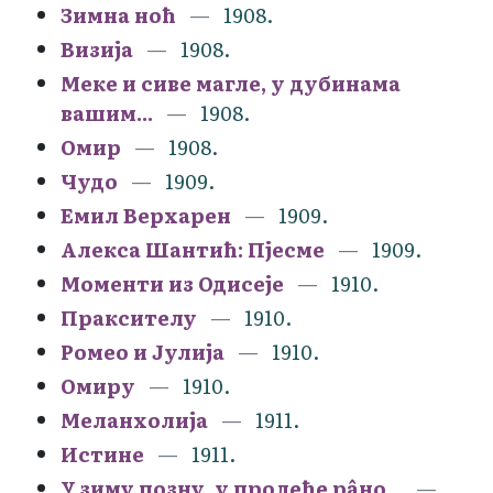
Зимна ноћ
1908.
Визија
1908.
Меке и сиве магле, у дубинама
вашим...
1908.
Омир
1908.
Чудо
1909.
Емил Верхарен
1909.
Алекса Шантић: Пјесме
1909.
Моменти из Одисеје
1910.
Праксителу
1910.
Ромео и Јулија
1910.
Омиру
1910.
Меланхолија
1911.
Истине
1911.
У зиму позну, у пролеће рâно...