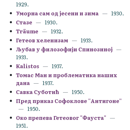
1929.
Уморна сам од јесени и зима
1930.
Стазе
1930.
Träume
1932.
Гетеов хеленизам
1933.
Љубав у филозофији Спинозиној
1933.
Kalistos
1937.
Томас Ман и проблематика наших
дана
1937.
Савка Суботић
1950.
Пред приказ Софоклове ''Антигоне''
1950.
Око препева Гетеовог "Фауста"
1951.