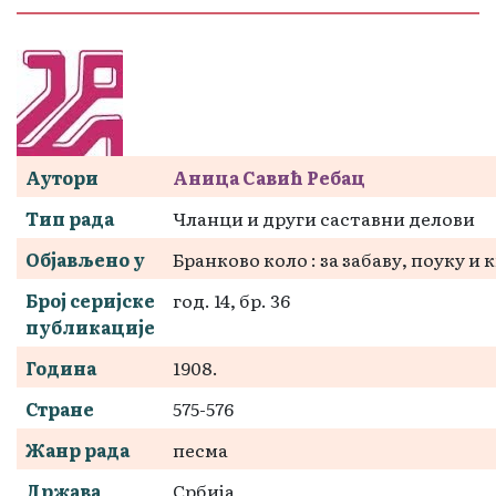
Аутори
Аница Савић Ребац
Тип рада
Чланци и други саставни делови
Објављено у
Бранково коло : за забаву, поуку 
Број серијске
год. 14, бр. 36
публикације
Година
1908.
Стране
575-576
Жанр рада
песма
Држава
Србија