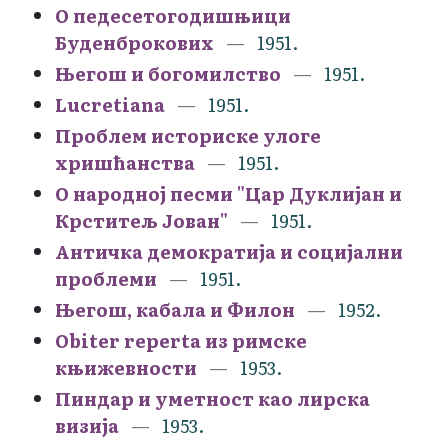
О педесетогодишњици
Буденброкових
1951.
Његош и богомилство
1951.
Lucretiana
1951.
Проблем историске улоге
хришћанства
1951.
О народној песми "Цар Дуклијан и
Крститељ Јован"
1951.
Античка демократија и социјални
проблеми
1951.
Његош, кабала и Филон
1952.
Obiter reperta из римске
књижевности
1953.
Пиндар и уметност као лирска
визија
1953.