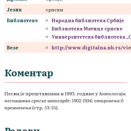
Језик
српски
Библиотеке
Народна библиотека Србије
Библиотека Матице српске
Универзитетска библиотека „
Везе
http://www.digitalna.nb.rs/
Коментар
Песма је прештампана и 1993. године у
Антологији
песништва српске авангарде: 1902-1934: откровења &
преиначења
(стр. 53-55).
Радови