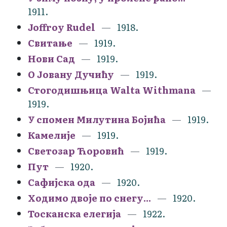
1911.
Joffroy Rudel
1918.
Свитање
1919.
Нови Сад
1919.
О Јовану Дучићу
1919.
Стогодишњица Walta Withmana
1919.
У спомен Милутина Бојића
1919.
Камелије
1919.
Светозар Ћоровић
1919.
Пут
1920.
Сафијска ода
1920.
Ходимо двоје по снегу...
1920.
Тосканска елегија
1922.