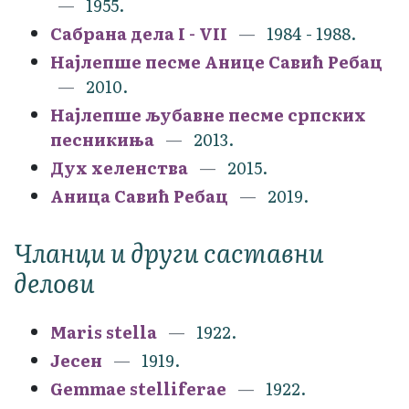
1955.
Сабрана дела I - VII
1984 - 1988.
Најлепше песме Анице Савић Ребац
2010.
Најлепше љубавне песме српских
песникиња
2013.
Дух хеленства
2015.
Аница Савић Ребац
2019.
Чланци и други саставни
делови
Maris stella
1922.
Јесен
1919.
Gemmae stelliferae
1922.