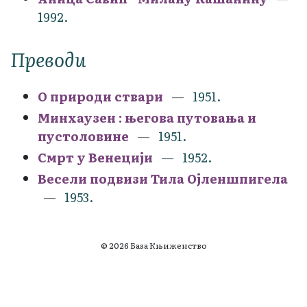
1992.
Преводи
О природи ствари
1951.
Минхаузен : његова путовања и
пустоловине
1951.
Смрт у Венецији
1952.
Весели подвизи Тила Ојленшпигела
1953.
© 2026 База Књиженство