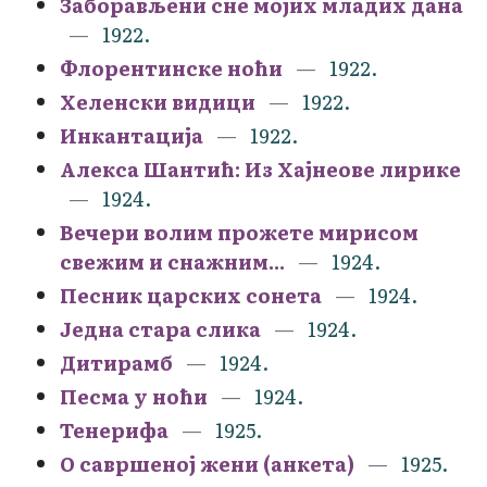
Заборављени сне мојих младих дана
1922.
Флорентинске ноћи
1922.
Хеленски видици
1922.
Инкантација
1922.
Алекса Шантић: Из Хајнеове лирике
1924.
Вечери волим прожете мирисом
свежим и снажним...
1924.
Песник царских сонета
1924.
Једна стара слика
1924.
Дитирамб
1924.
Песма у ноћи
1924.
Тенерифа
1925.
О савршеној жени (анкета)
1925.