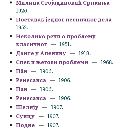
Милица Стојадиновић Српкиња
1926.
Постанак једног песничког дела
1952.
Неколико речи о проблему
класичног
1951.
Данте у Апенину
1918.
Спев и његови проблеми
1968.
Пâн
1906.
Ренесанса
1906.
Пан
1906.
Ренесанса
1906.
Шелију
1907.
Сунцу
1907.
Подне
1907.