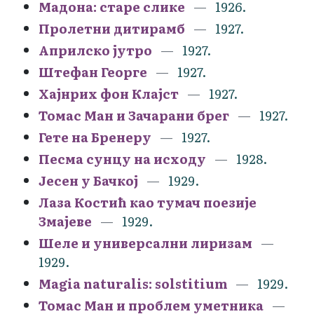
Мадона: старе слике
1926.
Пролетни дитирамб
1927.
Априлско јутро
1927.
Штефан Георге
1927.
Хајнрих фон Клајст
1927.
Томас Ман и Зачарани брег
1927.
Гете на Бренеру
1927.
Песма сунцу на исходу
1928.
Јесен у Бачкој
1929.
Лаза Костић као тумач поезије
Змајеве
1929.
Шеле и универсални лиризам
1929.
Magia naturalis: solstitium
1929.
Томас Ман и проблем уметника