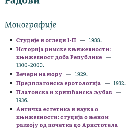
Монографије
Студије и огледи I-II
1988.
Историја римске књижевности:
књижевност доба Републике
1300–2000.
Вечери на мору
1929.
Предплатонска еротологија
1932.
Платонска и хришћанска љубав
1936.
Античка естетика и наука о
књижевности: студија о њеном
развоју од почетка до Аристотела