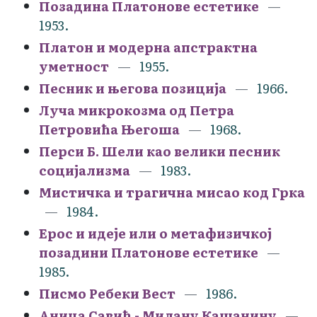
Позадина Платонове естетике
1953.
Платон и модерна апстрактна
уметност
1955.
Песник и његова позиција
1966.
Луча микрокозма од Петра
Петровића Његоша
1968.
Перси Б. Шели као велики песник
социјализма
1983.
Мистичка и трагична мисао код Грка
1984.
Ерос и идеје или о метафизичкој
позадини Платонове естетике
1985.
Писмо Ребеки Вест
1986.
Аница Савић - Милану Кашанину