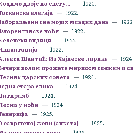
Ходимо двоје по снегу...
1920.
Тосканска елегија
1922.
Заборављени сне мојих младих дана
1922
Флорентинске ноћи
1922.
Хеленски видици
1922.
Инкантација
1922.
Алекса Шантић: Из Хајнеове лирике
1924
Вечери волим прожете мирисом свежим и сн
Песник царских сонета
1924.
Једна стара слика
1924.
Дитирамб
1924.
Песма у ноћи
1924.
Тенерифа
1925.
О савршеној жени (анкета)
1925.
Мадона: старе слике
1926.