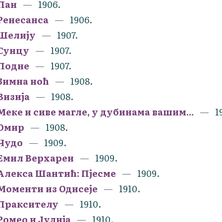
Пан
1906.
Ренесанса
1906.
Шелију
1907.
Сунцу
1907.
Подне
1907.
Зимна ноћ
1908.
Визија
1908.
Меке и сиве магле, у дубинама вашим...
1
Омир
1908.
Чудо
1909.
Емил Верхарен
1909.
Алекса Шантић: Пјесме
1909.
Моменти из Одисеје
1910.
Праксителу
1910.
Ромео и Јулија
1910.