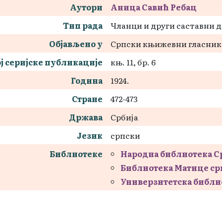
Аутори
Аница Савић Ребац
Тип рада
Чланци и други саставни 
Објављено у
Српски књижевни гласник
ј серијске публикације
књ. 11, бр. 6
Година
1924.
Стране
472-473
Држава
Србија
Језик
српски
Библиотеке
Народна библиотека С
Библиотека Матице ср
Универзитетска библи