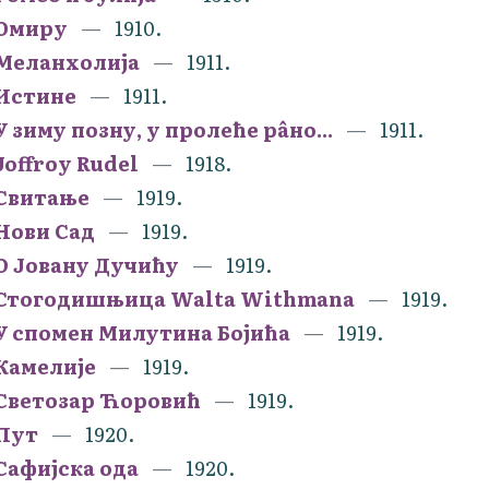
Омиру
1910.
Меланхолија
1911.
Истине
1911.
У зиму позну, у пролеће рâно...
1911.
Joffroy Rudel
1918.
Свитање
1919.
Нови Сад
1919.
О Јовану Дучићу
1919.
Стогодишњица Walta Withmana
1919.
У спомен Милутина Бојића
1919.
Камелије
1919.
Светозар Ћоровић
1919.
Пут
1920.
Сафијска ода
1920.