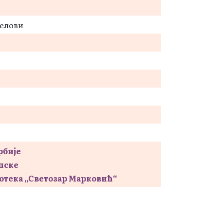
делови
рбије
пске
отека „Светозар Марковић“