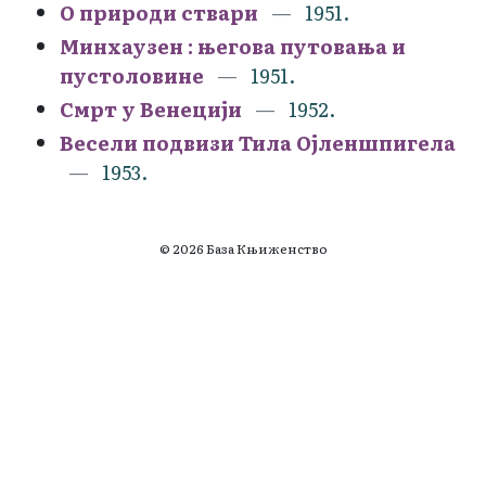
О природи ствари
1951.
Минхаузен : његова путовања и
пустоловине
1951.
Смрт у Венецији
1952.
Весели подвизи Тила Ојленшпигела
1953.
© 2026 База Књиженство