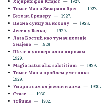
Хајнрих фон Клајст
1927.
Томас Ман и Зачарани брег
1927.
Гете на Бренеру
1927.
Песма сунцу на исходу
1928.
Јесен у Бачкој
1929.
Лаза Костић као тумач поезије
Змајеве
1929.
Шеле и универсални лиризам
1929.
Magia naturalis: solstitium
1929.
Томас Ман и проблем уметника
1929.
Уморна сам од јесени и зима
1930.
Стазе
1930.
Träume
1932.