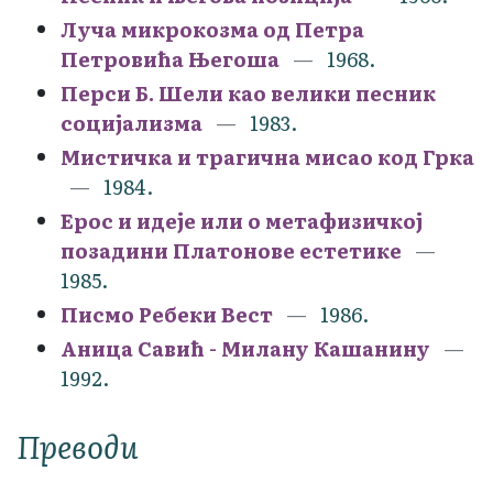
Луча микрокозма од Петра
Петровића Његоша
1968.
Перси Б. Шели као велики песник
социјализма
1983.
Мистичка и трагична мисао код Грка
1984.
Ерос и идеје или о метафизичкој
позадини Платонове естетике
1985.
Писмо Ребеки Вест
1986.
Аница Савић - Милану Кашанину
1992.
Преводи