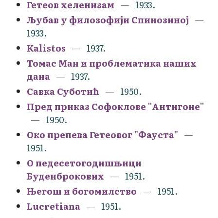
Гетеов хеленизам
1933.
Љубав у филозофији Спинозиној
1933.
Kalistos
1937.
Томас Ман и проблематика наших
дана
1937.
Савка Суботић
1950.
Пред приказ Софоклове ''Антигоне''
1950.
Око препева Гетеовог "Фауста"
1951.
О педесетогодишњици
Буденброкових
1951.
Његош и богомилство
1951.
Lucretiana
1951.