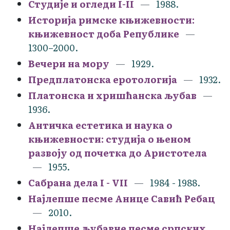
Студије и огледи I-II
1988.
Историја римске књижевности:
књижевност доба Републике
1300–2000.
Вечери на мору
1929.
Предплатонска еротологија
1932.
Платонска и хришћанска љубав
1936.
Античка естетика и наука о
књижевности: студија о њеном
развоју од почетка до Аристотела
1955.
Сабрана дела I - VII
1984 - 1988.
Најлепше песме Анице Савић Ребац
2010.
Најлепше љубавне песме српских