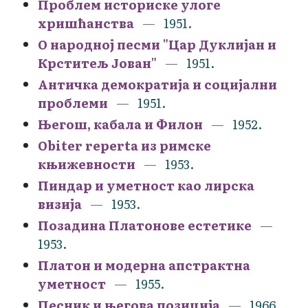
Проблем историске улоге
хришћанства
1951.
О народној песми "Цар Дуклијан и
Крститељ Јован"
1951.
Античка демократија и социјални
проблеми
1951.
Његош, кабала и Филон
1952.
Obiter reperta из римске
књижевности
1953.
Пиндар и уметност као лирска
визија
1953.
Позадина Платонове естетике
1953.
Платон и модерна апстрактна
уметност
1955.
Песник и његова позиција
1966.