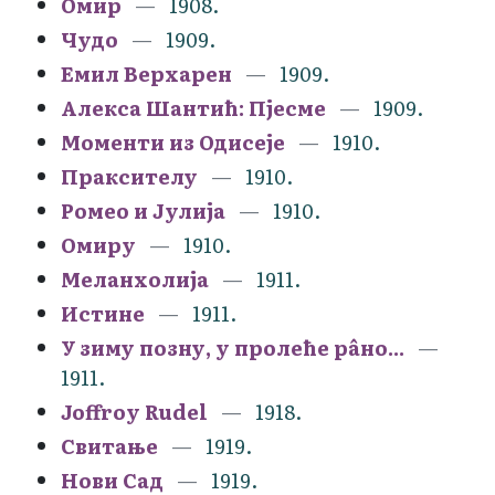
Омир
1908.
Чудо
1909.
Емил Верхарен
1909.
Алекса Шантић: Пјесме
1909.
Моменти из Одисеје
1910.
Праксителу
1910.
Ромео и Јулија
1910.
Омиру
1910.
Меланхолија
1911.
Истине
1911.
У зиму позну, у пролеће рâно...
1911.
Joffroy Rudel
1918.
Свитање
1919.
Нови Сад
1919.