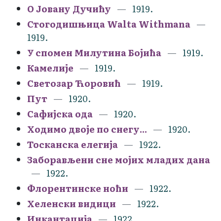
О Јовану Дучићу
1919.
Стогодишњица Walta Withmana
1919.
У спомен Милутина Бојића
1919.
Камелије
1919.
Светозар Ћоровић
1919.
Пут
1920.
Сафијска ода
1920.
Ходимо двоје по снегу...
1920.
Тосканска елегија
1922.
Заборављени сне мојих младих дана
1922.
Флорентинске ноћи
1922.
Хеленски видици
1922.
Инкантација
1922.