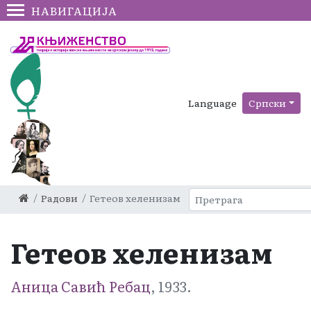
НАВИГАЦИЈА
Language
Српски
Радови
Гетеов хеленизам
Гетеов хеленизам
Аница Савић Ребац
, 1933.