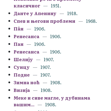
класичног
1951.
Данте у Апенину
1918.
Спев и његови проблеми
1968.
Пâн
1906.
Ренесанса
1906.
Пан
1906.
Ренесанса
1906.
Шелију
1907.
Сунцу
1907.
Подне
1907.
Зимна ноћ
1908.
Визија
1908.
Меке и сиве магле, у дубинама
вашим...
1908.