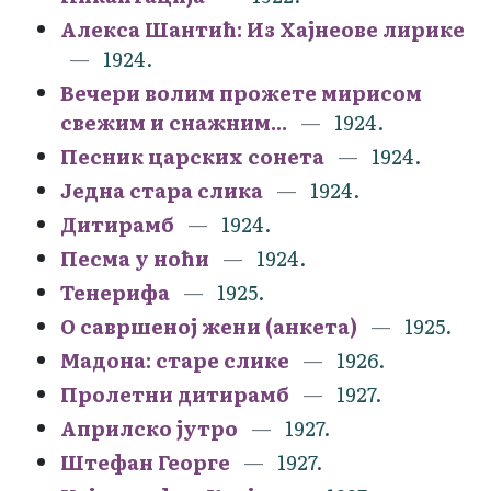
Алекса Шантић: Из Хајнеове лирике
1924.
Вечери волим прожете мирисом
свежим и снажним...
1924.
Песник царских сонета
1924.
Једна стара слика
1924.
Дитирамб
1924.
Песма у ноћи
1924.
Тенерифа
1925.
О савршеној жени (анкета)
1925.
Мадона: старе слике
1926.
Пролетни дитирамб
1927.
Априлско јутро
1927.
Штефан Георге
1927.