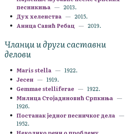
песникиња
2013.
Дух хеленства
2015.
Аница Савић Ребац
2019.
Чланци и други саставни
делови
Maris stella
1922.
Јесен
1919.
Gemmae stelliferae
1922.
Милица Стојадиновић Српкиња
1926.
Постанак једног песничког дела
1952.
Неколико речи о проблему