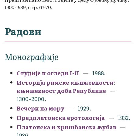
1900-1989
, стр. 67-70.
Радови
Монографије
Студије и огледи I-II
1988.
Историја римске књижевности:
књижевност доба Републике
1300–2000.
Вечери на мору
1929.
Предплатонска еротологија
1932.
Платонска и хришћанска љубав
1936.