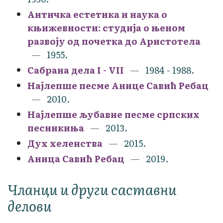
Античка естетика и наука о
књижевности: студија о њеном
развоју од почетка до Аристотела
1955.
Сабрана дела I - VII
1984 - 1988.
Најлепше песме Анице Савић Ребац
2010.
Најлепше љубавне песме српских
песникиња
2013.
Дух хеленства
2015.
Аница Савић Ребац
2019.
Чланци и други саставни
делови