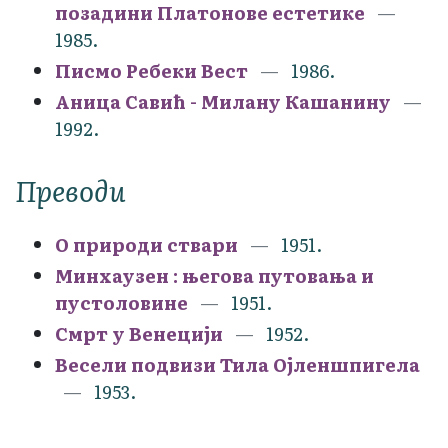
позадини Платонове естетике
1985.
Писмо Ребеки Вест
1986.
Аница Савић - Милану Кашанину
1992.
Преводи
О природи ствари
1951.
Минхаузен : његова путовања и
пустоловине
1951.
Смрт у Венецији
1952.
Весели подвизи Тила Ојленшпигела
1953.