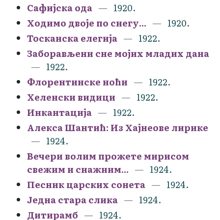
Сафијска ода
1920.
Ходимо двоје по снегу...
1920.
Тосканска елегија
1922.
Заборављени сне мојих младих дана
1922.
Флорентинске ноћи
1922.
Хеленски видици
1922.
Инкантација
1922.
Алекса Шантић: Из Хајнеове лирике
1924.
Вечери волим прожете мирисом
свежим и снажним...
1924.
Песник царских сонета
1924.
Једна стара слика
1924.
Дитирамб
1924.