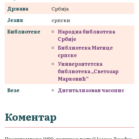
Држава
Србија
Језик
српски
Библиотеке
Народна библиотека
Србије
Библиотека Матице
српске
Универзитетска
библиотека „Светозар
Марковић“
Везе
Дигитализован часопис
Коментар
Прештампано 1990. године у делу
О Јовану Дучићу: