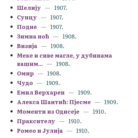
Шелију
1907.
Сунцу
1907.
Подне
1907.
Зимна ноћ
1908.
Визија
1908.
Меке и сиве магле, у дубинама
вашим...
1908.
Омир
1908.
Чудо
1909.
Емил Верхарен
1909.
Алекса Шантић: Пјесме
1909.
Моменти из Одисеје
1910.
Праксителу
1910.
Ромео и Јулија
1910.