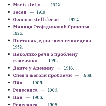
Maris stella
1922.
Јесен
1919.
Gemmae stelliferae
1922.
Милица Стојадиновић Српкиња
1926.
Постанак једног песничког дела
1952.
Неколико речи о проблему
класичног
1951.
Данте у Апенину
1918.
Спев и његови проблеми
1968.
Пâн
1906.
Ренесанса
1906.
Пан
1906.
Ренесанса
1906.