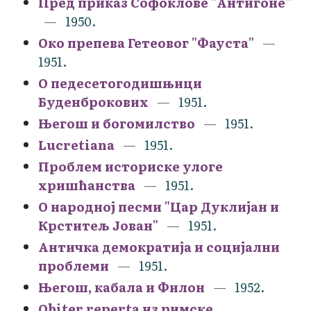
Пред приказ Софоклове ''Антигоне''
1950.
Око препева Гетеовог "Фауста"
1951.
О педесетогодишњици
Буденброкових
1951.
Његош и богомилство
1951.
Lucretiana
1951.
Проблем историске улоге
хришћанства
1951.
О народној песми "Цар Дуклијан и
Крститељ Јован"
1951.
Античка демократија и социјални
проблеми
1951.
Његош, кабала и Филон
1952.
Obiter reperta из римске