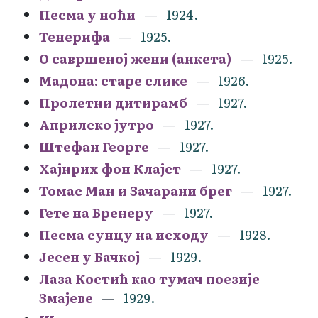
Песма у ноћи
1924.
Тенерифа
1925.
О савршеној жени (анкета)
1925.
Мадона: старе слике
1926.
Пролетни дитирамб
1927.
Априлско јутро
1927.
Штефан Георге
1927.
Хајнрих фон Клајст
1927.
Томас Ман и Зачарани брег
1927.
Гете на Бренеру
1927.
Песма сунцу на исходу
1928.
Јесен у Бачкој
1929.
Лаза Костић као тумач поезије
Змајеве
1929.