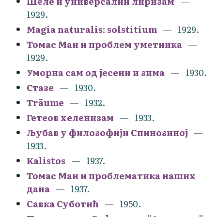
Шеле и универсални лиризам
1929.
Magia naturalis: solstitium
1929.
Томас Ман и проблем уметника
1929.
Уморна сам од јесени и зима
1930.
Стазе
1930.
Träume
1932.
Гетеов хеленизам
1933.
Љубав у филозофији Спинозиној
1933.
Kalistos
1937.
Томас Ман и проблематика наших
дана
1937.
Савка Суботић
1950.