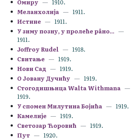
Омиру
1910.
Меланхолија
1911.
Истине
1911.
У зиму позну, у пролеће рâно...
1911.
Joffroy Rudel
1918.
Свитање
1919.
Нови Сад
1919.
О Јовану Дучићу
1919.
Стогодишњица Walta Withmana
1919.
У спомен Милутина Бојића
1919.
Камелије
1919.
Светозар Ћоровић
1919.
Пут
1920.