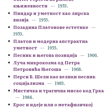
књижевности
1953.
Пиндар и уметност као лирска
визија
1953.
Позадина Платонове естетике
1953.
Платон и модерна апстрактна
уметност
1955.
Песник и његова позиција
1966.
Луча микрокозма од Петра
Петровића Његоша
1968.
Перси Б. Шели као велики песник
социјализма
1983.
Мистичка и трагична мисао код Грка
1984.
Ерос и идеје или о метафизичкој