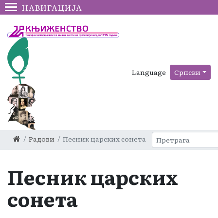
НАВИГАЦИЈА
Language
Српски
Радови
Песник царских сонета
Песник царских
сонета