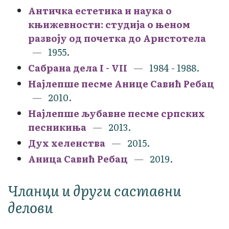
Античка естетика и наука о
књижевности: студија о њеном
развоју од почетка до Аристотела
1955.
Сабрана дела I - VII
1984 - 1988.
Најлепше песме Анице Савић Ребац
2010.
Најлепше љубавне песме српских
песникиња
2013.
Дух хеленства
2015.
Аница Савић Ребац
2019.
Чланци и други саставни
делови