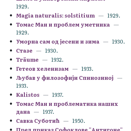
1929.
Magia naturalis: solstitium
1929.
Томас Ман и проблем уметника
1929.
Уморна сам од јесени и зима
1930.
Стазе
1930.
Träume
1932.
Гетеов хеленизам
1933.
Љубав у филозофији Спинозиној
1933.
Kalistos
1937.
Томас Ман и проблематика наших
дана
1937.
Савка Суботић
1950.
Пред приказ Софоклове ''Антигоне''