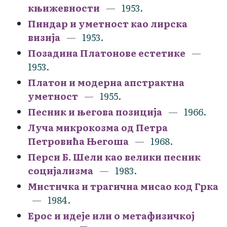
књижевности
1953.
Пиндар и уметност као лирска
визија
1953.
Позадина Платонове естетике
1953.
Платон и модерна апстрактна
уметност
1955.
Песник и његова позиција
1966.
Луча микрокозма од Петра
Петровића Његоша
1968.
Перси Б. Шели као велики песник
социјализма
1983.
Мистичка и трагична мисао код Грка
1984.
Ерос и идеје или о метафизичкој