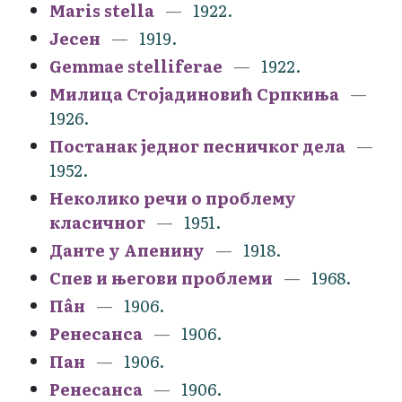
Maris stella
1922.
Јесен
1919.
Gemmae stelliferae
1922.
Милица Стојадиновић Српкиња
1926.
Постанак једног песничког дела
1952.
Неколико речи о проблему
класичног
1951.
Данте у Апенину
1918.
Спев и његови проблеми
1968.
Пâн
1906.
Ренесанса
1906.
Пан
1906.
Ренесанса
1906.