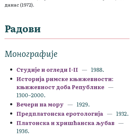
данас (1972).
Радови
Монографије
Студије и огледи I-II
1988.
Историја римске књижевности:
књижевност доба Републике
1300–2000.
Вечери на мору
1929.
Предплатонска еротологија
1932.
Платонска и хришћанска љубав
1936.