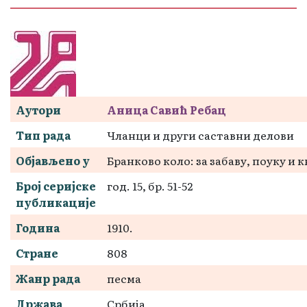
Аутори
Аница Савић Ребац
Тип рада
Чланци и други саставни делови
Објављено у
Бранково коло: за забаву, поуку и
Број серијске
год. 15, бр. 51-52
публикације
Година
1910.
Стране
808
Жанр рада
песма
Држава
Србија