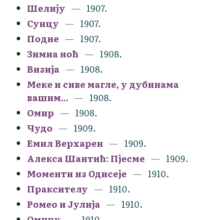
Шелију
1907.
Сунцу
1907.
Подне
1907.
Зимна ноћ
1908.
Визија
1908.
Меке и сиве магле, у дубинама
вашим...
1908.
Омир
1908.
Чудо
1909.
Емил Верхарен
1909.
Алекса Шантић: Пјесме
1909.
Моменти из Одисеје
1910.
Праксителу
1910.
Ромео и Јулија
1910.
Омиру
1910.