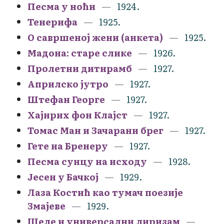
Песма у ноћи
1924.
Тенерифа
1925.
О савршеној жени (анкета)
1925.
Мадона: старе слике
1926.
Пролетни дитирамб
1927.
Априлско јутро
1927.
Штефан Георге
1927.
Хајнрих фон Клајст
1927.
Томас Ман и Зачарани брег
1927.
Гете на Бренеру
1927.
Песма сунцу на исходу
1928.
Јесен у Бачкој
1929.
Лаза Костић као тумач поезије
Змајеве
1929.
Шеле и универсални лиризам