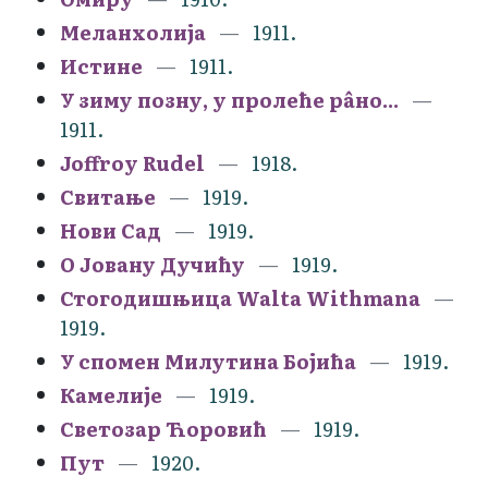
Меланхолија
1911.
Истине
1911.
У зиму позну, у пролеће рâно...
1911.
Joffroy Rudel
1918.
Свитање
1919.
Нови Сад
1919.
О Јовану Дучићу
1919.
Стогодишњица Walta Withmana
1919.
У спомен Милутина Бојића
1919.
Камелије
1919.
Светозар Ћоровић
1919.
Пут
1920.