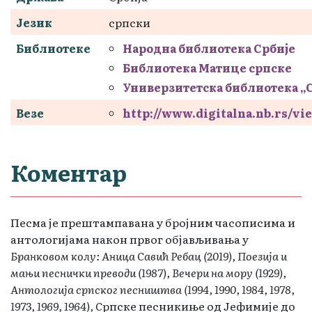
Језик
српски
Библиотеке
Народна библиотека Србије
Библиотека Матице српске
Универзитетска библиотека „
Везе
http://www.digitalna.nb.rs/
Коментар
Песма је прештампавана у бројним часописима и
антологијама након првог објављивања у
Бранковом колу: Аница Савић Ребац (2019), Поезија и
мањи песнички преводи (1987), Вечери на мору (1929),
Антологија српског песништва (1994, 1990, 1984, 1978,
1973, 1969, 1964), С
рпске песникиње од Јефимије до