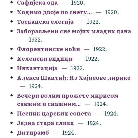
Сафијска ода
1920.
Ходимо двоје по снегу...
1920.
Тосканска елегија
1922.
Заборављени сне мојих младих дана
1922.
Флорентинске ноћи
1922.
Хеленски видици
1922.
Инкантација
1922.
Алекса Шантић: Из Хајнеове лирике
1924.
Вечери волим прожете мирисом
свежим и снажним...
1924.
Песник царских сонета
1924.
Једна стара слика
1924.
Дитирамб
1924.