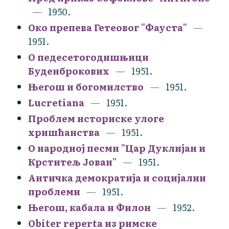
1950.
Око препева Гетеовог "Фауста"
1951.
О педесетогодишњици
Буденброкових
1951.
Његош и богомилство
1951.
Lucretiana
1951.
Проблем историске улоге
хришћанства
1951.
О народној песми "Цар Дуклијан и
Крститељ Јован"
1951.
Античка демократија и социјални
проблеми
1951.
Његош, кабала и Филон
1952.
Obiter reperta из римске