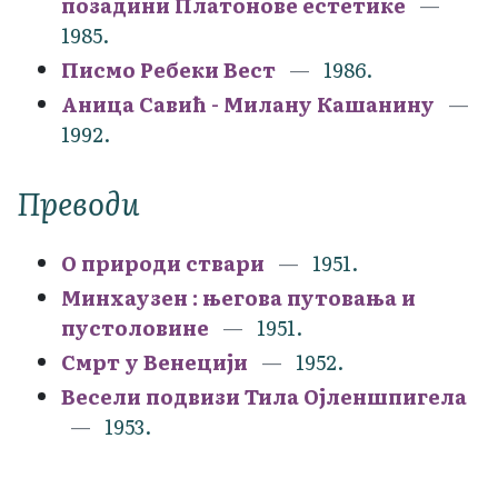
позадини Платонове естетике
1985.
Писмо Ребеки Вест
1986.
Аница Савић - Милану Кашанину
1992.
Преводи
О природи ствари
1951.
Минхаузен : његова путовања и
пустоловине
1951.
Смрт у Венецији
1952.
Весели подвизи Тила Ојленшпигела
1953.