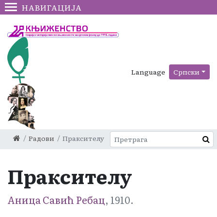
НАВИГАЦИЈА
Language
Српски
Радови
Праксителу
Праксителу
Аница Савић Ребац
, 1910.