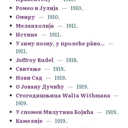
Ромео и Јулија
1910.
Омиру
1910.
Меланхолија
1911.
Истине
1911.
У зиму позну, у пролеће рâно...
1911.
Joffroy Rudel
1918.
Свитање
1919.
Нови Сад
1919.
О Јовану Дучићу
1919.
Стогодишњица Walta Withmana
1919.
У спомен Милутина Бојића
1919.
Камелије
1919.