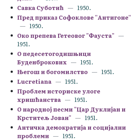
Савка Суботић
1950.
Пред приказ Софоклове ''Антигоне''
1950.
Око препева Гетеовог "Фауста"
1951.
О педесетогодишњици
Буденброкових
1951.
Његош и богомилство
1951.
Lucretiana
1951.
Проблем историске улоге
хришћанства
1951.
О народној песми "Цар Дуклијан и
Крститељ Јован"
1951.
Античка демократија и социјални
проблеми
1951.