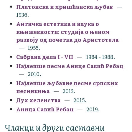
Платонска и хришћанска љубав
1936.
Античка естетика и наука о
књижевности: студија о њеном
развоју од почетка до Аристотела
1955.
Сабрана дела I - VII
1984 - 1988.
Најлепше песме Анице Савић Ребац
2010.
Најлепше љубавне песме српских
песникиња
2013.
Дух хеленства
2015.
Аница Савић Ребац
2019.
Чланци и други саставни