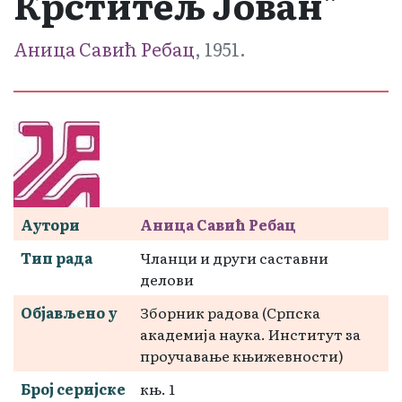
Крститељ Јован"
Аница Савић Ребац
, 1951.
Аутори
Аница Савић Ребац
Тип рада
Чланци и други саставни
делови
Објављено у
Зборник радова (Српска
академија наука. Институт за
проучавање књижевности)
Број серијске
књ. 1