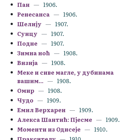
Пан
1906.
Ренесанса
1906.
Шелију
1907.
Сунцу
1907.
Подне
1907.
Зимна ноћ
1908.
Визија
1908.
Меке и сиве магле, у дубинама
вашим...
1908.
Омир
1908.
Чудо
1909.
Емил Верхарен
1909.
Алекса Шантић: Пјесме
1909.
Моменти из Одисеје
1910.
Праксителу
1910.