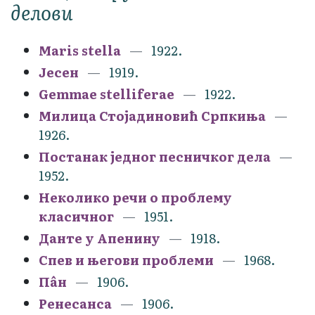
делови
Maris stella
1922.
Јесен
1919.
Gemmae stelliferae
1922.
Милица Стојадиновић Српкиња
1926.
Постанак једног песничког дела
1952.
Неколико речи о проблему
класичног
1951.
Данте у Апенину
1918.
Спев и његови проблеми
1968.
Пâн
1906.
Ренесанса
1906.