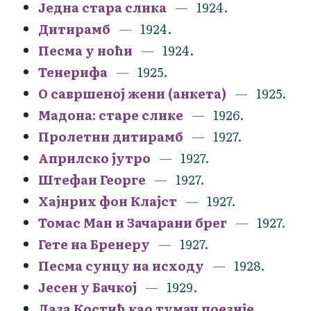
Једна стара слика
1924.
Дитирамб
1924.
Песма у ноћи
1924.
Тенерифа
1925.
О савршеној жени (анкета)
1925.
Мадона: старе слике
1926.
Пролетни дитирамб
1927.
Априлско јутро
1927.
Штефан Георге
1927.
Хајнрих фон Клајст
1927.
Томас Ман и Зачарани брег
1927.
Гете на Бренеру
1927.
Песма сунцу на исходу
1928.
Јесен у Бачкој
1929.
Лаза Костић као тумач поезије