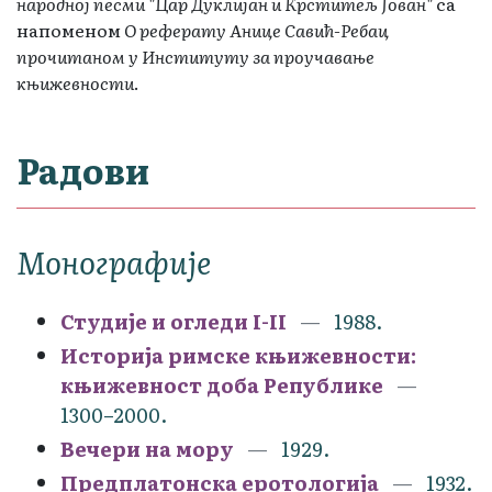
народној песми "Цар Дуклијан и Крститељ Јован"
са
напоменом
О реферату Анице Савић-Ребац
прочитаном у Институту за проучавање
књижевности
.
Радови
Монографије
Студије и огледи I-II
1988.
Историја римске књижевности:
књижевност доба Републике
1300–2000.
Вечери на мору
1929.
Предплатонска еротологија
1932.