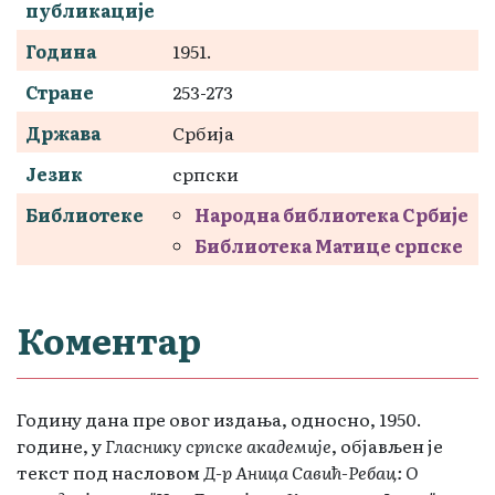
публикације
Година
1951.
Стране
253-273
Држава
Србија
Језик
српски
Библиотеке
Народна библиотека Србије
Библиотека Матице српске
Коментар
Годину дана пре овог издања, односно, 1950.
године, у
Гласнику српске академије
, објављен је
текст под насловом
Д-р Аница Савић-Ребац: О