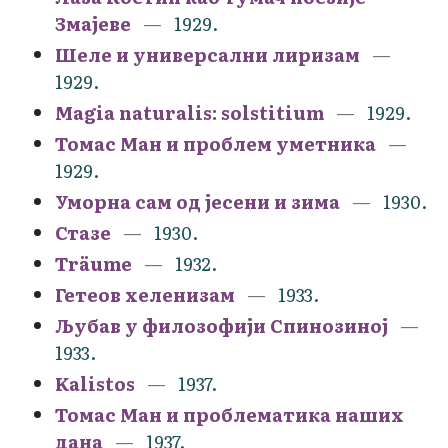
Змајеве
1929.
Шеле и универсални лиризам
1929.
Magia naturalis: solstitium
1929.
Томас Ман и проблем уметника
1929.
Уморна сам од јесени и зима
1930.
Стазе
1930.
Träume
1932.
Гетеов хеленизам
1933.
Љубав у филозофији Спинозиној
1933.
Kalistos
1937.
Томас Ман и проблематика наших
дана
1937.