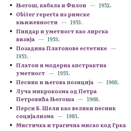
Његош, кабала и Филон
1952.
Obiter reperta из римске
књижевности
1953.
Пиндар и уметност као лирска
визија
1953.
Позадина Платонове естетике
1953.
Платон и модерна апстрактна
уметност
1955.
Песник и његова позиција
1966.
Луча микрокозма од Петра
Петровића Његоша
1968.
Перси Б. Шели као велики песник
социјализма
1983.
Мистичка и трагична мисао код Грка