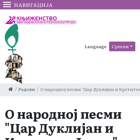
НАВИГАЦИЈА
Language
Српски
Радови
О народној песми "Цар Дуклијан и Крстите
О народној песми
"Цар Дуклијан и