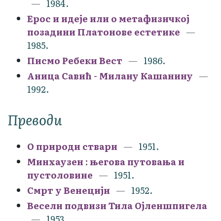
1984.
Ерос и идеје или о метафизичкој
позадини Платонове естетике
1985.
Писмо Ребеки Вест
1986.
Аница Савић - Милану Кашанину
1992.
Преводи
О природи ствари
1951.
Минхаузен : његова путовања и
пустоловине
1951.
Смрт у Венецији
1952.
Весели подвизи Тила Ојленшпигела
1953.