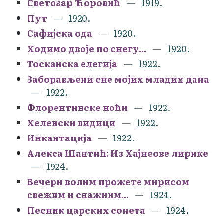
Светозар Ћоровић
1919.
Пут
1920.
Сафијска ода
1920.
Ходимо двоје по снегу...
1920.
Тосканска елегија
1922.
Заборављени сне мојих младих дана
1922.
Флорентинске ноћи
1922.
Хеленски видици
1922.
Инкантација
1922.
Алекса Шантић: Из Хајнеове лирике
1924.
Вечери волим прожете мирисом
свежим и снажним...
1924.
Песник царских сонета
1924.