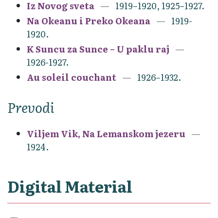
Iz Novog sveta
1919–1920, 1925–1927.
Na Okeanu i Preko Okeana
1919-
1920.
K Suncu za Sunce – U paklu raj
1926-1927.
Au soleil couchant
1926–1932.
Prevodi
Viljem Vik, Na Lemanskom jezeru
1924.
Digital Material