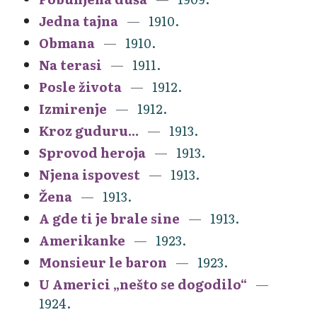
Jedna tajna
1910.
Obmana
1910.
Na terasi
1911.
Posle života
1912.
Izmirenje
1912.
Kroz guduru...
1913.
Sprovod heroja
1913.
Njena ispovest
1913.
Žena
1913.
A gde ti je brale sine
1913.
Amerikanke
1923.
Monsieur le baron
1923.
U Americi „nešto se dogodilo“
1924.