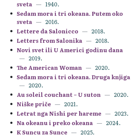
sveta
1940.
Sedam mora i tri okeana. Putem oko
sveta
2016.
Lettere da Salonicco
2018.
Letters from Salonika
2018.
Novi svet ili U Americi godinu dana
2019.
The American Woman
2020.
Sedam mora i tri okeana. Druga knjiga
2020.
Au soleil couchant – U suton
2020.
Niške priče
2021.
Letrat nga Nishi per hareme
2023.
Na okeanu i preko okeana
2024.
K Suncu za Sunce
2025.