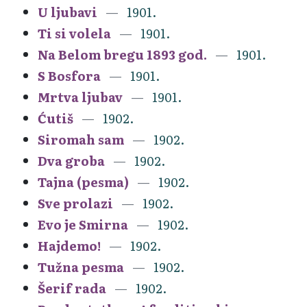
U ljubavi
1901.
Ti si volela
1901.
Na Belom bregu 1893 god.
1901.
S Bosfora
1901.
Mrtva ljubav
1901.
Ćutiš
1902.
Siromah sam
1902.
Dva groba
1902.
Tajna (pesma)
1902.
Sve prolazi
1902.
Evo je Smirna
1902.
Hajdemo!
1902.
Tužna pesma
1902.
Šerif rada
1902.