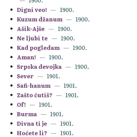
1900.
Digni veo!
1900.
Kuzum džanum
1900.
Ašik-Ajše
1900.
Ne ljubi te
1900.
Kad pogledam
1900.
Aman!
1900.
Srpska devojka
1900.
Sever
1901.
Safi-hanum
1901.
Zašto ćutiš?
1901.
Of!
1901.
Burma
1901.
Divna ti je
1901.
Hoćete li?
1901.