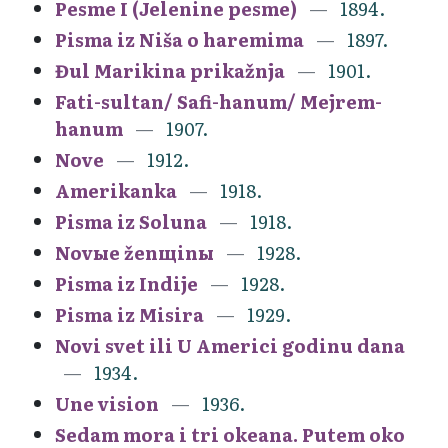
Pesme I (Jelenine pesme)
1894.
Pisma iz Niša o haremima
1897.
Đul Marikina prikažnja
1901.
Fati-sultan/ Safi-hanum/ Mejrem-
hanum
1907.
Nove
1912.
Amerikanka
1918.
Pisma iz Soluna
1918.
Novыe ženщinы
1928.
Pisma iz Indije
1928.
Pisma iz Misira
1929.
Novi svet ili U Americi godinu dana
1934.
Une vision
1936.
Sedam mora i tri okeana. Putem oko