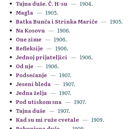
Tajna duše. Č. H-su
1904.
Magla
1905.
Batka Bunča i Strinka Mariče
1905.
Na Kosovu
1906.
One zime
1906.
Refleksije
1906.
Jednoj prijateljici
1906.
Od nje
1906.
Podsećanje
1907.
Jeseni bleda
1907.
Jedna želja
1907.
Pod utiskom sna
1907.
Tajna duše
1907.
Kad su mi ruže cvetale
1909.
Pobunjena duša
1909.