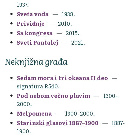
1937.
Sveta voda
1938.
Priviđenje
2010.
Sa kongresa
2015.
Sveti Pantalej
2021.
Neknjižna građa
Sedam mora i tri okeana II deo
signatura R540.
Pod nebom večno plavim
1300–
2000.
Melpomena
1300–2000.
Starinski glasovi 1887–1900
1887-
1900.