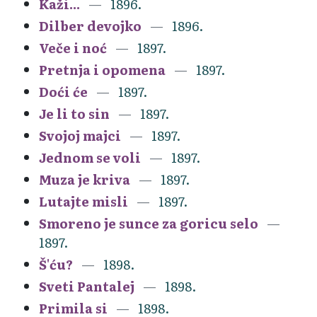
Kaži...
1896.
Dilber devojko
1896.
Veče i noć
1897.
Pretnja i opomena
1897.
Doći će
1897.
Je li to sin
1897.
Svojoj majci
1897.
Jednom se voli
1897.
Muza je kriva
1897.
Lutajte misli
1897.
Smoreno je sunce za goricu selo
1897.
Š'ću?
1898.
Sveti Pantalej
1898.
Primila si
1898.