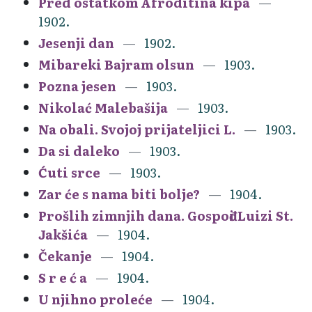
Pred ostatkom Afroditina kipa
1902.
Jesenji dan
1902.
Mibareki Bajram olsun
1903.
Pozna jesen
1903.
Nikolać Malebašija
1903.
Na obali. Svojoj prijateljici L.
1903.
Da si daleko
1903.
Ćuti srce
1903.
Zar će s nama biti bolje?
1904.
Prošlih zimnjih dana. Gospođi Luizi St.
Jakšića
1904.
Čekanje
1904.
S r e ć a
1904.
U njihno proleće
1904.