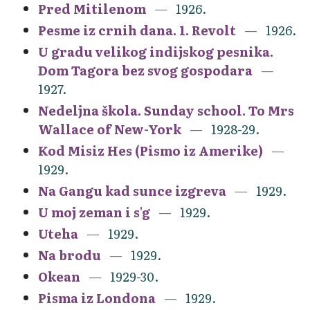
Pred Mitilenom
1926.
Pesme iz crnih dana. 1. Revolt
1926.
U gradu velikog indijskog pesnika.
Dom Tagora bez svog gospodara
1927.
Nedeljna škola. Sunday school. To Mrs
Wallace of New-York
1928-29.
Kod Misiz Hes (Pismo iz Amerike)
1929.
Na Gangu kad sunce izgreva
1929.
U moj zeman i s'g
1929.
Uteha
1929.
Na brodu
1929.
Okean
1929-30.
Pisma iz Londona
1929.