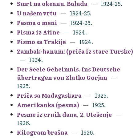
Smrt na okeanu. Balada
1924-25.
U našem vrtu
1924-25.
Pesma o meni
1924-25.
Pisma iz Atine
1924.
Pismo sa Trakije
1924.
Zambak-hanum: (priča iz stare Turske)
1924.
Der Seele Geheimnis. Ins Deutsche
übertragen von Zlatko Gorjan
1925.
Priča sa Madagaskara
1925.
Amerikanka (pesma)
1925.
Pesme iz crnih dana. 2. Utešenje
1926.
Kilogram brašna
1926.