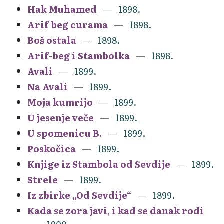
Hak Muhamed
1898.
Arif beg curama
1898.
Boš ostala
1898.
Arif-beg i Stambolka
1898.
Avali
1899.
Na Avali
1899.
Moja kumrijo
1899.
U jesenje veče
1899.
U spomenicu B.
1899.
Poskočica
1899.
Knjige iz Stambola od Sevdije
1899.
Strele
1899.
Iz zbirke „Od Sevdije“
1899.
Kada se zora javi, i kad se danak rodi