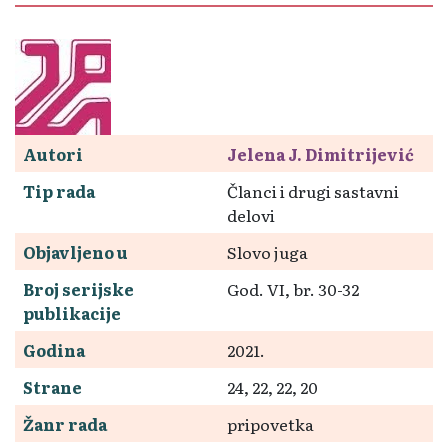
Autori
Jelena J. Dimitrijević
Tip rada
Članci i drugi sastavni
delovi
Objavljeno u
Slovo juga
Broj serijske
God. VI, br. 30-32
publikacije
Godina
2021.
Strane
24, 22, 22, 20
Žanr rada
pripovetka