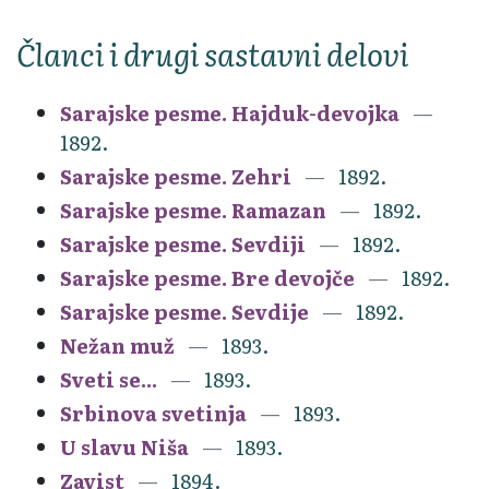
Članci i drugi sastavni delovi
Sarajske pesme. Hajduk-devojka
1892.
Sarajske pesme. Zehri
1892.
Sarajske pesme. Ramazan
1892.
Sarajske pesme. Sevdiji
1892.
Sarajske pesme. Bre devojče
1892.
Sarajske pesme. Sevdije
1892.
Nežan muž
1893.
Sveti se...
1893.
Srbinova svetinja
1893.
U slavu Niša
1893.
Zavist
1894.