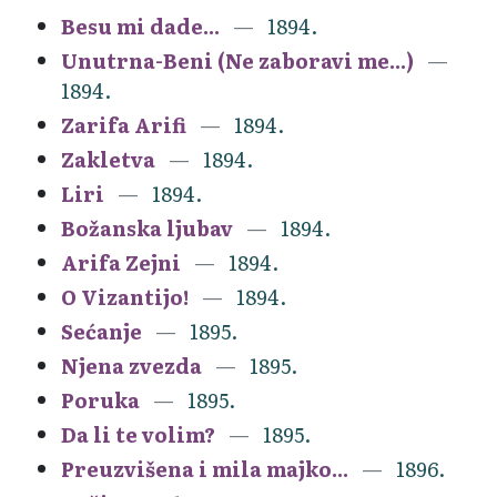
Besu mi dade...
1894.
Unutrna-Beni (Ne zaboravi me...)
1894.
Zarifa Arifi
1894.
Zakletva
1894.
Liri
1894.
Božanska ljubav
1894.
Arifa Zejni
1894.
O Vizantijo!
1894.
Sećanje
1895.
Njena zvezda
1895.
Poruka
1895.
Da li te volim?
1895.
Preuzvišena i mila majko...
1896.