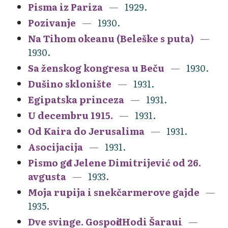
Pisma iz Pariza
1929.
Pozivanje
1930.
Na Tihom okeanu (Beleške s puta)
1930.
Sa ženskog kongresa u Beču
1930.
Dušino sklonište
1931.
Egipatska princeza
1931.
U decembru 1915.
1931.
Od Kaira do Jerusalima
1931.
Asocijacija
1931.
Pismo gđe Jelene Dimitrijević od 26.
avgusta
1933.
Moja rupija i snekčarmerove gajde
1935.
Dve svinge. Gospođi Hodi Šaraui