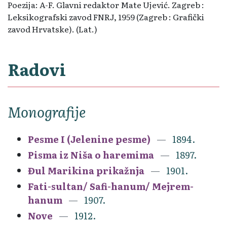
Poezija: A-F. Glavni redaktor Mate Ujević. Zagreb :
Leksikografski zavod FNRJ, 1959 (Zagreb : Grafički
zavod Hrvatske). (Lat.)
Radovi
Monografije
Pesme I (Jelenine pesme)
1894.
Pisma iz Niša o haremima
1897.
Đul Marikina prikažnja
1901.
Fati-sultan/ Safi-hanum/ Mejrem-
hanum
1907.
Nove
1912.