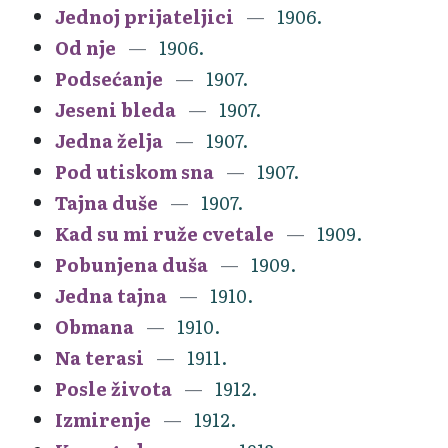
Jednoj prijateljici
1906.
Od nje
1906.
Podsećanje
1907.
Jeseni bleda
1907.
Jedna želja
1907.
Pod utiskom sna
1907.
Tajna duše
1907.
Kad su mi ruže cvetale
1909.
Pobunjena duša
1909.
Jedna tajna
1910.
Obmana
1910.
Na terasi
1911.
Posle života
1912.
Izmirenje
1912.