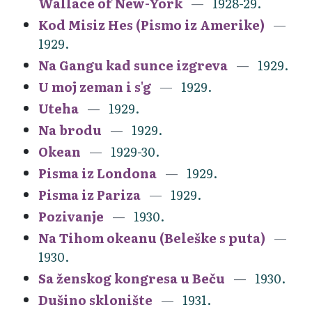
Wallace of New-York
1928-29.
Kod Misiz Hes (Pismo iz Amerike)
1929.
Na Gangu kad sunce izgreva
1929.
U moj zeman i s'g
1929.
Uteha
1929.
Na brodu
1929.
Okean
1929-30.
Pisma iz Londona
1929.
Pisma iz Pariza
1929.
Pozivanje
1930.
Na Tihom okeanu (Beleške s puta)
1930.
Sa ženskog kongresa u Beču
1930.
Dušino sklonište
1931.