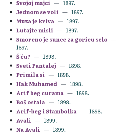
Svojoj majci
1897.
Jednom se voli
1897.
Muza je kriva
1897.
Lutajte misli
1897.
Smoreno je sunce za goricu selo
1897.
Š'ću?
1898.
Sveti Pantalej
1898.
Primila si
1898.
Hak Muhamed
1898.
Arif beg curama
1898.
Boš ostala
1898.
Arif-beg i Stambolka
1898.
Avali
1899.
Na Avali
1899.