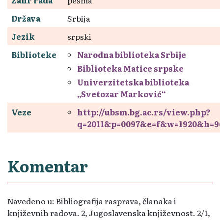
Država
Srbija
Jezik
srpski
Biblioteke
Narodna biblioteka Srbije
Biblioteka Matice srpske
Univerzitetska biblioteka
„Svetozar Marković“
Veze
http://ubsm.bg.ac.rs/view.php?
q=2011&p=0097&e=f&w=1920&h=9
Komentar
Navedeno u: Bibliografija rasprava, članaka i
književnih radova. 2, Jugoslavenska književnost. 2/1,