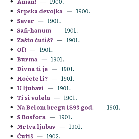
Aman!
1900.
Srpska devojka
1900.
Sever
1901.
Safi-hanum
1901.
Zašto ćutiš?
1901.
Of!
1901.
Burma
1901.
Divna ti je
1901.
Hoćete li?
1901.
U ljubavi
1901.
Ti si volela
1901.
Na Belom bregu 1893 god.
1901.
S Bosfora
1901.
Mrtva ljubav
1901.
Ćutiš
1902.