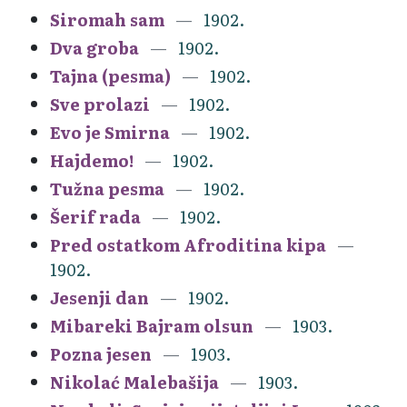
Siromah sam
1902.
Dva groba
1902.
Tajna (pesma)
1902.
Sve prolazi
1902.
Evo je Smirna
1902.
Hajdemo!
1902.
Tužna pesma
1902.
Šerif rada
1902.
Pred ostatkom Afroditina kipa
1902.
Jesenji dan
1902.
Mibareki Bajram olsun
1903.
Pozna jesen
1903.
Nikolać Malebašija
1903.