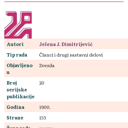
Autori
Jelena J. Dimitrijević
Tip rada
Članci i drugi sastavni delovi
Objavljeno
Zvezda
u
Broj
20
serijske
publikacije
Godina
1900.
Strane
153
Žanr rada
pesma