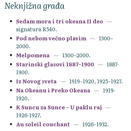
Neknjižna građa
Sedam mora i tri okeana II deo
signatura R540.
Pod nebom večno plavim
1300–
2000.
Melpomena
1300–2000.
Starinski glasovi 1887–1900
1887-
1900.
Iz Novog sveta
1919–1920, 1925–1927.
Na Okeanu i Preko Okeana
1919-
1920.
K Suncu za Sunce – U paklu raj
1926-1927.
Au soleil couchant
1926–1932.