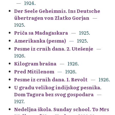
1924.
Der Seele Geheimnis. Ins Deutsche
übertragen von Zlatko Gorjan
1925.
Priča sa Madagaskara
1925.
Amerikanka (pesma)
1925.
Pesme iz crnih dana. 2. Utešenje
1926.
Kilogram brašna
1926.
Pred Mitilenom
1926.
Pesme iz crnih dana. 1. Revolt
1926.
U gradu velikog indijskog pesnika.
Dom Tagora bez svog gospodara
1927.
Nedeljna škola. Sunday school. To Mrs