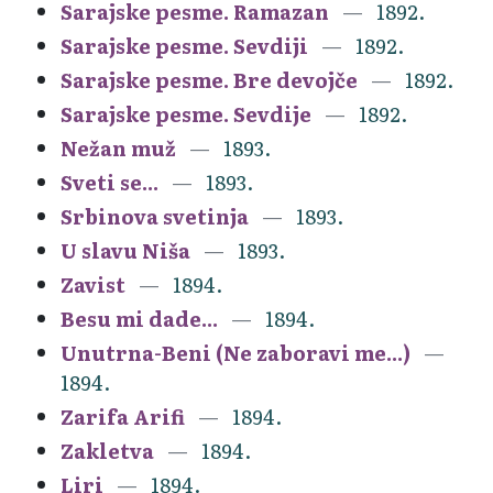
Sarajske pesme. Ramazan
1892.
Sarajske pesme. Sevdiji
1892.
Sarajske pesme. Bre devojče
1892.
Sarajske pesme. Sevdije
1892.
Nežan muž
1893.
Sveti se...
1893.
Srbinova svetinja
1893.
U slavu Niša
1893.
Zavist
1894.
Besu mi dade...
1894.
Unutrna-Beni (Ne zaboravi me...)
1894.
Zarifa Arifi
1894.
Zakletva
1894.
Liri
1894.