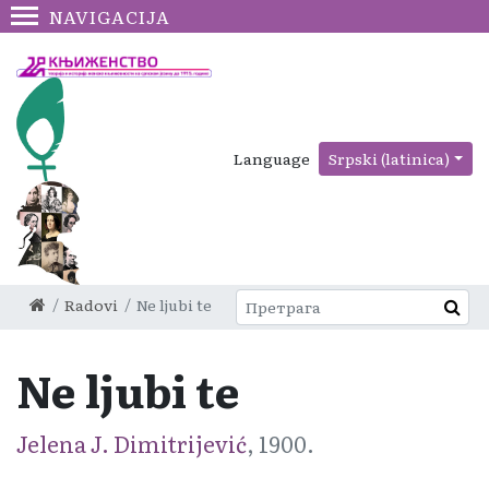
NAVIGACIJA
Language
Srpski (latinica)
Radovi
Ne ljubi te
Ne ljubi te
Jelena J. Dimitrijević
, 1900.