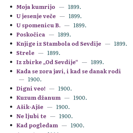
Moja kumrijo
1899.
U jesenje veče
1899.
U spomenicu B.
1899.
Poskočica
1899.
Knjige iz Stambola od Sevdije
1899.
Strele
1899.
Iz zbirke „Od Sevdije“
1899.
Kada se zora javi, i kad se danak rodi
1900.
Digni veo!
1900.
Kuzum džanum
1900.
Ašik-Ajše
1900.
Ne ljubi te
1900.
Kad pogledam
1900.