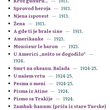
Kroz guduru...
1913.
Sprovod heroja
1913.
Njena ispovest
1913.
Žena
1913.
A gde ti je brale sine
1913.
Amerikanke
1923.
Monsieur le baron
1923.
U Americi „nešto se dogodilo“
1924.
Smrt na okeanu. Balada
1924-25.
U našem vrtu
1924-25.
Pesma o meni
1924-25.
Pisma iz Atine
1924.
Pismo sa Trakije
1924.
Zambak-hanum: (priča iz stare Turske)