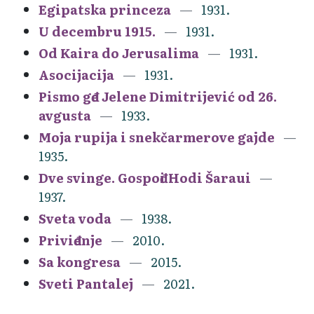
Egipatska princeza
1931.
U decembru 1915.
1931.
Od Kaira do Jerusalima
1931.
Asocijacija
1931.
Pismo gđe Jelene Dimitrijević od 26.
avgusta
1933.
Moja rupija i snekčarmerove gajde
1935.
Dve svinge. Gospođi Hodi Šaraui
1937.
Sveta voda
1938.
Priviđenje
2010.
Sa kongresa
2015.
Sveti Pantalej
2021.