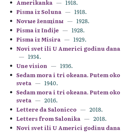
Amerikanka
1918.
Pisma iz Soluna
1918.
Novыe ženщinы
1928.
Pisma iz Indije
1928.
Pisma iz Misira
1929.
Novi svet ili U Americi godinu dana
1934.
Une vision
1936.
Sedam mora i tri okeana. Putem oko
sveta
1940.
Sedam mora i tri okeana. Putem oko
sveta
2016.
Lettere da Salonicco
2018.
Letters from Salonika
2018.
Novi svet ili U Americi godinu dana