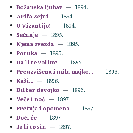
Božanska ljubav
1894.
Arifa Zejni
1894.
O Vizantijo!
1894.
Sećanje
1895.
Njena zvezda
1895.
Poruka
1895.
Da li te volim?
1895.
Preuzvišena i mila majko...
1896.
Kaži...
1896.
Dilber devojko
1896.
Veče i noć
1897.
Pretnja i opomena
1897.
Doći će
1897.
Je li to sin
1897.