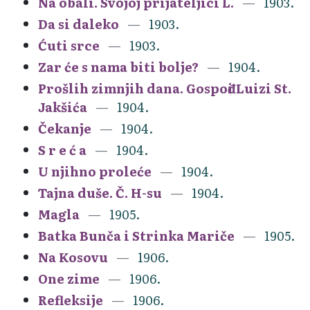
Na obali. Svojoj prijateljici L.
1903.
Da si daleko
1903.
Ćuti srce
1903.
Zar će s nama biti bolje?
1904.
Prošlih zimnjih dana. Gospođi Luizi St.
Jakšića
1904.
Čekanje
1904.
S r e ć a
1904.
U njihno proleće
1904.
Tajna duše. Č. H-su
1904.
Magla
1905.
Batka Bunča i Strinka Mariče
1905.
Na Kosovu
1906.
One zime
1906.
Refleksije
1906.