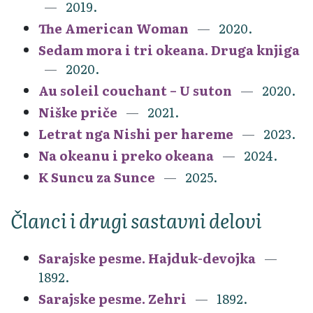
2019.
The American Woman
2020.
Sedam mora i tri okeana. Druga knjiga
2020.
Au soleil couchant – U suton
2020.
Niške priče
2021.
Letrat nga Nishi per hareme
2023.
Na okeanu i preko okeana
2024.
K Suncu za Sunce
2025.
Članci i drugi sastavni delovi
Sarajske pesme. Hajduk-devojka
1892.
Sarajske pesme. Zehri
1892.