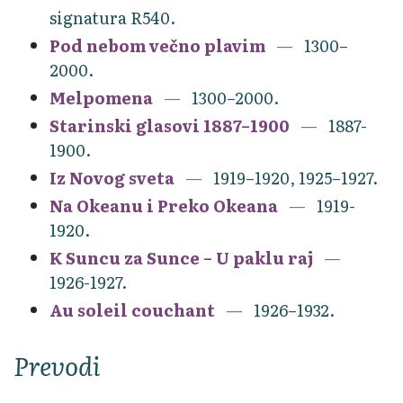
signatura R540.
Pod nebom večno plavim
1300–
2000.
Melpomena
1300–2000.
Starinski glasovi 1887–1900
1887-
1900.
Iz Novog sveta
1919–1920, 1925–1927.
Na Okeanu i Preko Okeana
1919-
1920.
K Suncu za Sunce – U paklu raj
1926-1927.
Au soleil couchant
1926–1932.
Prevodi