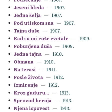
Jeseni bleda
1907.
Jedna želja
1907.
Pod utiskom sna
1907.
Tajna duše
1907.
Kad su mi ruže cvetale
1909.
Pobunjena duša
1909.
Jedna tajna
1910.
Obmana
1910.
Na terasi
1911.
Posle života
1912.
Izmirenje
1912.
Kroz guduru...
1913.
Sprovod heroja
1913.
Njena ispovest
1913.