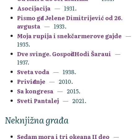
Asocijacija
1931.
Pismo gđe Jelene Dimitrijević od 26.
avgusta
1933.
Moja rupija i snekčarmerove gajde
1935.
Dve svinge. Gospođi Hodi Šaraui
1937.
Sveta voda
1938.
Priviđenje
2010.
Sa kongresa
2015.
Sveti Pantalej
2021.
Neknjižna građa
Sedam mora i tri okeana II deo