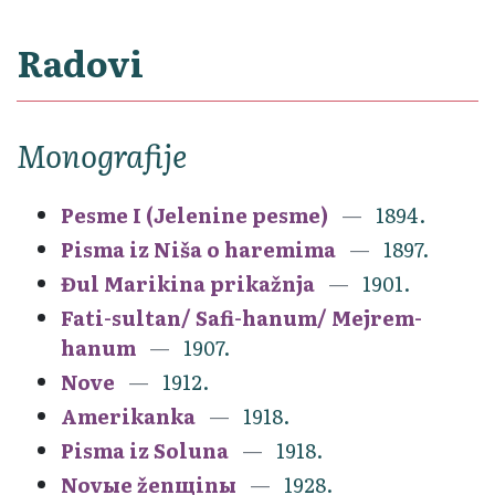
Radovi
Monografije
Pesme I (Jelenine pesme)
1894.
Pisma iz Niša o haremima
1897.
Đul Marikina prikažnja
1901.
Fati-sultan/ Safi-hanum/ Mejrem-
hanum
1907.
Nove
1912.
Amerikanka
1918.
Pisma iz Soluna
1918.
Novыe ženщinы
1928.