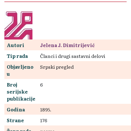
Autori
Jelena J. Dimitrijević
Tip rada
Članci i drugi sastavni delovi
Objavljeno
Srpski pregled
u
Broj
6
serijske
publikacije
Godina
1895.
Strane
176
Žanr rada
pesma