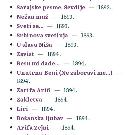
Sarajske pesme. Sevdije
1892.
Nežan muž
1893.
Sveti se...
1893.
Srbinova svetinja
1893.
U slavu Niša
1893.
Zavist
1894.
Besu mi dade...
1894.
Unutrna-Beni (Ne zaboravi me...)
1894.
Zarifa Arifi
1894.
Zakletva
1894.
Liri
1894.
Božanska ljubav
1894.
Arifa Zejni
1894.