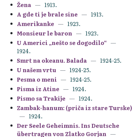
Žena
1913.
A gde ti je brale sine
1913.
Amerikanke
1923.
Monsieur le baron
1923.
U Americi „nešto se dogodilo“
1924.
Smrt na okeanu. Balada
1924-25.
U našem vrtu
1924-25.
Pesma o meni
1924-25.
Pisma iz Atine
1924.
Pismo sa Trakije
1924.
Zambak-hanum: (priča iz stare Turske)
1924.
Der Seele Geheimnis. Ins Deutsche
übertragen von Zlatko Gorjan