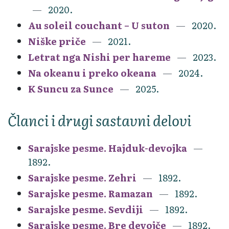
2020.
Au soleil couchant – U suton
2020.
Niške priče
2021.
Letrat nga Nishi per hareme
2023.
Na okeanu i preko okeana
2024.
K Suncu za Sunce
2025.
Članci i drugi sastavni delovi
Sarajske pesme. Hajduk-devojka
1892.
Sarajske pesme. Zehri
1892.
Sarajske pesme. Ramazan
1892.
Sarajske pesme. Sevdiji
1892.
Sarajske pesme. Bre devojče
1892.