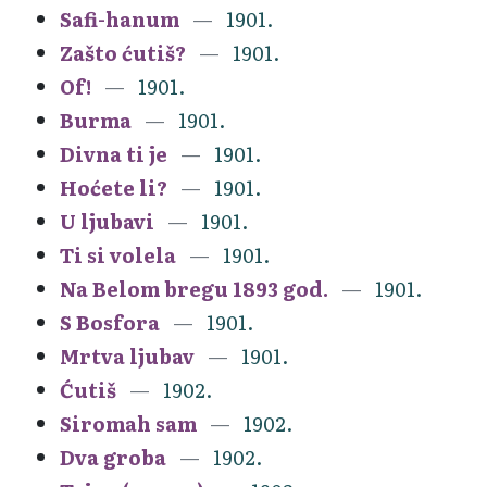
Safi-hanum
1901.
Zašto ćutiš?
1901.
Of!
1901.
Burma
1901.
Divna ti je
1901.
Hoćete li?
1901.
U ljubavi
1901.
Ti si volela
1901.
Na Belom bregu 1893 god.
1901.
S Bosfora
1901.
Mrtva ljubav
1901.
Ćutiš
1902.
Siromah sam
1902.
Dva groba
1902.