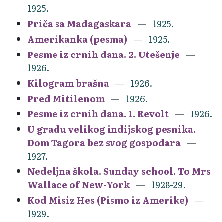
1925.
Priča sa Madagaskara
1925.
Amerikanka (pesma)
1925.
Pesme iz crnih dana. 2. Utešenje
1926.
Kilogram brašna
1926.
Pred Mitilenom
1926.
Pesme iz crnih dana. 1. Revolt
1926.
U gradu velikog indijskog pesnika.
Dom Tagora bez svog gospodara
1927.
Nedeljna škola. Sunday school. To Mrs
Wallace of New-York
1928-29.
Kod Misiz Hes (Pismo iz Amerike)
1929.