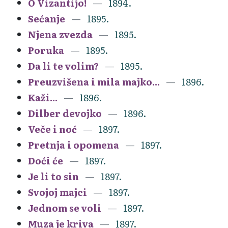
O Vizantijo!
1894.
Sećanje
1895.
Njena zvezda
1895.
Poruka
1895.
Da li te volim?
1895.
Preuzvišena i mila majko...
1896.
Kaži...
1896.
Dilber devojko
1896.
Veče i noć
1897.
Pretnja i opomena
1897.
Doći će
1897.
Je li to sin
1897.
Svojoj majci
1897.
Jednom se voli
1897.
Muza je kriva
1897.