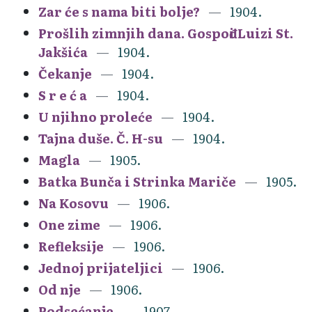
Zar će s nama biti bolje?
1904.
Prošlih zimnjih dana. Gospođi Luizi St.
Jakšića
1904.
Čekanje
1904.
S r e ć a
1904.
U njihno proleće
1904.
Tajna duše. Č. H-su
1904.
Magla
1905.
Batka Bunča i Strinka Mariče
1905.
Na Kosovu
1906.
One zime
1906.
Refleksije
1906.
Jednoj prijateljici
1906.
Od nje
1906.
Podsećanje
1907.