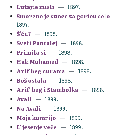
Lutajte misli
1897.
Smoreno je sunce za goricu selo
1897.
Š'ću?
1898.
Sveti Pantalej
1898.
Primila si
1898.
Hak Muhamed
1898.
Arif beg curama
1898.
Boš ostala
1898.
Arif-beg i Stambolka
1898.
Avali
1899.
Na Avali
1899.
Moja kumrijo
1899.
U jesenje veče
1899.