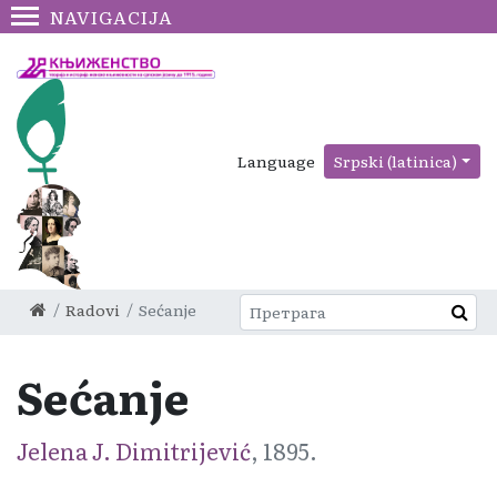
NAVIGACIJA
Language
Srpski (latinica)
Radovi
Sećanje
Sećanje
Jelena J. Dimitrijević
, 1895.