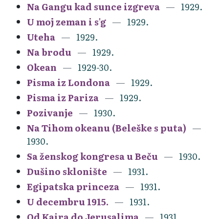
Na Gangu kad sunce izgreva
1929.
U moj zeman i s'g
1929.
Uteha
1929.
Na brodu
1929.
Okean
1929-30.
Pisma iz Londona
1929.
Pisma iz Pariza
1929.
Pozivanje
1930.
Na Tihom okeanu (Beleške s puta)
1930.
Sa ženskog kongresa u Beču
1930.
Dušino sklonište
1931.
Egipatska princeza
1931.
U decembru 1915.
1931.
Od Kaira do Jerusalima
1931.