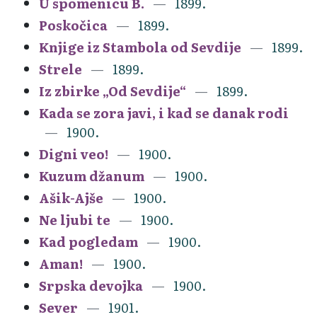
U spomenicu B.
1899.
Poskočica
1899.
Knjige iz Stambola od Sevdije
1899.
Strele
1899.
Iz zbirke „Od Sevdije“
1899.
Kada se zora javi, i kad se danak rodi
1900.
Digni veo!
1900.
Kuzum džanum
1900.
Ašik-Ajše
1900.
Ne ljubi te
1900.
Kad pogledam
1900.
Aman!
1900.
Srpska devojka
1900.
Sever
1901.