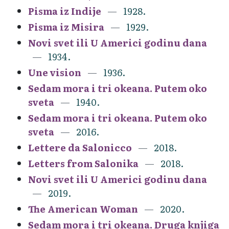
Pisma iz Indije
1928.
Pisma iz Misira
1929.
Novi svet ili U Americi godinu dana
1934.
Une vision
1936.
Sedam mora i tri okeana. Putem oko
sveta
1940.
Sedam mora i tri okeana. Putem oko
sveta
2016.
Lettere da Salonicco
2018.
Letters from Salonika
2018.
Novi svet ili U Americi godinu dana
2019.
The American Woman
2020.
Sedam mora i tri okeana. Druga knjiga