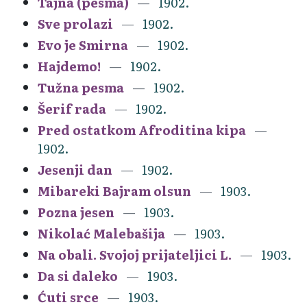
Tajna (pesma)
1902.
Sve prolazi
1902.
Evo je Smirna
1902.
Hajdemo!
1902.
Tužna pesma
1902.
Šerif rada
1902.
Pred ostatkom Afroditina kipa
1902.
Jesenji dan
1902.
Mibareki Bajram olsun
1903.
Pozna jesen
1903.
Nikolać Malebašija
1903.
Na obali. Svojoj prijateljici L.
1903.
Da si daleko
1903.
Ćuti srce
1903.