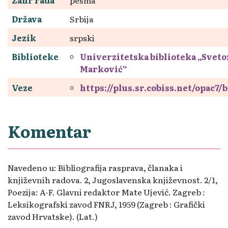
Država
Srbija
Jezik
srpski
Biblioteke
Univerzitetska biblioteka „Sveto
Marković“
Veze
https://plus.sr.cobiss.net/opac7/
Komentar
Navedeno u: Bibliografija rasprava, članaka i
književnih radova. 2, Jugoslavenska književnost. 2/1,
Poezija: A-F. Glavni redaktor Mate Ujević. Zagreb :
Leksikografski zavod FNRJ, 1959 (Zagreb : Grafički
zavod Hrvatske). (Lat.)