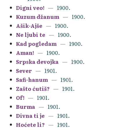
Digni veo!
1900.
Kuzum džanum
1900.
Ašik-Ajše
1900.
Ne ljubi te
1900.
Kad pogledam
1900.
Aman!
1900.
Srpska devojka
1900.
Sever
1901.
Safi-hanum
1901.
Zašto ćutiš?
1901.
Of!
1901.
Burma
1901.
Divna ti je
1901.
Hoćete li?
1901.