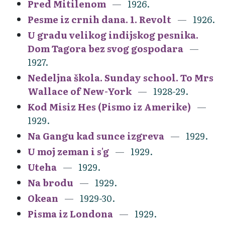
Pred Mitilenom
1926.
Pesme iz crnih dana. 1. Revolt
1926.
U gradu velikog indijskog pesnika.
Dom Tagora bez svog gospodara
1927.
Nedeljna škola. Sunday school. To Mrs
Wallace of New-York
1928-29.
Kod Misiz Hes (Pismo iz Amerike)
1929.
Na Gangu kad sunce izgreva
1929.
U moj zeman i s'g
1929.
Uteha
1929.
Na brodu
1929.
Okean
1929-30.
Pisma iz Londona
1929.