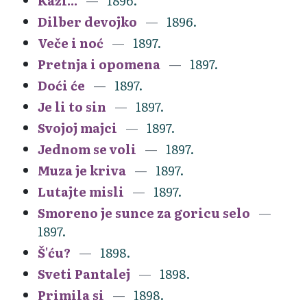
Kaži...
1896.
Dilber devojko
1896.
Veče i noć
1897.
Pretnja i opomena
1897.
Doći će
1897.
Je li to sin
1897.
Svojoj majci
1897.
Jednom se voli
1897.
Muza je kriva
1897.
Lutajte misli
1897.
Smoreno je sunce za goricu selo
1897.
Š'ću?
1898.
Sveti Pantalej
1898.
Primila si
1898.