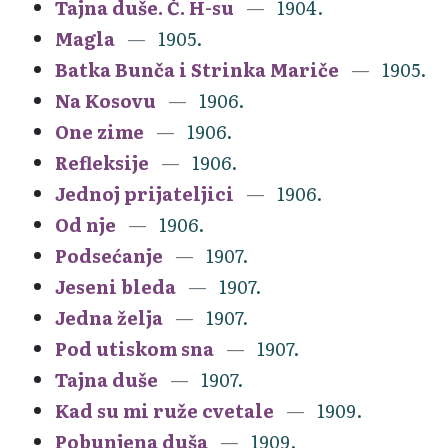
Tajna duše. Č. H-su
1904.
Magla
1905.
Batka Bunča i Strinka Mariče
1905.
Na Kosovu
1906.
One zime
1906.
Refleksije
1906.
Jednoj prijateljici
1906.
Od nje
1906.
Podsećanje
1907.
Jeseni bleda
1907.
Jedna želja
1907.
Pod utiskom sna
1907.
Tajna duše
1907.
Kad su mi ruže cvetale
1909.
Pobunjena duša
1909.