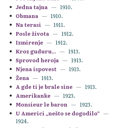
Jedna tajna
1910.
Obmana
1910.
Na terasi
1911.
Posle života
1912.
Izmirenje
1912.
Kroz guduru...
1913.
Sprovod heroja
1913.
Njena ispovest
1913.
Žena
1913.
A gde ti je brale sine
1913.
Amerikanke
1923.
Monsieur le baron
1923.
U Americi „nešto se dogodilo“
1924.