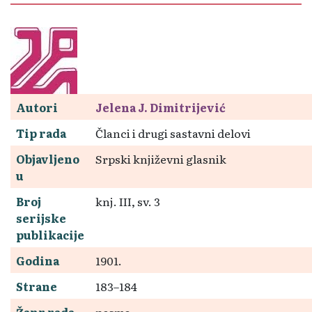
Autori
Jelena J. Dimitrijević
Tip rada
Članci i drugi sastavni delovi
Objavljeno
Srpski književni glasnik
u
Broj
knj. III, sv. 3
serijske
publikacije
Godina
1901.
Strane
183–184
Žanr rada
pesma