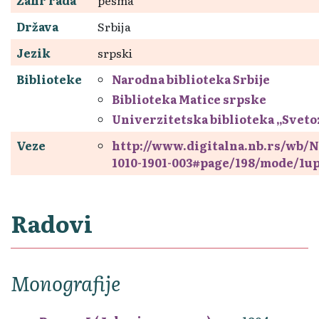
Država
Srbija
Jezik
srpski
Biblioteke
Narodna biblioteka Srbije
Biblioteka Matice srpske
Univerzitetska biblioteka „Svet
Veze
http://www.digitalna.nb.rs/wb/N
1010-1901-003#page/198/mode/1u
Radovi
Monografije