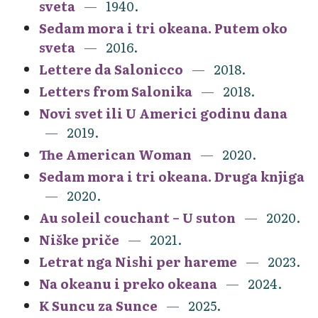
sveta
1940.
Sedam mora i tri okeana. Putem oko
sveta
2016.
Lettere da Salonicco
2018.
Letters from Salonika
2018.
Novi svet ili U Americi godinu dana
2019.
The American Woman
2020.
Sedam mora i tri okeana. Druga knjiga
2020.
Au soleil couchant – U suton
2020.
Niške priče
2021.
Letrat nga Nishi per hareme
2023.
Na okeanu i preko okeana
2024.
K Suncu za Sunce
2025.