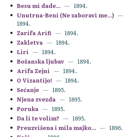
Besu mi dade...
1894.
Unutrna-Beni (Ne zaboravi me...)
1894.
Zarifa Arifi
1894.
Zakletva
1894.
Liri
1894.
Božanska ljubav
1894.
Arifa Zejni
1894.
O Vizantijo!
1894.
Sećanje
1895.
Njena zvezda
1895.
Poruka
1895.
Da li te volim?
1895.
Preuzvišena i mila majko...
1896.