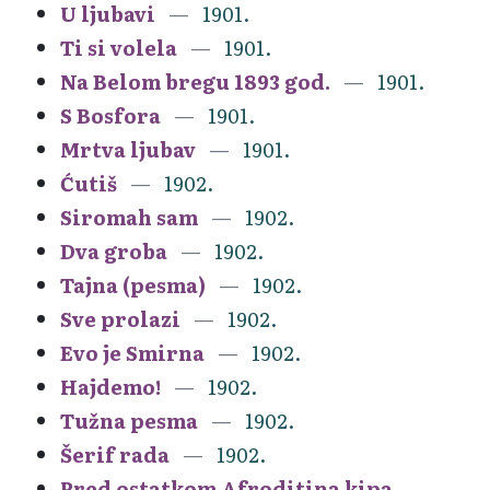
U ljubavi
1901.
Ti si volela
1901.
Na Belom bregu 1893 god.
1901.
S Bosfora
1901.
Mrtva ljubav
1901.
Ćutiš
1902.
Siromah sam
1902.
Dva groba
1902.
Tajna (pesma)
1902.
Sve prolazi
1902.
Evo je Smirna
1902.
Hajdemo!
1902.
Tužna pesma
1902.
Šerif rada
1902.
Pred ostatkom Afroditina kipa