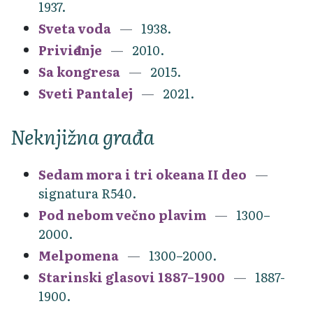
1937.
Sveta voda
1938.
Priviđenje
2010.
Sa kongresa
2015.
Sveti Pantalej
2021.
Neknjižna građa
Sedam mora i tri okeana II deo
signatura R540.
Pod nebom večno plavim
1300–
2000.
Melpomena
1300–2000.
Starinski glasovi 1887–1900
1887-
1900.