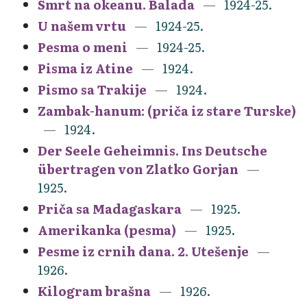
Smrt na okeanu. Balada
1924-25.
U našem vrtu
1924-25.
Pesma o meni
1924-25.
Pisma iz Atine
1924.
Pismo sa Trakije
1924.
Zambak-hanum: (priča iz stare Turske)
1924.
Der Seele Geheimnis. Ins Deutsche
übertragen von Zlatko Gorjan
1925.
Priča sa Madagaskara
1925.
Amerikanka (pesma)
1925.
Pesme iz crnih dana. 2. Utešenje
1926.
Kilogram brašna
1926.