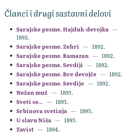
Članci i drugi sastavni delovi
Sarajske pesme. Hajduk-devojka
1892.
Sarajske pesme. Zehri
1892.
Sarajske pesme. Ramazan
1892.
Sarajske pesme. Sevdiji
1892.
Sarajske pesme. Bre devojče
1892.
Sarajske pesme. Sevdije
1892.
Nežan muž
1893.
Sveti se...
1893.
Srbinova svetinja
1893.
U slavu Niša
1893.
Zavist
1894.