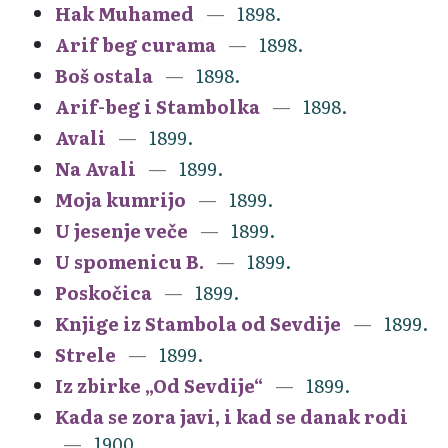
Hak Muhamed
1898.
Arif beg curama
1898.
Boš ostala
1898.
Arif-beg i Stambolka
1898.
Avali
1899.
Na Avali
1899.
Moja kumrijo
1899.
U jesenje veče
1899.
U spomenicu B.
1899.
Poskočica
1899.
Knjige iz Stambola od Sevdije
1899.
Strele
1899.
Iz zbirke „Od Sevdije“
1899.
Kada se zora javi, i kad se danak rodi
1900.