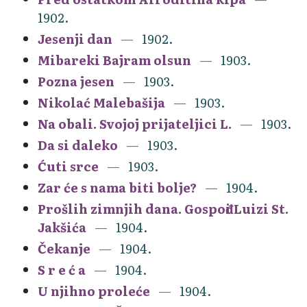
1902.
Jesenji dan
1902.
Mibareki Bajram olsun
1903.
Pozna jesen
1903.
Nikolać Malebašija
1903.
Na obali. Svojoj prijateljici L.
1903.
Da si daleko
1903.
Ćuti srce
1903.
Zar će s nama biti bolje?
1904.
Prošlih zimnjih dana. Gospođi Luizi St.
Jakšića
1904.
Čekanje
1904.
S r e ć a
1904.
U njihno proleće
1904.