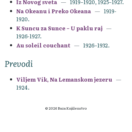
Iz Novog sveta
1919–1920, 1925–1927.
Na Okeanu i Preko Okeana
1919-
1920.
K Suncu za Sunce – U paklu raj
1926-1927.
Au soleil couchant
1926–1932.
Prevodi
Viljem Vik, Na Lemanskom jezeru
1924.
© 2026 Baza Knjiženstvo