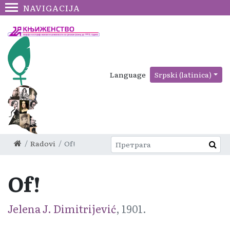
NAVIGACIJA
Language
Srpski (latinica)
Radovi
Of!
Of!
Jelena J. Dimitrijević
, 1901.