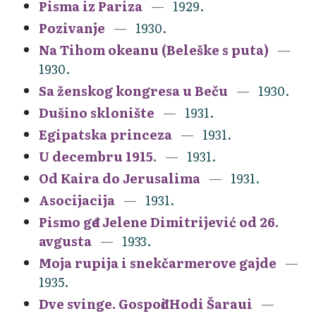
Pisma iz Pariza
1929.
Pozivanje
1930.
Na Tihom okeanu (Beleške s puta)
1930.
Sa ženskog kongresa u Beču
1930.
Dušino sklonište
1931.
Egipatska princeza
1931.
U decembru 1915.
1931.
Od Kaira do Jerusalima
1931.
Asocijacija
1931.
Pismo gđe Jelene Dimitrijević od 26.
avgusta
1933.
Moja rupija i snekčarmerove gajde
1935.
Dve svinge. Gospođi Hodi Šaraui