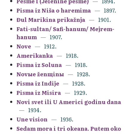
Pesme I (Jelenine pesme)
1894.
Pisma iz Niša o haremima
1897.
Đul Marikina prikažnja
1901.
Fati-sultan/ Safi-hanum/ Mejrem-
hanum
1907.
Nove
1912.
Amerikanka
1918.
Pisma iz Soluna
1918.
Novыe ženщinы
1928.
Pisma iz Indije
1928.
Pisma iz Misira
1929.
Novi svet ili U Americi godinu dana
1934.
Une vision
1936.
Sedam mora i tri okeana. Putem oko