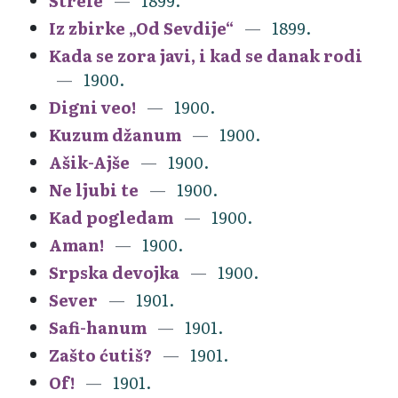
Strele
1899.
Iz zbirke „Od Sevdije“
1899.
Kada se zora javi, i kad se danak rodi
1900.
Digni veo!
1900.
Kuzum džanum
1900.
Ašik-Ajše
1900.
Ne ljubi te
1900.
Kad pogledam
1900.
Aman!
1900.
Srpska devojka
1900.
Sever
1901.
Safi-hanum
1901.
Zašto ćutiš?
1901.
Of!
1901.