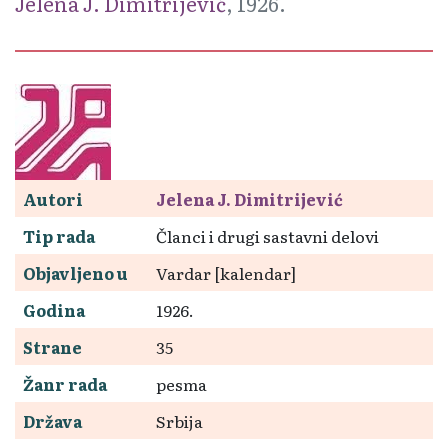
Jelena J. Dimitrijević
, 1926.
Autori
Jelena J. Dimitrijević
Tip rada
Članci i drugi sastavni delovi
Objavljeno u
Vardar [kalendar]
Godina
1926.
Strane
35
Žanr rada
pesma
Država
Srbija