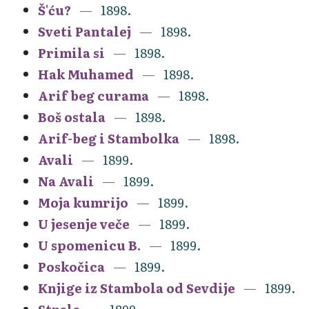
Š'ću?
1898.
Sveti Pantalej
1898.
Primila si
1898.
Hak Muhamed
1898.
Arif beg curama
1898.
Boš ostala
1898.
Arif-beg i Stambolka
1898.
Avali
1899.
Na Avali
1899.
Moja kumrijo
1899.
U jesenje veče
1899.
U spomenicu B.
1899.
Poskočica
1899.
Knjige iz Stambola od Sevdije
1899.