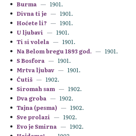
Burma
1901.
Divna ti je
1901.
Hoćete li?
1901.
U ljubavi
1901.
Ti si volela
1901.
Na Belom bregu 1893 god.
1901.
S Bosfora
1901.
Mrtva ljubav
1901.
Ćutiš
1902.
Siromah sam
1902.
Dva groba
1902.
Tajna (pesma)
1902.
Sve prolazi
1902.
Evo je Smirna
1902.
Hajdemo!
1902.