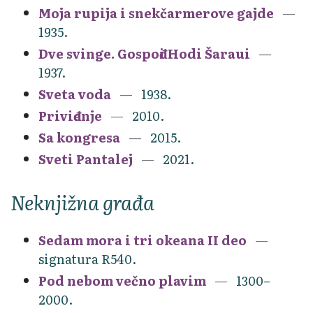
Moja rupija i snekčarmerove gajde
1935.
Dve svinge. Gospođi Hodi Šaraui
1937.
Sveta voda
1938.
Priviđenje
2010.
Sa kongresa
2015.
Sveti Pantalej
2021.
Neknjižna građa
Sedam mora i tri okeana II deo
signatura R540.
Pod nebom večno plavim
1300–
2000.