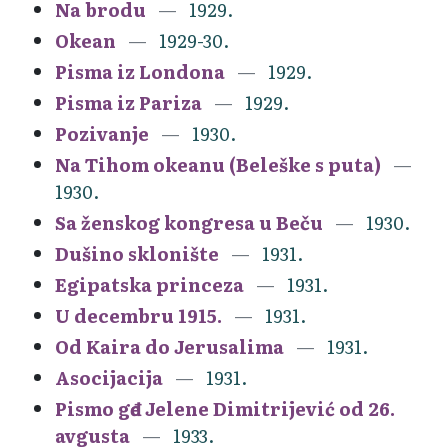
Na brodu
1929.
Okean
1929-30.
Pisma iz Londona
1929.
Pisma iz Pariza
1929.
Pozivanje
1930.
Na Tihom okeanu (Beleške s puta)
1930.
Sa ženskog kongresa u Beču
1930.
Dušino sklonište
1931.
Egipatska princeza
1931.
U decembru 1915.
1931.
Od Kaira do Jerusalima
1931.
Asocijacija
1931.
Pismo gđe Jelene Dimitrijević od 26.
avgusta
1933.