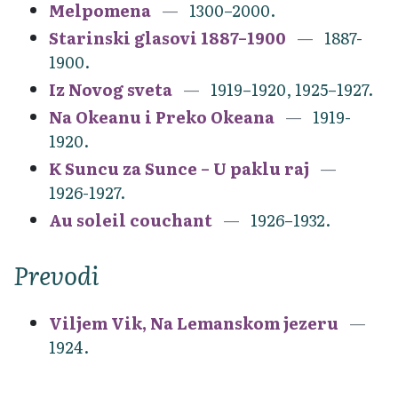
Melpomena
1300–2000.
Starinski glasovi 1887–1900
1887-
1900.
Iz Novog sveta
1919–1920, 1925–1927.
Na Okeanu i Preko Okeana
1919-
1920.
K Suncu za Sunce – U paklu raj
1926-1927.
Au soleil couchant
1926–1932.
Prevodi
Viljem Vik, Na Lemanskom jezeru
1924.