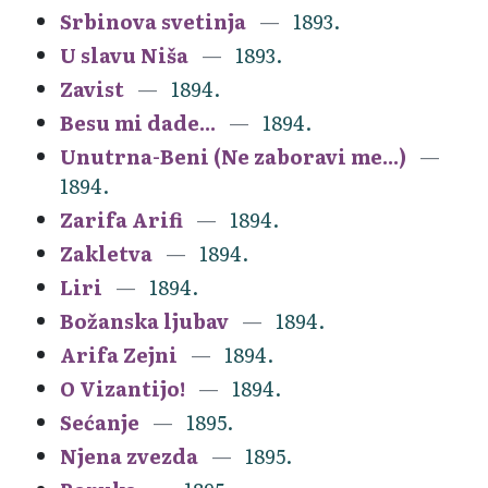
Srbinova svetinja
1893.
U slavu Niša
1893.
Zavist
1894.
Besu mi dade...
1894.
Unutrna-Beni (Ne zaboravi me...)
1894.
Zarifa Arifi
1894.
Zakletva
1894.
Liri
1894.
Božanska ljubav
1894.
Arifa Zejni
1894.
O Vizantijo!
1894.
Sećanje
1895.
Njena zvezda
1895.