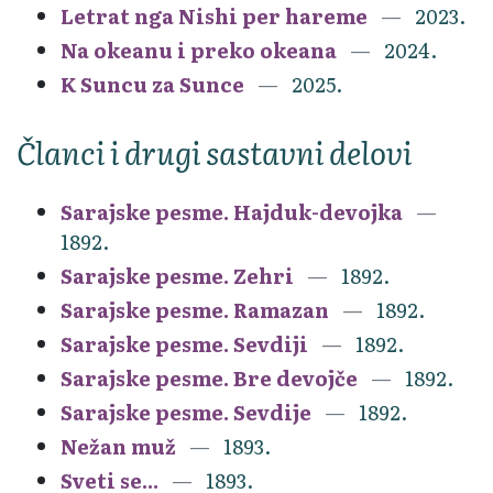
Letrat nga Nishi per hareme
2023.
Na okeanu i preko okeana
2024.
K Suncu za Sunce
2025.
Članci i drugi sastavni delovi
Sarajske pesme. Hajduk-devojka
1892.
Sarajske pesme. Zehri
1892.
Sarajske pesme. Ramazan
1892.
Sarajske pesme. Sevdiji
1892.
Sarajske pesme. Bre devojče
1892.
Sarajske pesme. Sevdije
1892.
Nežan muž
1893.
Sveti se...
1893.