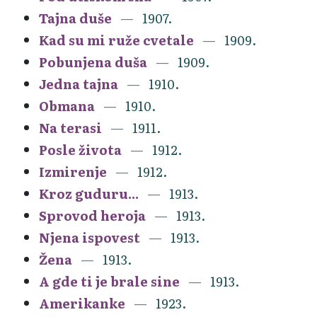
Tajna duše
1907.
Kad su mi ruže cvetale
1909.
Pobunjena duša
1909.
Jedna tajna
1910.
Obmana
1910.
Na terasi
1911.
Posle života
1912.
Izmirenje
1912.
Kroz guduru...
1913.
Sprovod heroja
1913.
Njena ispovest
1913.
Žena
1913.
A gde ti je brale sine
1913.
Amerikanke
1923.