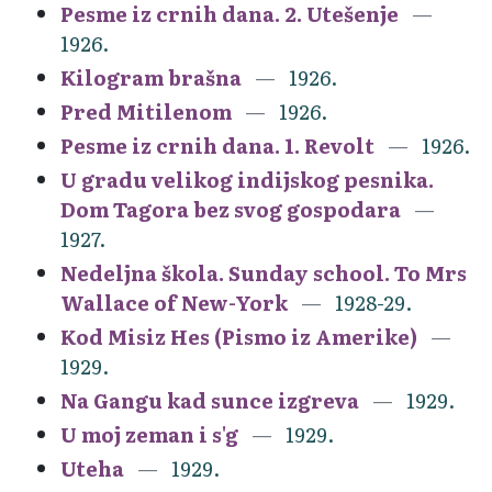
Pesme iz crnih dana. 2. Utešenje
1926.
Kilogram brašna
1926.
Pred Mitilenom
1926.
Pesme iz crnih dana. 1. Revolt
1926.
U gradu velikog indijskog pesnika.
Dom Tagora bez svog gospodara
1927.
Nedeljna škola. Sunday school. To Mrs
Wallace of New-York
1928-29.
Kod Misiz Hes (Pismo iz Amerike)
1929.
Na Gangu kad sunce izgreva
1929.
U moj zeman i s'g
1929.
Uteha
1929.