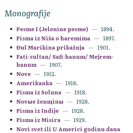
Monografije
Pesme I (Jelenine pesme)
1894.
Pisma iz Niša o haremima
1897.
Đul Marikina prikažnja
1901.
Fati-sultan/ Safi-hanum/ Mejrem-
hanum
1907.
Nove
1912.
Amerikanka
1918.
Pisma iz Soluna
1918.
Novыe ženщinы
1928.
Pisma iz Indije
1928.
Pisma iz Misira
1929.
Novi svet ili U Americi godinu dana