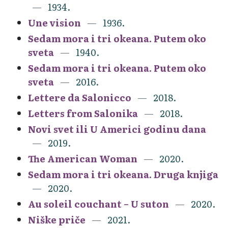
1934.
Une vision
1936.
Sedam mora i tri okeana. Putem oko
sveta
1940.
Sedam mora i tri okeana. Putem oko
sveta
2016.
Lettere da Salonicco
2018.
Letters from Salonika
2018.
Novi svet ili U Americi godinu dana
2019.
The American Woman
2020.
Sedam mora i tri okeana. Druga knjiga
2020.
Au soleil couchant – U suton
2020.
Niške priče
2021.