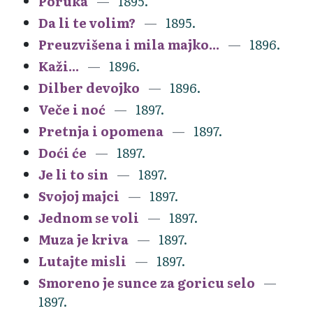
Poruka
1895.
Da li te volim?
1895.
Preuzvišena i mila majko...
1896.
Kaži...
1896.
Dilber devojko
1896.
Veče i noć
1897.
Pretnja i opomena
1897.
Doći će
1897.
Je li to sin
1897.
Svojoj majci
1897.
Jednom se voli
1897.
Muza je kriva
1897.
Lutajte misli
1897.
Smoreno je sunce za goricu selo
1897.