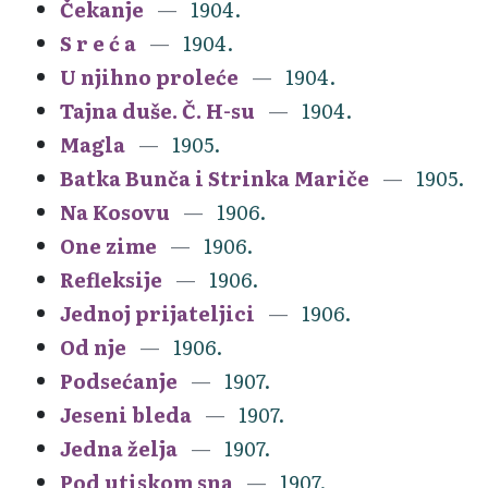
Čekanje
1904.
S r e ć a
1904.
U njihno proleće
1904.
Tajna duše. Č. H-su
1904.
Magla
1905.
Batka Bunča i Strinka Mariče
1905.
Na Kosovu
1906.
One zime
1906.
Refleksije
1906.
Jednoj prijateljici
1906.
Od nje
1906.
Podsećanje
1907.
Jeseni bleda
1907.
Jedna želja
1907.
Pod utiskom sna
1907.