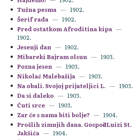
Tužna pesma
1902.
Šerif rada
1902.
Pred ostatkom Afroditina kipa
1902.
Jesenji dan
1902.
Mibareki Bajram olsun
1903.
Pozna jesen
1903.
Nikolać Malebašija
1903.
Na obali. Svojoj prijateljici L.
1903.
Da si daleko
1903.
Ćuti srce
1903.
Zar će s nama biti bolje?
1904.
Prošlih zimnjih dana. Gospođi Luizi St.
Jakšića
1904.