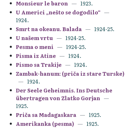
Monsieur le baron
1923.
U Americi „nešto se dogodilo“
1924.
Smrt na okeanu. Balada
1924-25.
U našem vrtu
1924-25.
Pesma o meni
1924-25.
Pisma iz Atine
1924.
Pismo sa Trakije
1924.
Zambak-hanum: (priča iz stare Turske)
1924.
Der Seele Geheimnis. Ins Deutsche
übertragen von Zlatko Gorjan
1925.
Priča sa Madagaskara
1925.
Amerikanka (pesma)
1925.