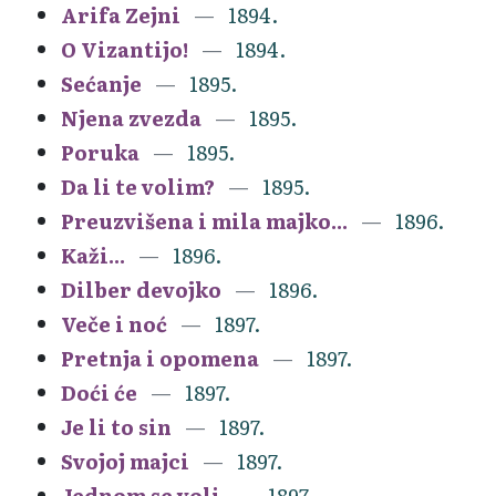
Arifa Zejni
1894.
O Vizantijo!
1894.
Sećanje
1895.
Njena zvezda
1895.
Poruka
1895.
Da li te volim?
1895.
Preuzvišena i mila majko...
1896.
Kaži...
1896.
Dilber devojko
1896.
Veče i noć
1897.
Pretnja i opomena
1897.
Doći će
1897.
Je li to sin
1897.
Svojoj majci
1897.
Jednom se voli
1897.