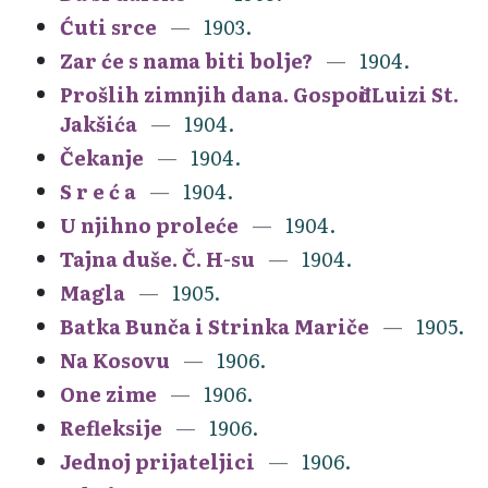
Ćuti srce
1903.
Zar će s nama biti bolje?
1904.
Prošlih zimnjih dana. Gospođi Luizi St.
Jakšića
1904.
Čekanje
1904.
S r e ć a
1904.
U njihno proleće
1904.
Tajna duše. Č. H-su
1904.
Magla
1905.
Batka Bunča i Strinka Mariče
1905.
Na Kosovu
1906.
One zime
1906.
Refleksije
1906.
Jednoj prijateljici
1906.