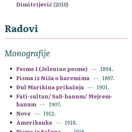
Dimitrijević
(2016)
Radovi
Monografije
Pesme I (Jelenine pesme)
1894.
Pisma iz Niša o haremima
1897.
Đul Marikina prikažnja
1901.
Fati-sultan/ Safi-hanum/ Mejrem-
hanum
1907.
Nove
1912.
Amerikanka
1918.
Pisma iz Soluna
1918.