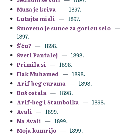
Muza je kriva
1897.
Lutajte misli
1897.
Smoreno je sunce za goricu selo
1897.
Š'ću?
1898.
Sveti Pantalej
1898.
Primila si
1898.
Hak Muhamed
1898.
Arif beg curama
1898.
Boš ostala
1898.
Arif-beg i Stambolka
1898.
Avali
1899.
Na Avali
1899.
Moja kumrijo
1899.