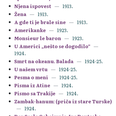
Njena ispovest
1913.
Žena
1913.
A gde ti je brale sine
1913.
Amerikanke
1923.
Monsieur le baron
1923.
U Americi „nešto se dogodilo“
1924.
Smrt na okeanu. Balada
1924-25.
U našem vrtu
1924-25.
Pesma o meni
1924-25.
Pisma iz Atine
1924.
Pismo sa Trakije
1924.
Zambak-hanum: (priča iz stare Turske)
1924.