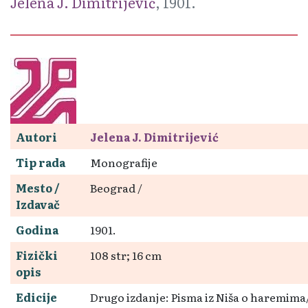
Jelena J. Dimitrijević
, 1901.
Autori
Jelena J. Dimitrijević
Tip rada
Monografije
Mesto /
Beograd /
Izdavač
Godina
1901.
Fizički
108 str; 16 cm
opis
Edicije
Drugo izdanje: Pisma iz Niša o haremima/