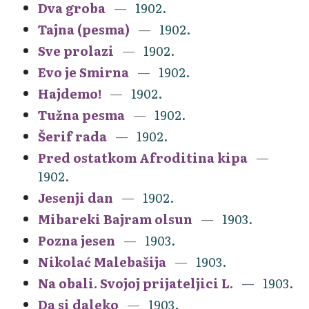
Dva groba
1902.
Tajna (pesma)
1902.
Sve prolazi
1902.
Evo je Smirna
1902.
Hajdemo!
1902.
Tužna pesma
1902.
Šerif rada
1902.
Pred ostatkom Afroditina kipa
1902.
Jesenji dan
1902.
Mibareki Bajram olsun
1903.
Pozna jesen
1903.
Nikolać Malebašija
1903.
Na obali. Svojoj prijateljici L.
1903.
Da si daleko
1903.