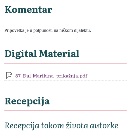
Komentar
Pripovetka je u potpunosti na niškom dijalektu.
Digital Material
87_Đul-Marikina_prikažnja.pdf
Recepcija
Recepcija tokom života autorke