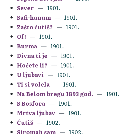
Sever
1901.
Safi-hanum
1901.
Zašto ćutiš?
1901.
Of!
1901.
Burma
1901.
Divna ti je
1901.
Hoćete li?
1901.
U ljubavi
1901.
Ti si volela
1901.
Na Belom bregu 1893 god.
1901.
S Bosfora
1901.
Mrtva ljubav
1901.
Ćutiš
1902.
Siromah sam
1902.