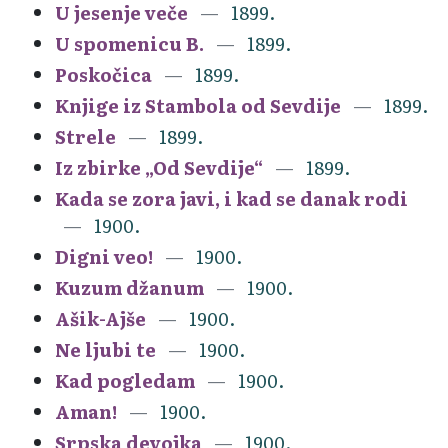
U jesenje veče
1899.
U spomenicu B.
1899.
Poskočica
1899.
Knjige iz Stambola od Sevdije
1899.
Strele
1899.
Iz zbirke „Od Sevdije“
1899.
Kada se zora javi, i kad se danak rodi
1900.
Digni veo!
1900.
Kuzum džanum
1900.
Ašik-Ajše
1900.
Ne ljubi te
1900.
Kad pogledam
1900.
Aman!
1900.
Srpska devojka
1900.