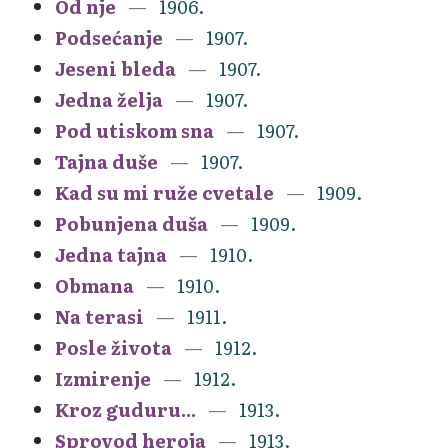
Od nje
1906.
Podsećanje
1907.
Jeseni bleda
1907.
Jedna želja
1907.
Pod utiskom sna
1907.
Tajna duše
1907.
Kad su mi ruže cvetale
1909.
Pobunjena duša
1909.
Jedna tajna
1910.
Obmana
1910.
Na terasi
1911.
Posle života
1912.
Izmirenje
1912.
Kroz guduru...
1913.
Sprovod heroja
1913.