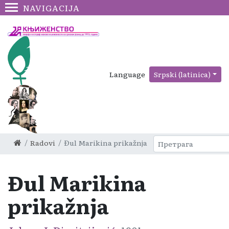
NAVIGACIJA
Language
Srpski (latinica)
Radovi
Đul Marikina prikažnja
Đul Marikina
prikažnja