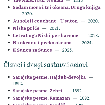
Sedam mora i tri okeana. Druga knjiga
2020.
Au soleil couchant – U suton
2020.
Niške priče
2021.
Letrat nga Nishi per hareme
2023.
Na okeanu i preko okeana
2024.
K Suncu za Sunce
2025.
Članci i drugi sastavni delovi
Sarajske pesme. Hajduk-devojka
1892.
Sarajske pesme. Zehri
1892.
Sarajske pesme. Ramazan
1892.