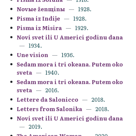
Novыe ženщinы
1928.
Pisma iz Indije
1928.
Pisma iz Misira
1929.
Novi svet ili U Americi godinu dana
1934.
Une vision
1936.
Sedam mora i tri okeana. Putem oko
sveta
1940.
Sedam mora i tri okeana. Putem oko
sveta
2016.
Lettere da Salonicco
2018.
Letters from Salonika
2018.
Novi svet ili U Americi godinu dana
2019.
The American Woman
2020.