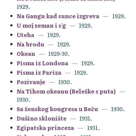
1929.
Na Gangu kad sunce izgreva
1929.
U moj zeman i s'g
1929.
Uteha
1929.
Na brodu
1929.
Okean
1929-30.
Pisma iz Londona
1929.
Pisma iz Pariza
1929.
Pozivanje
1930.
Na Tihom okeanu (Beleške s puta)
1930.
Sa ženskog kongresa u Beču
1930.
Dušino sklonište
1931.
Egipatska princeza
1931.