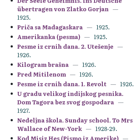
Der Seele Geheimnis. Ins Deutsche
übertragen von Zlatko Gorjan
1925.
Priča sa Madagaskara
1925.
Amerikanka (pesma)
1925.
Pesme iz crnih dana. 2. Utešenje
1926.
Kilogram brašna
1926.
Pred Mitilenom
1926.
Pesme iz crnih dana. 1. Revolt
1926.
U gradu velikog indijskog pesnika.
Dom Tagora bez svog gospodara
1927.
Nedeljna škola. Sunday school. To Mrs
Wallace of New-York
1928-29.
Kod Misiz Hes (Pismo iz Amerike)