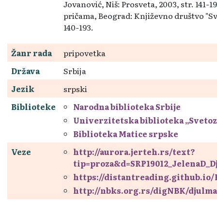
Jovanović, Niš: Prosveta, 2003, str. 141
19
–
pričama, Beograd: Književno društvo "Svet
140
193.
–
Žanr rada
pripovetka
Država
Srbija
Jezik
srpski
Biblioteke
Narodna biblioteka Srbije
Univerzitetska biblioteka „Sveto
Biblioteka Matice srpske
Veze
http://aurora.jerteh.rs/text?
tip=proza&d=SRP19012_JelenaD_D
https://distantreading.github.io
http://nbks.org.rs/digNBK/djulma