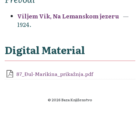
Viljem Vik, Na Lemanskom jezeru
1924.
Digital Material
87_Đul-Marikina_prikažnja.pdf
© 2026 Baza Knjiženstvo