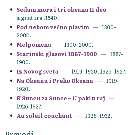
Sedam mora i tri okeana II deo
signatura R540.
Pod nebom večno plavim
1300–
2000.
Melpomena
1300–2000.
Starinski glasovi 1887–1900
1887-
1900.
Iz Novog sveta
1919–1920, 1925–1927.
Na Okeanu i Preko Okeana
1919-
1920.
K Suncu za Sunce – U paklu raj
1926-1927.
Au soleil couchant
1926–1932.
Prevodi