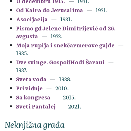
U decembru 1915.
1931.
Od Kaira do Jerusalima
1931.
Asocijacija
1931.
Pismo gđe Jelene Dimitrijević od 26.
avgusta
1933.
Moja rupija i snekčarmerove gajde
1935.
Dve svinge. Gospođi Hodi Šaraui
1937.
Sveta voda
1938.
Priviđenje
2010.
Sa kongresa
2015.
Sveti Pantalej
2021.
Neknjižna građa