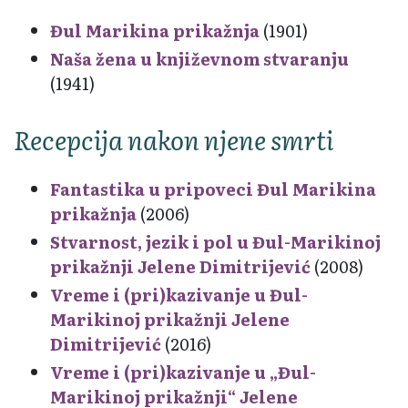
Đul Marikina prikažnja
(1901)
Naša žena u književnom stvaranju
(1941)
Recepcija nakon njene smrti
Fantastika u pripoveci Đul Marikina
prikažnja
(2006)
Stvarnost, jezik i pol u Đul-Marikinoj
prikažnji Jelene Dimitrijević
(2008)
Vreme i (pri)kazivanje u Đul-
Marikinoj prikažnji Jelene
Dimitrijević
(2016)
Vreme i (pri)kazivanje u „Đul-
Marikinoj prikažnji“ Jelene