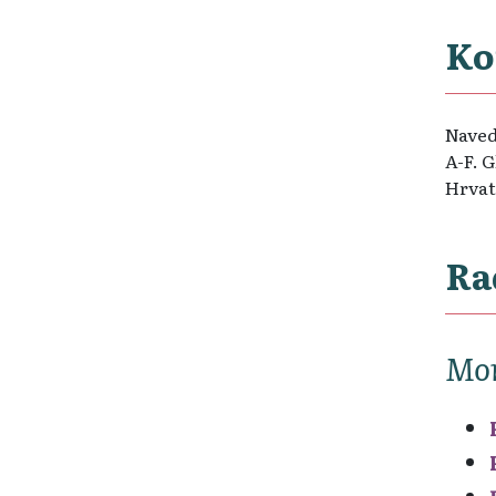
Ko
Navede
A-F. 
Hrvats
Ra
Mon