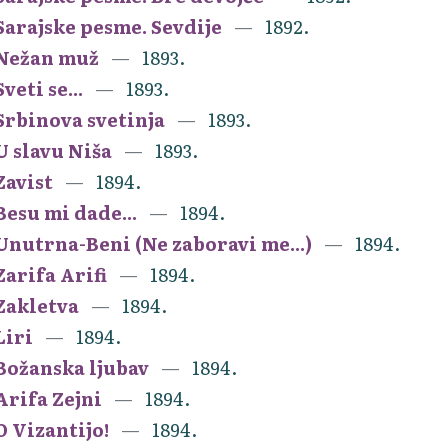
Sarajske pesme. Sevdije
1892.
Nežan muž
1893.
Sveti se...
1893.
Srbinova svetinja
1893.
U slavu Niša
1893.
Zavist
1894.
Besu mi dade...
1894.
Unutrna-Beni (Ne zaboravi me...)
1894.
Zarifa Arifi
1894.
Zakletva
1894.
Liri
1894.
Božanska ljubav
1894.
Arifa Zejni
1894.
O Vizantijo!
1894.