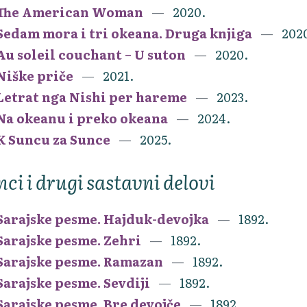
The American Woman
2020.
Sedam mora i tri okeana. Druga knjiga
202
Au soleil couchant – U suton
2020.
Niške priče
2021.
Letrat nga Nishi per hareme
2023.
Na okeanu i preko okeana
2024.
K Suncu za Sunce
2025.
nci i drugi sastavni delovi
Sarajske pesme. Hajduk-devojka
1892.
Sarajske pesme. Zehri
1892.
Sarajske pesme. Ramazan
1892.
Sarajske pesme. Sevdiji
1892.
Sarajske pesme. Bre devojče
1892.