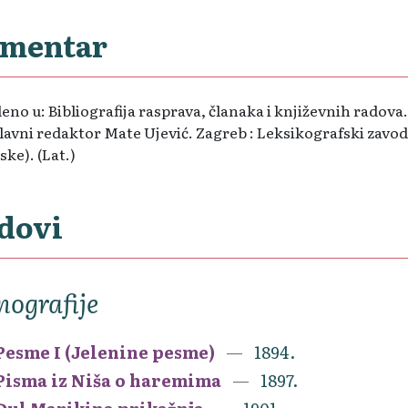
mentar
no u: Bibliografija rasprava, članaka i književnih radova.
Glavni redaktor Mate Ujević. Zagreb : Leksikografski zavod 
ke). (Lat.)
dovi
ografije
Pesme I (Jelenine pesme)
1894.
Pisma iz Niša o haremima
1897.