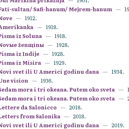
Đul Marikina prikažnja
1901.
Fati-sultan/ Safi-hanum/ Mejrem-hanum
1
Nove
1912.
Amerikanka
1918.
Pisma iz Soluna
1918.
Novыe ženщinы
1928.
Pisma iz Indije
1928.
Pisma iz Misira
1929.
Novi svet ili U Americi godinu dana
1934.
Une vision
1936.
Sedam mora i tri okeana. Putem oko sveta
Sedam mora i tri okeana. Putem oko sveta
Lettere da Salonicco
2018.
Letters from Salonika
2018.
Novi svet ili U Americi godinu dana
2019.