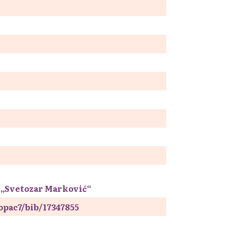
 „Svetozar Marković“
/opac7/bib/17347855