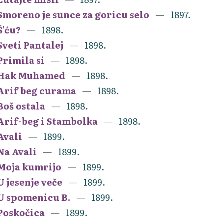
Smoreno je sunce za goricu selo
1897.
Š'ću?
1898.
Sveti Pantalej
1898.
Primila si
1898.
Hak Muhamed
1898.
Arif beg curama
1898.
Boš ostala
1898.
Arif-beg i Stambolka
1898.
Avali
1899.
Na Avali
1899.
Moja kumrijo
1899.
U jesenje veče
1899.
U spomenicu B.
1899.
Poskočica
1899.