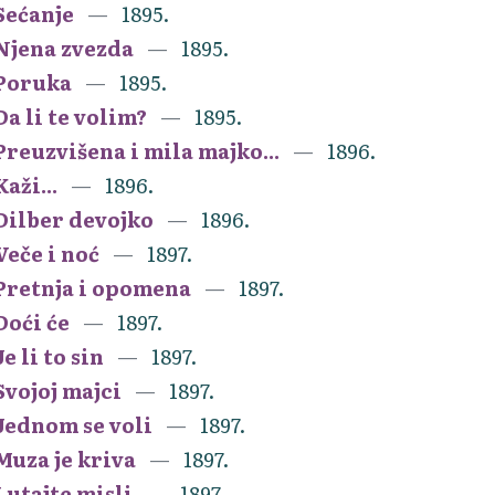
Sećanje
1895.
Njena zvezda
1895.
Poruka
1895.
Da li te volim?
1895.
Preuzvišena i mila majko...
1896.
Kaži...
1896.
Dilber devojko
1896.
Veče i noć
1897.
Pretnja i opomena
1897.
Doći će
1897.
Je li to sin
1897.
Svojoj majci
1897.
Jednom se voli
1897.
Muza je kriva
1897.
Lutajte misli
1897.