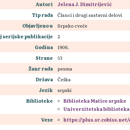
Autori
Jelena J. Dimitrijević
Tip rada
Članci i drugi sastavni delovi
Objavljeno u
Srpsko cveće
j serijske publikacije
2
Godina
1906.
Strane
53
Žanr rada
pesma
Država
Češka
Jezik
srpski
Biblioteke
Biblioteka Matice srpske
Univerzitetska biblioteka
Veze
https://plus.sr.cobiss.net