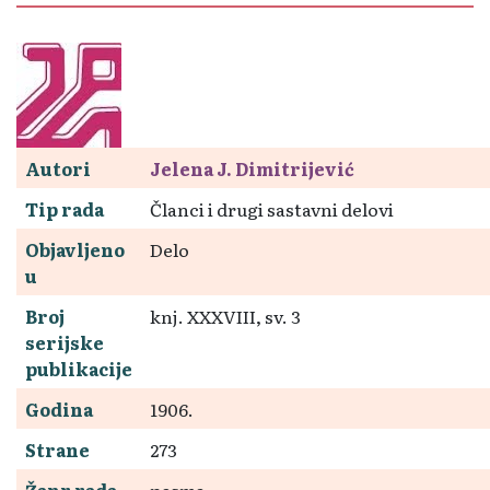
Autori
Jelena J. Dimitrijević
Tip rada
Članci i drugi sastavni delovi
Objavljeno
Delo
u
Broj
knj. XXXVIII, sv. 3
serijske
publikacije
Godina
1906.
Strane
273
Žanr rada
pesma