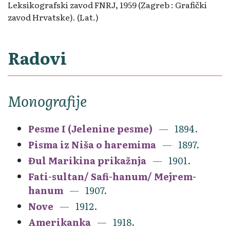
Leksikografski zavod FNRJ, 1959 (Zagreb : Grafički
zavod Hrvatske). (Lat.)
Radovi
Monografije
Pesme I (Jelenine pesme)
1894.
Pisma iz Niša o haremima
1897.
Đul Marikina prikažnja
1901.
Fati-sultan/ Safi-hanum/ Mejrem-
hanum
1907.
Nove
1912.
Amerikanka
1918.