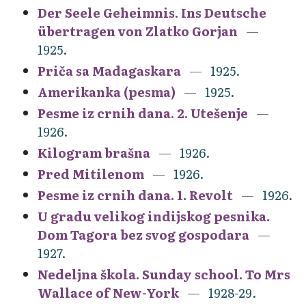
Der Seele Geheimnis. Ins Deutsche
übertragen von Zlatko Gorjan
1925.
Priča sa Madagaskara
1925.
Amerikanka (pesma)
1925.
Pesme iz crnih dana. 2. Utešenje
1926.
Kilogram brašna
1926.
Pred Mitilenom
1926.
Pesme iz crnih dana. 1. Revolt
1926.
U gradu velikog indijskog pesnika.
Dom Tagora bez svog gospodara
1927.
Nedeljna škola. Sunday school. To Mrs
Wallace of New-York
1928-29.