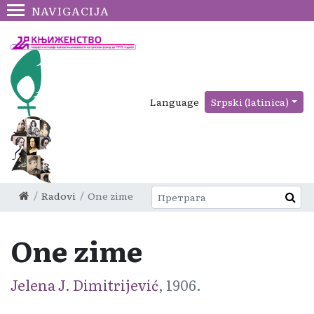
NAVIGACIJA
Language
Srpski (latinica)
Radovi
One zime
One zime
Jelena J. Dimitrijević
, 1906.