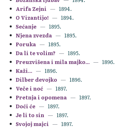
Arifa Zejni
1894.
O Vizantijo!
1894.
Sećanje
1895.
Njena zvezda
1895.
Poruka
1895.
Da li te volim?
1895.
Preuzvišena i mila majko...
1896.
Kaži...
1896.
Dilber devojko
1896.
Veče i noć
1897.
Pretnja i opomena
1897.
Doći će
1897.
Je li to sin
1897.
Svojoj majci
1897.