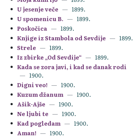
U jesenje veče
1899.
U spomenicu B.
1899.
Poskočica
1899.
Knjige iz Stambola od Sevdije
1899.
Strele
1899.
Iz zbirke „Od Sevdije“
1899.
Kada se zora javi, i kad se danak rodi
1900.
Digni veo!
1900.
Kuzum džanum
1900.
Ašik-Ajše
1900.
Ne ljubi te
1900.
Kad pogledam
1900.
Aman!
1900.