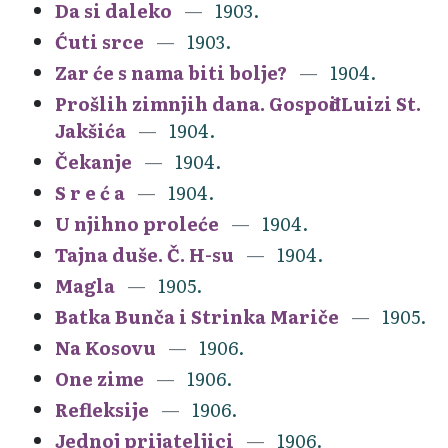
Da si daleko
1903.
Ćuti srce
1903.
Zar će s nama biti bolje?
1904.
Prošlih zimnjih dana. Gospođi Luizi St.
Jakšića
1904.
Čekanje
1904.
S r e ć a
1904.
U njihno proleće
1904.
Tajna duše. Č. H-su
1904.
Magla
1905.
Batka Bunča i Strinka Mariče
1905.
Na Kosovu
1906.
One zime
1906.
Refleksije
1906.
Jednoj prijateljici
1906.