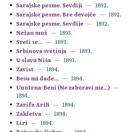
Sarajske pesme. Sevdiji
1892.
Sarajske pesme. Bre devojče
1892.
Sarajske pesme. Sevdije
1892.
Nežan muž
1893.
Sveti se...
1893.
Srbinova svetinja
1893.
U slavu Niša
1893.
Zavist
1894.
Besu mi dade...
1894.
Unutrna-Beni (Ne zaboravi me...)
1894.
Zarifa Arifi
1894.
Zakletva
1894.
Liri
1894.
Božanska ljubav
1894.