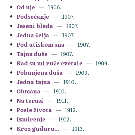
Od nje
1906.
Podsećanje
1907.
Jeseni bleda
1907.
Jedna želja
1907.
Pod utiskom sna
1907.
Tajna duše
1907.
Kad su mi ruže cvetale
1909.
Pobunjena duša
1909.
Jedna tajna
1910.
Obmana
1910.
Na terasi
1911.
Posle života
1912.
Izmirenje
1912.
Kroz guduru...
1913.