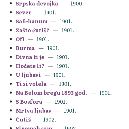
Srpska devojka
1900.
Sever
1901.
Safi-hanum
1901.
Zašto ćutiš?
1901.
Of!
1901.
Burma
1901.
Divna ti je
1901.
Hoćete li?
1901.
U ljubavi
1901.
Ti si volela
1901.
Na Belom bregu 1893 god.
1901.
S Bosfora
1901.
Mrtva ljubav
1901.
Ćutiš
1902.
Siromah sam
1902.