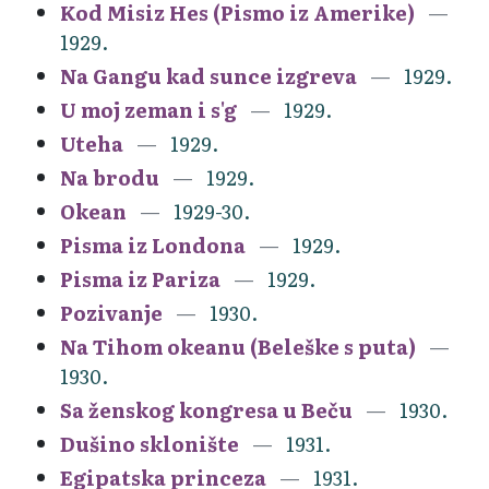
Kod Misiz Hes (Pismo iz Amerike)
1929.
Na Gangu kad sunce izgreva
1929.
U moj zeman i s'g
1929.
Uteha
1929.
Na brodu
1929.
Okean
1929-30.
Pisma iz Londona
1929.
Pisma iz Pariza
1929.
Pozivanje
1930.
Na Tihom okeanu (Beleške s puta)
1930.
Sa ženskog kongresa u Beču
1930.
Dušino sklonište
1931.
Egipatska princeza
1931.