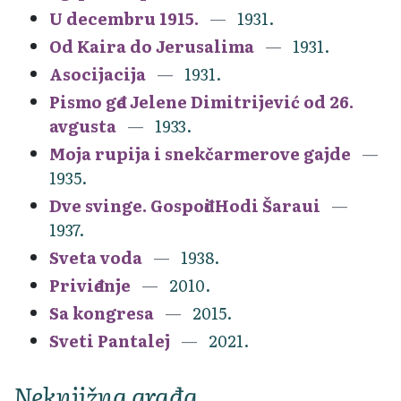
U decembru 1915.
1931.
Od Kaira do Jerusalima
1931.
Asocijacija
1931.
Pismo gđe Jelene Dimitrijević od 26.
avgusta
1933.
Moja rupija i snekčarmerove gajde
1935.
Dve svinge. Gospođi Hodi Šaraui
1937.
Sveta voda
1938.
Priviđenje
2010.
Sa kongresa
2015.
Sveti Pantalej
2021.
Neknjižna građa