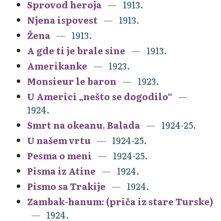
Sprovod heroja
1913.
Njena ispovest
1913.
Žena
1913.
A gde ti je brale sine
1913.
Amerikanke
1923.
Monsieur le baron
1923.
U Americi „nešto se dogodilo“
1924.
Smrt na okeanu. Balada
1924-25.
U našem vrtu
1924-25.
Pesma o meni
1924-25.
Pisma iz Atine
1924.
Pismo sa Trakije
1924.
Zambak-hanum: (priča iz stare Turske)
1924.