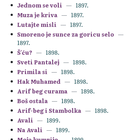
Jednom se voli
1897.
Muza je kriva
1897.
Lutajte misli
1897.
Smoreno je sunce za goricu selo
1897.
Š'ću?
1898.
Sveti Pantalej
1898.
Primila si
1898.
Hak Muhamed
1898.
Arif beg curama
1898.
Boš ostala
1898.
Arif-beg i Stambolka
1898.
Avali
1899.
Na Avali
1899.
Moja kumrijo
1899.