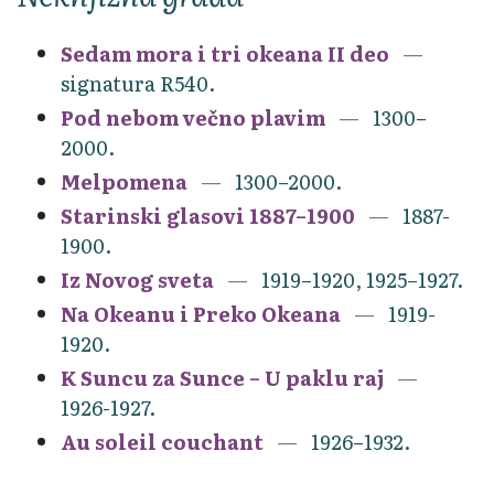
Sedam mora i tri okeana II deo
signatura R540.
Pod nebom večno plavim
1300–
2000.
Melpomena
1300–2000.
Starinski glasovi 1887–1900
1887-
1900.
Iz Novog sveta
1919–1920, 1925–1927.
Na Okeanu i Preko Okeana
1919-
1920.
K Suncu za Sunce – U paklu raj
1926-1927.
Au soleil couchant
1926–1932.