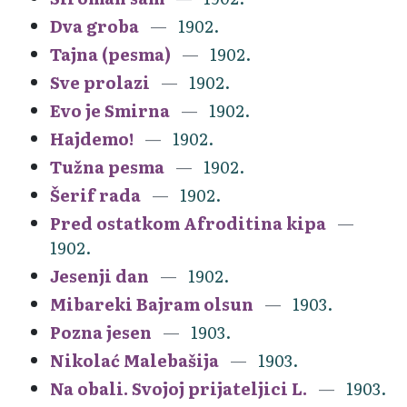
Dva groba
1902.
Tajna (pesma)
1902.
Sve prolazi
1902.
Evo je Smirna
1902.
Hajdemo!
1902.
Tužna pesma
1902.
Šerif rada
1902.
Pred ostatkom Afroditina kipa
1902.
Jesenji dan
1902.
Mibareki Bajram olsun
1903.
Pozna jesen
1903.
Nikolać Malebašija
1903.
Na obali. Svojoj prijateljici L.
1903.