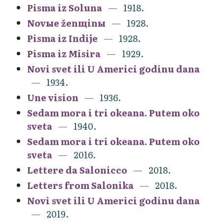
Pisma iz Soluna
1918.
Novыe ženщinы
1928.
Pisma iz Indije
1928.
Pisma iz Misira
1929.
Novi svet ili U Americi godinu dana
1934.
Une vision
1936.
Sedam mora i tri okeana. Putem oko
sveta
1940.
Sedam mora i tri okeana. Putem oko
sveta
2016.
Lettere da Salonicco
2018.
Letters from Salonika
2018.
Novi svet ili U Americi godinu dana
2019.