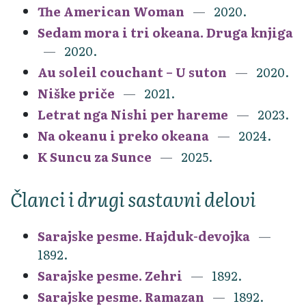
The American Woman
2020.
Sedam mora i tri okeana. Druga knjiga
2020.
Au soleil couchant – U suton
2020.
Niške priče
2021.
Letrat nga Nishi per hareme
2023.
Na okeanu i preko okeana
2024.
K Suncu za Sunce
2025.
Članci i drugi sastavni delovi
Sarajske pesme. Hajduk-devojka
1892.
Sarajske pesme. Zehri
1892.
Sarajske pesme. Ramazan
1892.