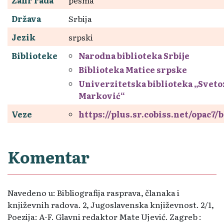
Država
Srbija
Jezik
srpski
Biblioteke
Narodna biblioteka Srbije
Biblioteka Matice srpske
Univerzitetska biblioteka „Sveto
Marković“
Veze
https://plus.sr.cobiss.net/opac7/
Komentar
Navedeno u: Bibliografija rasprava, članaka i
književnih radova. 2, Jugoslavenska književnost. 2/1,
Poezija: A-F. Glavni redaktor Mate Ujević. Zagreb :