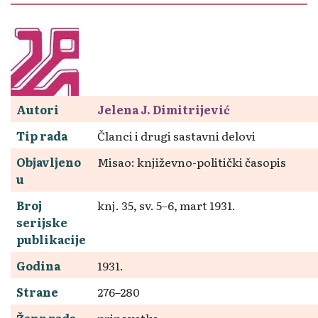
Autori
Jelena J. Dimitrijević
Tip rada
Članci i drugi sastavni delovi
Objavljeno
Misao: književno-politički časopis
u
Broj
knj. 35, sv. 5–6, mart 1931.
serijske
publikacije
Godina
1931.
Strane
276–280
Žanr rada
pripovetka