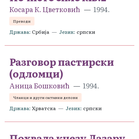
Косара К. Цветковић
1994.
Преводи
Држава
Србија
Језик
српски
Разговор пастирски
(одломци)
Аница Бошковић
1994.
Чланци и други саставни делови
Држава
Хрватска
Језик
српски
Похвала кнезу Лазару