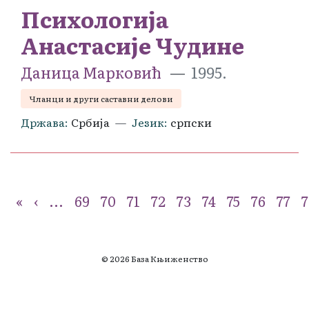
Психологија
Анастасије Чудине
Даница Марковић
1995.
Чланци и други саставни делови
Држава
Србија
Језик
српски
«
‹
...
69
70
71
72
73
74
75
76
77
7
© 2026 База Књиженство