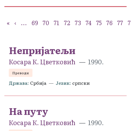
«
‹
...
69
70
71
72
73
74
75
76
77
7
Непријатељи
Косара К. Цветковић
1990.
Преводи
Држава
Србија
Језик
српски
На путу
Косара К. Цветковић
1990.