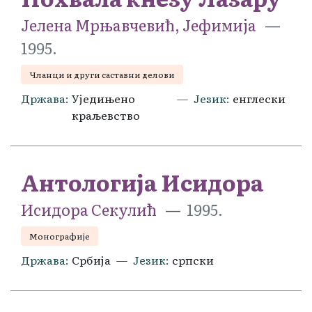
Јелена Мрњавчевић, Јефимија
1995.
Чланци и други саставни делови
Држава
Уједињено
Језик
енглески
краљевство
Антологија Исидора
Исидора Секулић
1995.
Монографије
Држава
Србија
Језик
српски