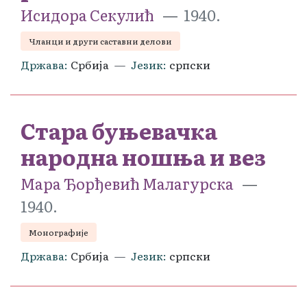
Исидора Секулић
1940.
Чланци и други саставни делови
Држава
Србија
Језик
српски
Стара буњевачка
народна ношња и вез
Мара Ђорђевић Малагурска
1940.
Монографије
Држава
Србија
Језик
српски