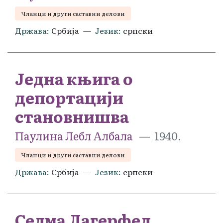
Чланци и други саставни делови
Држава
Србија
Језик
српски
Једна књига о
депортацији
становнишва
Паулина Лебл Албала
1940.
Чланци и други саставни делови
Држава
Србија
Језик
српски
Селма Лагерфел