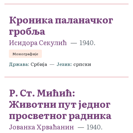
Кроника паланачког
гробља
Исидора Секулић
1940.
Монографије
Држава
Србија
Језик
српски
Р. Ст. Мићић:
Животни пут једног
просветног радника
Јованка Хрваћанин
1940.