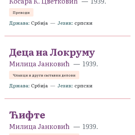
Косара К. Цветковић
1939.
Преводи
Држава
Србија
Језик
српски
Деца на Локруму
Милица Јанковић
1939.
Чланци и други саставни делови
Држава
Србија
Језик
српски
Ћифте
Милица Јанковић
1939.