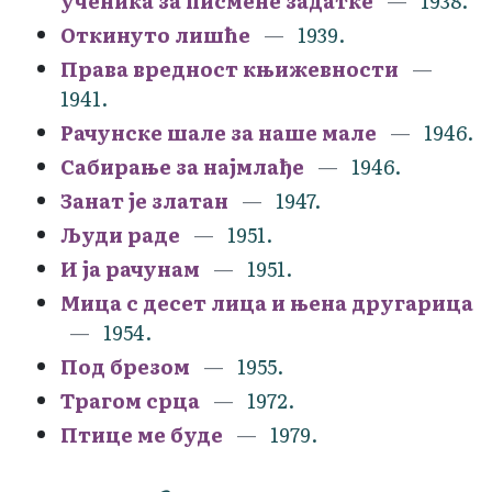
ученика за писмене задатке
1938.
Откинуто лишће
1939.
Права вредност књижевности
1941.
Рачунске шале за наше мале
1946.
Сабирање за најмлађе
1946.
Занат је златан
1947.
Људи раде
1951.
И ја рачунам
1951.
Мица с десет лица и њена другарица
1954.
Под брезом
1955.
Трагом срца
1972.
Птице ме буде
1979.