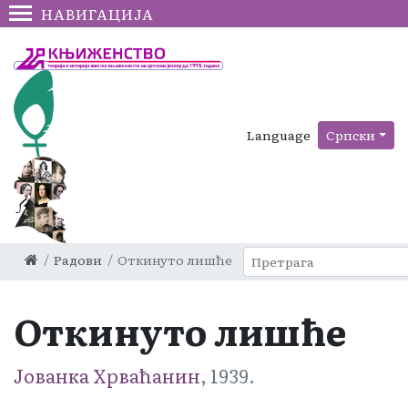
НАВИГАЦИЈА
Language
Српски
Радови
Откинуто лишће
Откинуто лишће
Јованка Хрваћанин
, 1939.