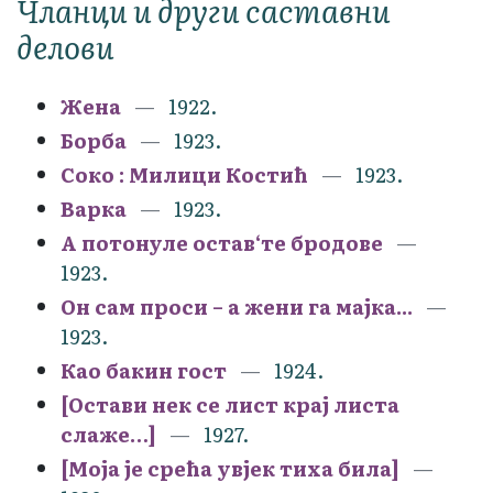
Чланци и други саставни
делови
Жена
1922.
Борба
1923.
Соко : Милици Костић
1923.
Варка
1923.
А потонуле остав‘те бродове
1923.
Он сам проси – а жени га мајка...
1923.
Као бакин гост
1924.
[Остави нек се лист крај листа
слаже…]
1927.
[Моја је срећа увјек тиха била]