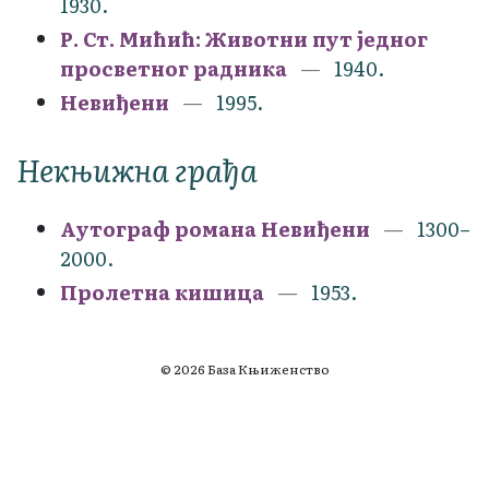
1930.
Р. Ст. Мићић: Животни пут једног
просветног радника
1940.
Невиђени
1995.
Некњижна грађа
Аутограф романа Невиђени
1300–
2000.
Пролетна кишица
1953.
© 2026 База Књиженство