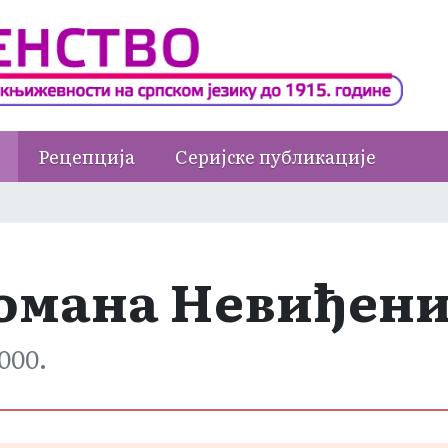
Рецепција
Серијске публикације
омана Невиђен
2000.