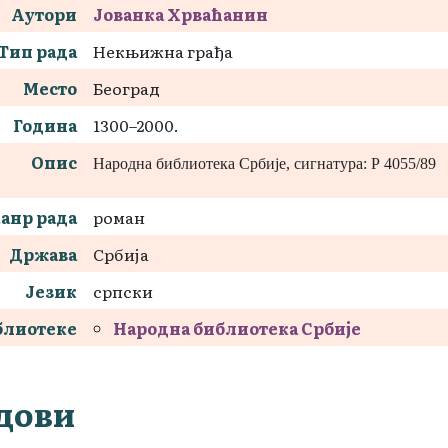
Аутори
Јованка Хрваћанин
Тип рада
Некњижна грађа
Место
Београд
Година
1300–2000.
Опис
Народна библиотека Србије, сигнатура: Р 4055/89
анр рада
роман
Држава
Србија
Језик
српски
блиотеке
Народна библиотека Србије
дови