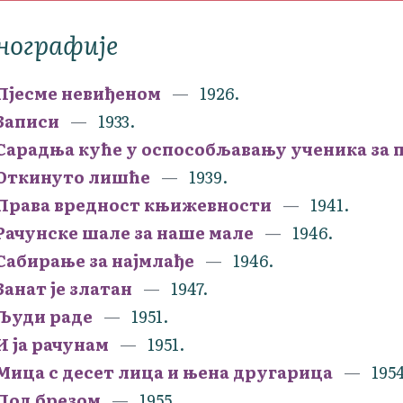
нографије
Пјесме невиђеном
1926.
Записи
1933.
Сарадња куће у оспособљавању ученика за 
Откинуто лишће
1939.
Права вредност књижевности
1941.
Рачунске шале за наше мале
1946.
Сабирање за најмлађе
1946.
Занат је златан
1947.
Људи раде
1951.
И ја рачунам
1951.
Мица с десет лица и њена другарица
195
Под брезом
1955.