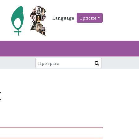
Language
Српски
и