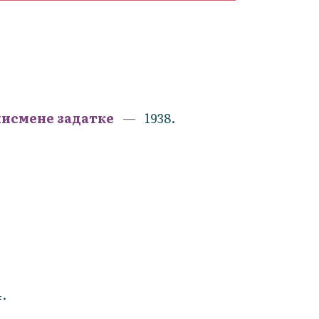
писмене задатке
1938.
4.