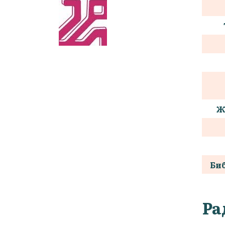
Ж
Би
Ра