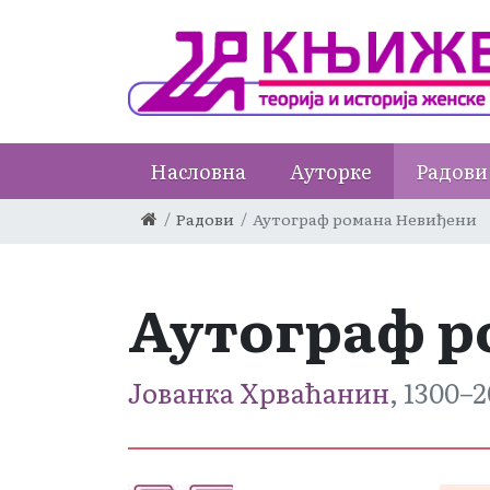
Насловна
Ауторке
Радови
Радови
Аутограф романа Невиђени
Аутограф р
Јованка Хрваћанин
, 1300–