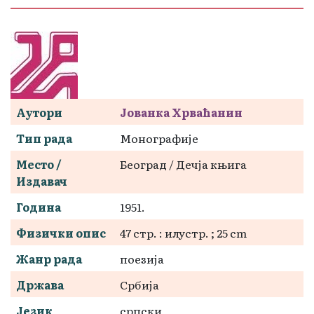
Аутори
Јованка Хрваћанин
Тип рада
Монографије
Место /
Београд / Дечја књига
Издавач
Година
1951.
Физички опис
47 стр. : илустр. ; 25 cm
Жанр рада
поезија
Држава
Србија
Језик
српски