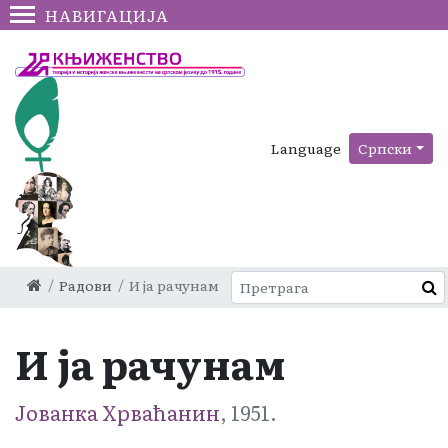
НАВИГАЦИЈА
Language
Српски
Радови
И ја рачунам
И ја рачунам
Јованка Хрваћанин
, 1951.