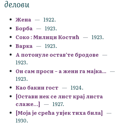
делови
Жена
1922.
Борба
1923.
Соко : Милици Костић
1923.
Варка
1923.
А потонуле остав‘те бродове
1923.
Он сам проси – а жени га мајка...
1923.
Као бакин гост
1924.
[Остави нек се лист крај листа
слаже…]
1927.
[Моја је срећа увјек тиха била]
1930.