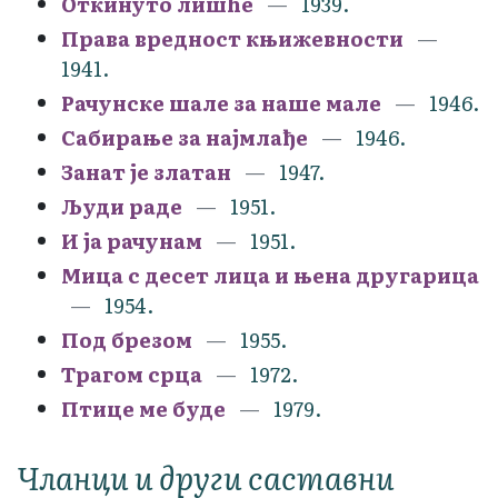
Откинуто лишће
1939.
Права вредност књижевности
1941.
Рачунске шале за наше мале
1946.
Сабирање за најмлађе
1946.
Занат је златан
1947.
Људи раде
1951.
И ја рачунам
1951.
Мица с десет лица и њена другарица
1954.
Под брезом
1955.
Трагом срца
1972.
Птице ме буде
1979.
Чланци и други саставни