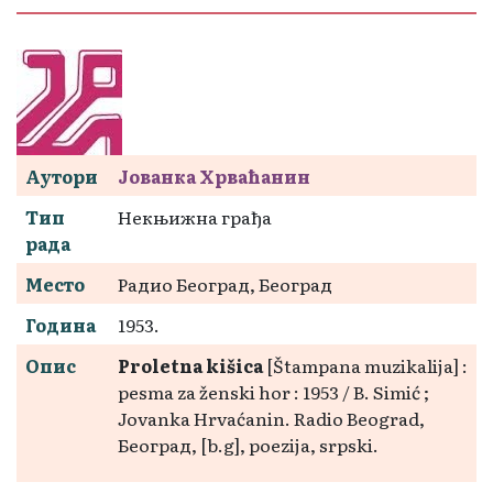
Аутори
Јованка Хрваћанин
Тип
Некњижна грађа
рада
Место
Радио Београд, Београд
Година
1953.
Опис
Proletna kišica
[Štampana muzikalija] :
pesma za ženski hor : 1953 / B. Simić ;
Jovanka Hrvaćanin. Radio Beograd,
Београд, [b.g], poezija, srpski.