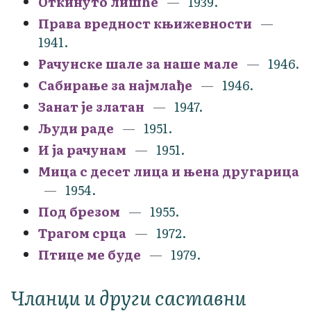
Откинуто лишће
1939.
Права вредност књижевности
1941.
Рачунске шале за наше мале
1946.
Сабирање за најмлађе
1946.
Занат је златан
1947.
Људи раде
1951.
И ја рачунам
1951.
Мица с десет лица и њена другарица
1954.
Под брезом
1955.
Трагом срца
1972.
Птице ме буде
1979.
Чланци и други саставни