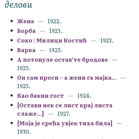
делови
Жена
1922.
Борба
1923.
Соко : Милици Костић
1923.
Варка
1923.
А потонуле остав‘те бродове
1923.
Он сам проси – а жени га мајка...
1923.
Као бакин гост
1924.
[Остави нек се лист крај листа
слаже…]
1927.
[Моја је срећа увјек тиха била]
1930.