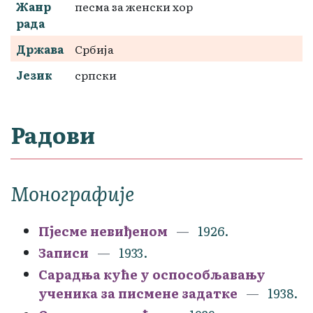
Жанр
песма за женски хор
рада
Држава
Србија
Језик
српски
Радови
Монографије
Пјесме невиђеном
1926.
Записи
1933.
Сарадња куће у оспособљавању
ученика за писмене задатке
1938.