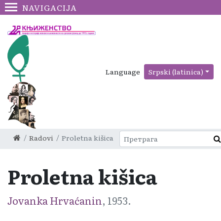
NAVIGACIJA
Language
Srpski (latinica)
Radovi
Proletna kišica
Proletna kišica
Jovanka Hrvaćanin
, 1953.