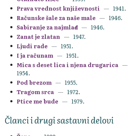
Prava vrednost književnosti
1941.
Računske šale za naše male
1946.
Sabiranje za najmlađe
1946.
Zanat je zlatan
1947.
Ljudi rade
1951.
I ja računam
1951.
Mica s deset lica i njena drugarica
1954.
Pod brezom
1955.
Tragom srca
1972.
Ptice me bude
1979.
Članci i drugi sastavni delovi