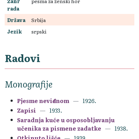
Žanr
pesma za ženski hor
rada
Država
Srbija
Jezik
srpski
Radovi
Monografije
Pjesme neviđenom
1926.
Zapisi
1933.
Saradnja kuće u osposobljavanju
učenika za pismene zadatke
1938.
Otkinuto lišće
1939.