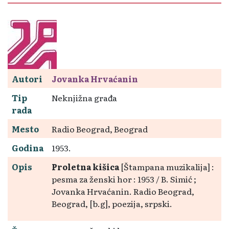
Autori
Jovanka Hrvaćanin
Tip
Neknjižna građa
rada
Mesto
Radio Beograd, Beograd
Godina
1953.
Opis
Proletna kišica
[Štampana muzikalija] :
pesma za ženski hor : 1953 / B. Simić ;
Jovanka Hrvaćanin. Radio Beograd,
Beograd, [b.g], poezija, srpski.