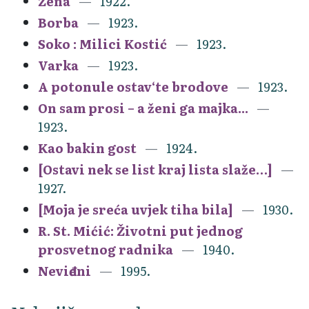
Žena
1922.
Borba
1923.
Soko : Milici Kostić
1923.
Varka
1923.
A potonule ostav‘te brodove
1923.
On sam prosi – a ženi ga majka...
1923.
Kao bakin gost
1924.
[Ostavi nek se list kraj lista slaže…]
1927.
[Moja je sreća uvjek tiha bila]
1930.
R. St. Mićić: Životni put jednog
prosvetnog radnika
1940.
Neviđeni
1995.