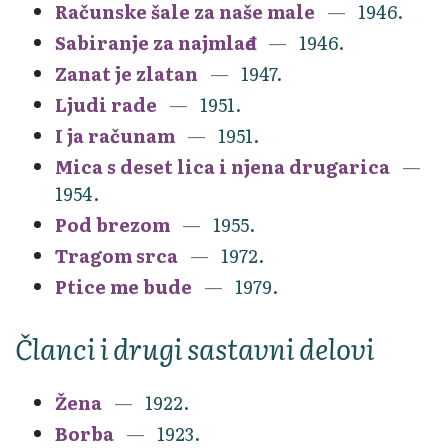
Računske šale za naše male
1946.
Sabiranje za najmlađe
1946.
Zanat je zlatan
1947.
Ljudi rade
1951.
I ja računam
1951.
Mica s deset lica i njena drugarica
1954.
Pod brezom
1955.
Tragom srca
1972.
Ptice me bude
1979.
Članci i drugi sastavni delovi
Žena
1922.
Borba
1923.