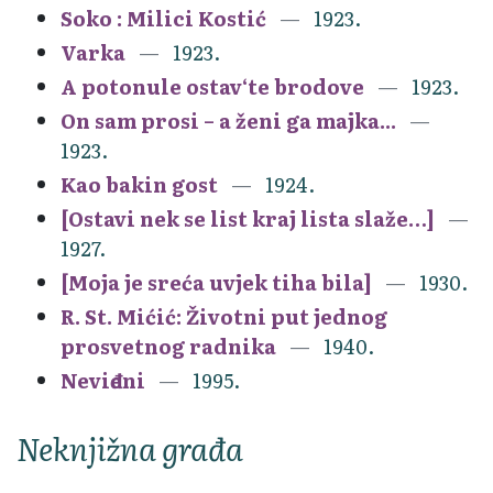
Soko : Milici Kostić
1923.
Varka
1923.
A potonule ostav‘te brodove
1923.
On sam prosi – a ženi ga majka...
1923.
Kao bakin gost
1924.
[Ostavi nek se list kraj lista slaže…]
1927.
[Moja je sreća uvjek tiha bila]
1930.
R. St. Mićić: Životni put jednog
prosvetnog radnika
1940.
Neviđeni
1995.
Neknjižna građa