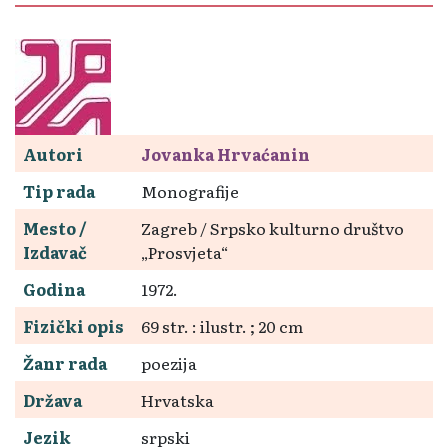
Autori
Jovanka Hrvaćanin
Tip rada
Monografije
Mesto /
Zagreb / Srpsko kulturno društvo
Izdavač
„Prosvjeta“
Godina
1972.
Fizički opis
69 str. : ilustr. ; 20 cm
Žanr rada
poezija
Država
Hrvatska
Jezik
srpski