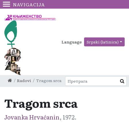
NAVIGACIJA
Language
Srpski (latinica)
Radovi
Tragom srca
Tragom srca
Jovanka Hrvaćanin
, 1972.