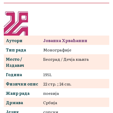
Аутори
Јованка Хрваћанин
Тип рада
Монографије
Место /
Београд / Дечја књига
Издавач
Година
1951.
Физички опис
22 стр. ; 24 cm.
Жанр рада
поезија
Држава
Србија
Језик
српски