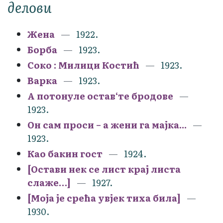
делови
Жена
1922.
Борба
1923.
Соко : Милици Костић
1923.
Варка
1923.
А потонуле остав‘те бродове
1923.
Он сам проси – а жени га мајка...
1923.
Као бакин гост
1924.
[Остави нек се лист крај листа
слаже…]
1927.
[Моја је срећа увјек тиха била]
1930.