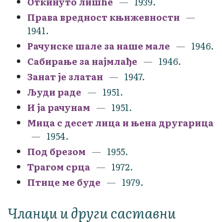
Откинуто лишће
1939.
Права вредност књижевности
1941.
Рачунске шале за наше мале
1946.
Сабирање за најмлађе
1946.
Занат је златан
1947.
Људи раде
1951.
И ја рачунам
1951.
Мица с десет лица и њена другарица
1954.
Под брезом
1955.
Трагом срца
1972.
Птице ме буде
1979.
Чланци и други саставни