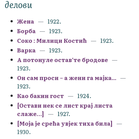
делови
Жена
1922.
Борба
1923.
Соко : Милици Костић
1923.
Варка
1923.
А потонуле остав‘те бродове
1923.
Он сам проси – а жени га мајка...
1923.
Као бакин гост
1924.
[Остави нек се лист крај листа
слаже…]
1927.
[Моја је срећа увјек тиха била]
1930.