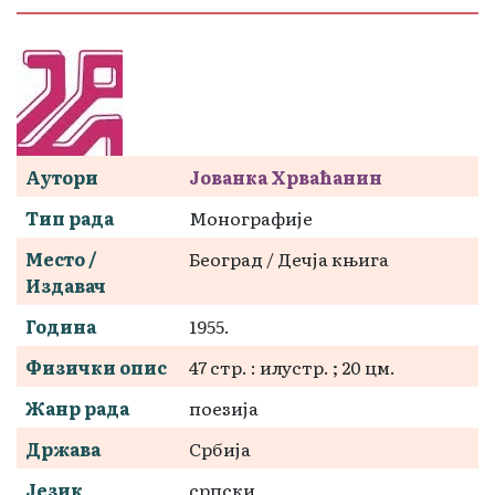
Аутори
Јованка Хрваћанин
Тип рада
Монографије
Место /
Београд / Дечја књига
Издавач
Година
1955.
Физички опис
47 стр. : илустр. ; 20 цм.
Жанр рада
поезија
Држава
Србија
Језик
српски