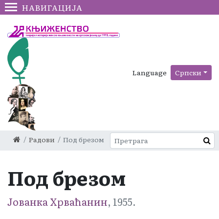
НАВИГАЦИЈА
Language
Српски
Радови
Под брезом
Под брезом
Јованка Хрваћанин
, 1955.