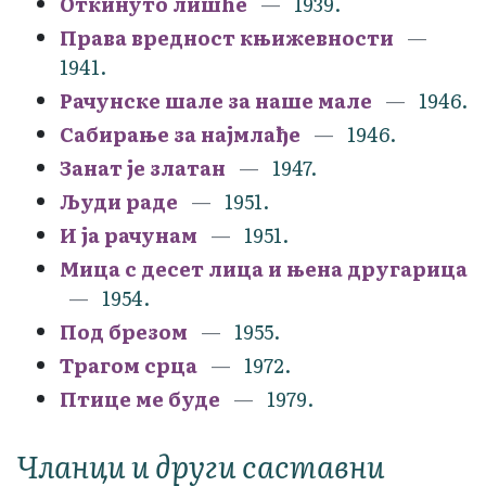
Откинуто лишће
1939.
Права вредност књижевности
1941.
Рачунске шале за наше мале
1946.
Сабирање за најмлађе
1946.
Занат је златан
1947.
Људи раде
1951.
И ја рачунам
1951.
Мица с десет лица и њена другарица
1954.
Под брезом
1955.
Трагом срца
1972.
Птице ме буде
1979.
Чланци и други саставни