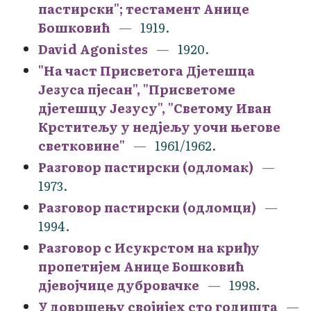
пастирски"; тестамент Анице
Бошковић
1919.
David Agonistes
1920.
"На част Присветога Дјетешца
Језуса пјесан", "Присветоме
дјетешцу Језусу", "Светому Иван
Крститељу у недјељу уочи његове
светковине"
1961/1962.
Разговор пастирски (одломак)
1973.
Разговор пастирски (одломци)
1994.
Разговор с Исукрстом на криђу
пропетијем Анице Бошковић
дјевојчице дубровачке
1998.
У довршењу својијех сто годишта