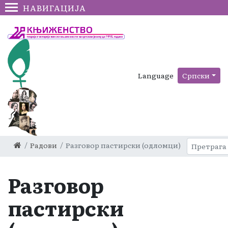
НАВИГАЦИЈА
Language
Српски
Радови
Разговор пастирски (одломци)
Разговор
пастирски