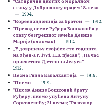
*Сатирични дистих о моралном
стању у Дубровнику крајем 18. века
1904.
*Кореспонденција са братом
1912.
*Превод песме Руђера Бошковића у
славу безгрешног зачећа Девице
Марије (одломак)
1912.
„У довршењу својијех сто годишта
на 3 ђен-а г. 1774. П.Б. пјесан“, „На час
присветога Дјетешца Језуса“
1912.
Песма Гвида Кавалкантија
1919.
*Писмо
1919.
*Писма Анице Бошковић брату
Руђеру; писмо упућено Антуну
Соркочевићу; 21 песма; "Разговор