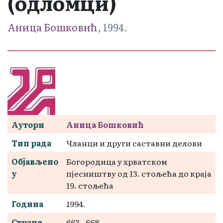
(одломци)
Аница Бошковић
, 1994.
Аутори
Аница Бошковић
Тип рада
Чланци и други саставни делови
Објављено
Богородица у хрватском
у
пјесништву од 13. стољећа до краја
19. стољећа
Година
1994.
Стране
663 - 668