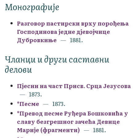
Монографије
Разговор пастирски врху порођења
Господинова једне дјевојчице
Дубровкиње
1881.
Чланци и други саставни
делови
Пјесни на част Присв. Срца Језусова
1873.
*Песме
1873.
*Превод песме Руђера Бошковића у
славу безгрешног зачећа Девице
Марије (фрагменти)
1881.