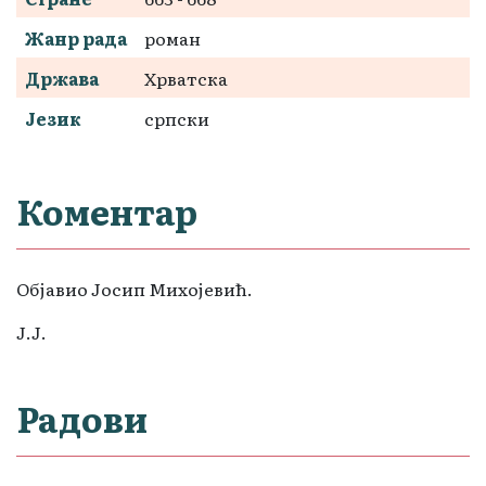
Жанр рада
роман
Држава
Хрватска
Језик
српски
Коментар
Објавио Јосип Михојевић.
Ј.Ј.
Радови