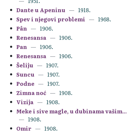
1951.
Dante u Apeninu
1918.
Spev i njegovi problemi
1968.
Pân
1906.
Renesansa
1906.
Pan
1906.
Renesansa
1906.
Šeliju
1907.
Suncu
1907.
Podne
1907.
Zimna noć
1908.
Vizija
1908.
Meke i sive magle, u dubinama vašim...
1908.
Omir
1908.