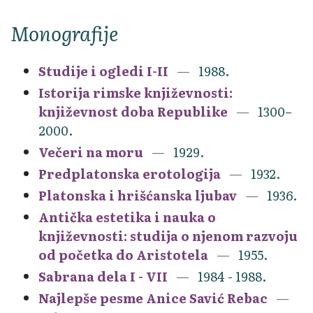
Monografije
Studije i ogledi I-II
1988.
Istorija rimske književnosti:
književnost doba Republike
1300–
2000.
Večeri na moru
1929.
Predplatonska erotologija
1932.
Platonska i hrišćanska ljubav
1936.
Antička estetika i nauka o
književnosti: studija o njenom razvoju
od početka do Aristotela
1955.
Sabrana dela I - VII
1984 - 1988.
Najlepše pesme Anice Savić Rebac