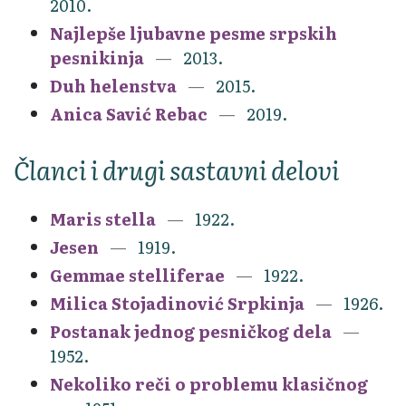
2010.
Najlepše ljubavne pesme srpskih
pesnikinja
2013.
Duh helenstva
2015.
Anica Savić Rebac
2019.
Članci i drugi sastavni delovi
Maris stella
1922.
Jesen
1919.
Gemmae stelliferae
1922.
Milica Stojadinović Srpkinja
1926.
Postanak jednog pesničkog dela
1952.
Nekoliko reči o problemu klasičnog