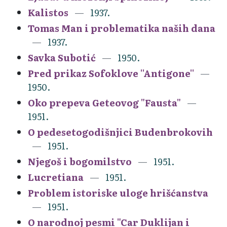
Kalistos
1937.
Tomas Man i problematika naših dana
1937.
Savka Subotić
1950.
Pred prikaz Sofoklove ''Antigone''
1950.
Oko prepeva Geteovog "Fausta"
1951.
O pedesetogodišnjici Budenbrokovih
1951.
Njegoš i bogomilstvo
1951.
Lucretiana
1951.
Problem istoriske uloge hrišćanstva
1951.
O narodnoj pesmi "Car Duklijan i