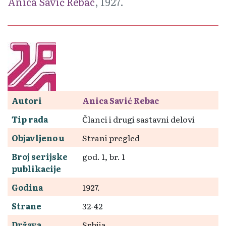
Anica Savić Rebac
, 1927.
Autori
Anica Savić Rebac
Tip rada
Članci i drugi sastavni delovi
Objavljeno u
Strani pregled
Broj serijske
god. 1, br. 1
publikacije
Godina
1927.
Strane
32-42
Država
Srbija