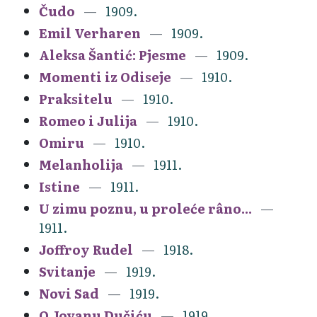
Čudo
1909.
Emil Verharen
1909.
Aleksa Šantić: Pjesme
1909.
Momenti iz Odiseje
1910.
Praksitelu
1910.
Romeo i Julija
1910.
Omiru
1910.
Melanholija
1911.
Istine
1911.
U zimu poznu, u proleće râno...
1911.
Joffroy Rudel
1918.
Svitanje
1919.
Novi Sad
1919.
O Jovanu Dučiću
1919.