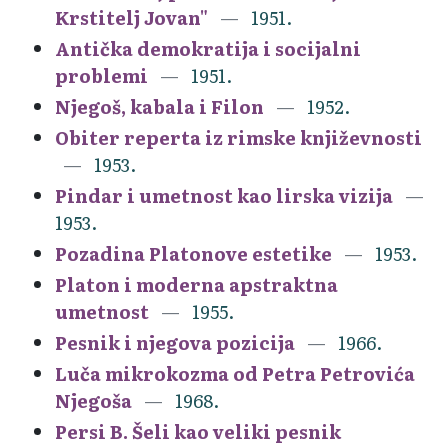
Krstitelj Jovan"
1951.
Antička demokratija i socijalni
problemi
1951.
Njegoš, kabala i Filon
1952.
Obiter reperta iz rimske književnosti
1953.
Pindar i umetnost kao lirska vizija
1953.
Pozadina Platonove estetike
1953.
Platon i moderna apstraktna
umetnost
1955.
Pesnik i njegova pozicija
1966.
Luča mikrokozma od Petra Petrovića
Njegoša
1968.
Persi B. Šeli kao veliki pesnik