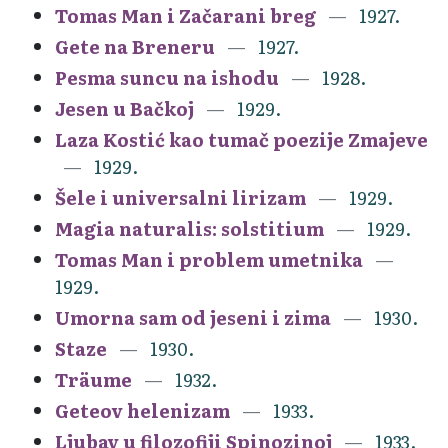
Tomas Man i Začarani breg
1927.
Gete na Breneru
1927.
Pesma suncu na ishodu
1928.
Jesen u Bačkoj
1929.
Laza Kostić kao tumač poezije Zmajeve
1929.
Šele i universalni lirizam
1929.
Magia naturalis: solstitium
1929.
Tomas Man i problem umetnika
1929.
Umorna sam od jeseni i zima
1930.
Staze
1930.
Träume
1932.
Geteov helenizam
1933.
Ljubav u filozofiji Spinozinoj
1933.