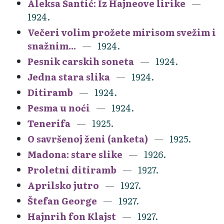
Aleksa Šantić: Iz Hajneove lirike
1924.
Večeri volim prožete mirisom svežim i
snažnim...
1924.
Pesnik carskih soneta
1924.
Jedna stara slika
1924.
Ditiramb
1924.
Pesma u noći
1924.
Tenerifa
1925.
O savršenoj ženi (anketa)
1925.
Madona: stare slike
1926.
Proletni ditiramb
1927.
Aprilsko jutro
1927.
Štefan George
1927.
Hajnrih fon Klajst
1927.