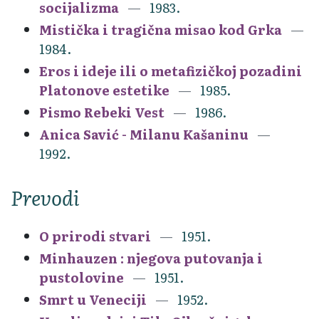
socijalizma
1983.
Mistička i tragična misao kod Grka
1984.
Eros i ideje ili o metafizičkoj pozadini
Platonove estetike
1985.
Pismo Rebeki Vest
1986.
Anica Savić - Milanu Kašaninu
1992.
Prevodi
O prirodi stvari
1951.
Minhauzen : njegova putovanja i
pustolovine
1951.
Smrt u Veneciji
1952.