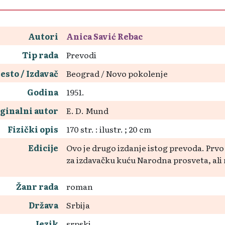
Autori
Anica Savić Rebac
Tip rada
Prevodi
esto / Izdavač
Beograd / Novo pokolenje
Godina
1951.
ginalni autor
E. D. Mund
Fizički opis
170 str. : ilustr. ; 20 cm
Edicije
Ovo je drugo izdanje istog prevoda. Prvo 
za izdavačku kuću Narodna prosveta, ali 
Žanr rada
roman
Država
Srbija
Jezik
srpski