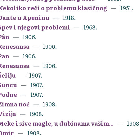
Nekoliko reči o problemu klasičnog
1951.
Dante u Apeninu
1918.
Spev i njegovi problemi
1968.
Pân
1906.
Renesansa
1906.
Pan
1906.
Renesansa
1906.
Šeliju
1907.
Suncu
1907.
Podne
1907.
Zimna noć
1908.
Vizija
1908.
Meke i sive magle, u dubinama vašim...
1908
Omir
1908.