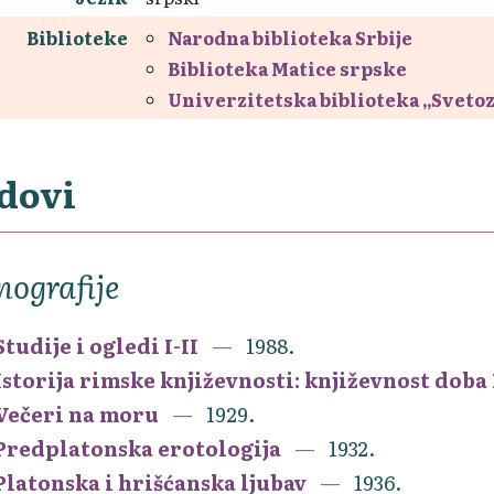
Biblioteke
Narodna biblioteka Srbije
Biblioteka Matice srpske
Univerzitetska biblioteka „Sveto
dovi
ografije
Studije i ogledi I-II
1988.
Istorija rimske književnosti: književnost dob
Večeri na moru
1929.
Predplatonska erotologija
1932.
Platonska i hrišćanska ljubav
1936.