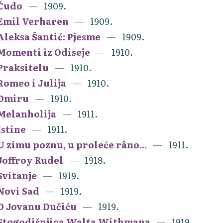
Čudo
1909.
Emil Verharen
1909.
Aleksa Šantić: Pjesme
1909.
Momenti iz Odiseje
1910.
Praksitelu
1910.
Romeo i Julija
1910.
Omiru
1910.
Melanholija
1911.
Istine
1911.
U zimu poznu, u proleće râno...
1911.
Joffroy Rudel
1918.
Svitanje
1919.
Novi Sad
1919.
O Jovanu Dučiću
1919.
Stogodišnjica Walta Withmana
1919.