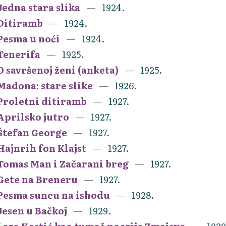
Jedna stara slika
1924.
Ditiramb
1924.
Pesma u noći
1924.
Tenerifa
1925.
O savršenoj ženi (anketa)
1925.
Madona: stare slike
1926.
Proletni ditiramb
1927.
Aprilsko jutro
1927.
Štefan George
1927.
Hajnrih fon Klajst
1927.
Tomas Man i Začarani breg
1927.
Gete na Breneru
1927.
Pesma suncu na ishodu
1928.
Jesen u Bačkoj
1929.