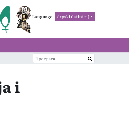
Language
Srpski (latinica)
a i