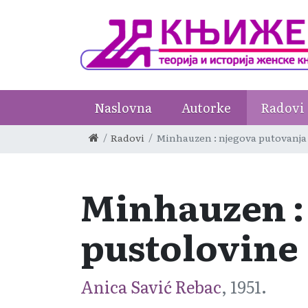
Naslovna
Autorke
Radovi
Radovi
Minhauzen : njegova putovanja 
Minhauzen : 
pustolovine
Anica Savić Rebac
, 1951.