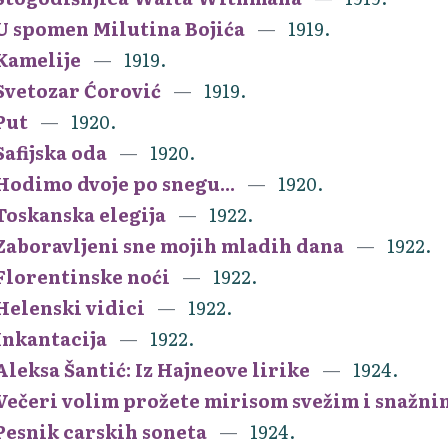
U spomen Milutina Bojića
1919.
Kamelije
1919.
Svetozar Ćorović
1919.
Put
1920.
Safijska oda
1920.
Hodimo dvoje po snegu...
1920.
Toskanska elegija
1922.
Zaboravljeni sne mojih mladih dana
1922.
Florentinske noći
1922.
Helenski vidici
1922.
Inkantacija
1922.
Aleksa Šantić: Iz Hajneove lirike
1924.
Večeri volim prožete mirisom svežim i snažnim
Pesnik carskih soneta
1924.