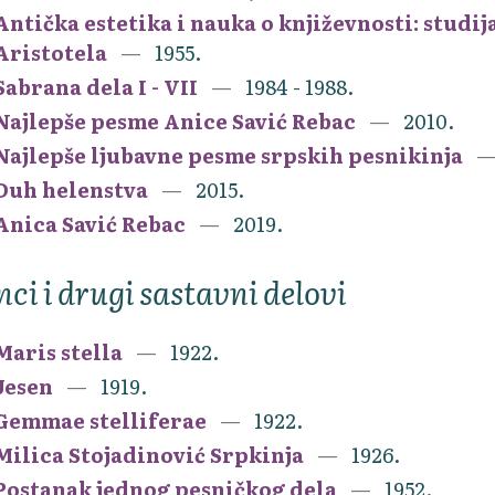
Antička estetika i nauka o književnosti: studi
Aristotela
1955.
Sabrana dela I - VII
1984 - 1988.
Najlepše pesme Anice Savić Rebac
2010.
Najlepše ljubavne pesme srpskih pesnikinja
Duh helenstva
2015.
Anica Savić Rebac
2019.
nci i drugi sastavni delovi
Maris stella
1922.
Jesen
1919.
Gemmae stelliferae
1922.
Milica Stojadinović Srpkinja
1926.
Postanak jednog pesničkog dela
1952.