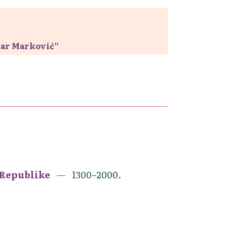
zar Marković“
a Republike
1300–2000.