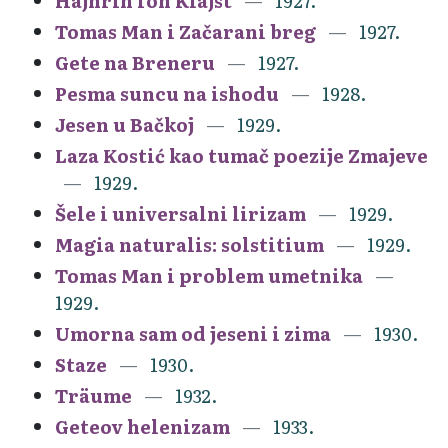
Hajnrih fon Klajst
1927.
Tomas Man i Začarani breg
1927.
Gete na Breneru
1927.
Pesma suncu na ishodu
1928.
Jesen u Bačkoj
1929.
Laza Kostić kao tumač poezije Zmajeve
1929.
Šele i universalni lirizam
1929.
Magia naturalis: solstitium
1929.
Tomas Man i problem umetnika
1929.
Umorna sam od jeseni i zima
1930.
Staze
1930.
Träume
1932.
Geteov helenizam
1933.