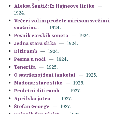
Aleksa Šantić: Iz Hajneove lirike
1924.
Večeri volim prožete mirisom svežim i
snažnim...
1924.
Pesnik carskih soneta
1924.
Jedna stara slika
1924.
Ditiramb
1924.
Pesma u noći
1924.
Tenerifa
1925.
O savršenoj ženi (anketa)
1925.
Madona: stare slike
1926.
Proletni ditiramb
1927.
Aprilsko jutro
1927.
Štefan George
1927.