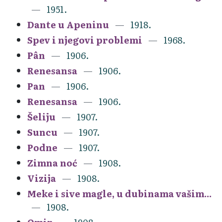
1951.
Dante u Apeninu
1918.
Spev i njegovi problemi
1968.
Pân
1906.
Renesansa
1906.
Pan
1906.
Renesansa
1906.
Šeliju
1907.
Suncu
1907.
Podne
1907.
Zimna noć
1908.
Vizija
1908.
Meke i sive magle, u dubinama vašim...
1908.