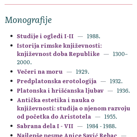
Monografije
Studije i ogledi I-II
1988.
Istorija rimske književnosti:
književnost doba Republike
1300–
2000.
Večeri na moru
1929.
Predplatonska erotologija
1932.
Platonska i hrišćanska ljubav
1936.
Antička estetika i nauka o
književnosti: studija o njenom razvoju
od početka do Aristotela
1955.
Sabrana dela I - VII
1984 - 1988.
Najlepše pesme Anice Savić Rebac