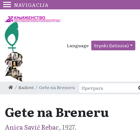
NAVIGACIJA
Language
Srpski (latinica)
Radovi
Gete na Breneru
Gete na Breneru
Anica Savić Rebac
, 1927.