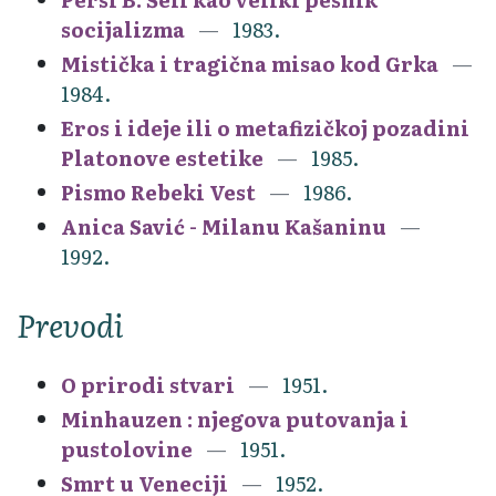
socijalizma
1983.
Mistička i tragična misao kod Grka
1984.
Eros i ideje ili o metafizičkoj pozadini
Platonove estetike
1985.
Pismo Rebeki Vest
1986.
Anica Savić - Milanu Kašaninu
1992.
Prevodi
O prirodi stvari
1951.
Minhauzen : njegova putovanja i
pustolovine
1951.
Smrt u Veneciji
1952.