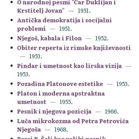
O narodnoj pesmi "Car Duklijan i
Krstitelj Jovan"
1951.
Antička demokratija i socijalni
problemi
1951.
Njegoš, kabala i Filon
1952.
Obiter reperta iz rimske književnosti
1953.
Pindar i umetnost kao lirska vizija
1953.
Pozadina Platonove estetike
1953.
Platon i moderna apstraktna
umetnost
1955.
Pesnik i njegova pozicija
1966.
Luča mikrokozma od Petra Petrovića
Njegoša
1968.
Persi B. Šeli kao veliki pesnik