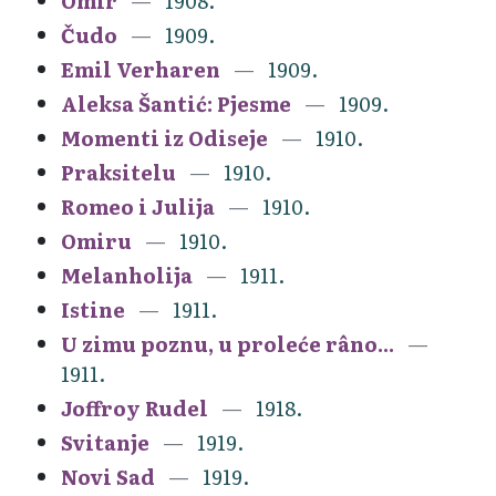
Omir
1908.
Čudo
1909.
Emil Verharen
1909.
Aleksa Šantić: Pjesme
1909.
Momenti iz Odiseje
1910.
Praksitelu
1910.
Romeo i Julija
1910.
Omiru
1910.
Melanholija
1911.
Istine
1911.
U zimu poznu, u proleće râno...
1911.
Joffroy Rudel
1918.
Svitanje
1919.
Novi Sad
1919.