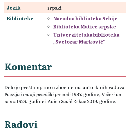
Jezik
srpski
Biblioteke
Narodna biblioteka Srbije
Biblioteka Matice srpske
Univerzitetska biblioteka
„Svetozar Marković“
Komentar
Delo je preštampano u zbornicima autorkinih radova
Poezija i manji pesnički prevodi
1987. godine,
Večeri na
moru
1929. godine i
Anica Savić Rebac
2019. godine.
Radovi