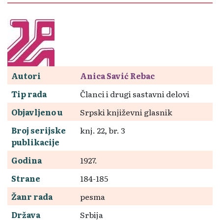
Autori
Anica Savić Rebac
Tip rada
Članci i drugi sastavni delovi
Objavljeno u
Srpski književni glasnik
Broj serijske
knj. 22, br. 3
publikacije
Godina
1927.
Strane
184-185
Žanr rada
pesma
Država
Srbija