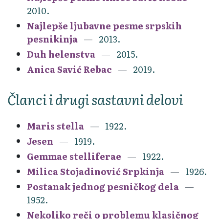
2010.
Najlepše ljubavne pesme srpskih
pesnikinja
2013.
Duh helenstva
2015.
Anica Savić Rebac
2019.
Članci i drugi sastavni delovi
Maris stella
1922.
Jesen
1919.
Gemmae stelliferae
1922.
Milica Stojadinović Srpkinja
1926.
Postanak jednog pesničkog dela
1952.
Nekoliko reči o problemu klasičnog