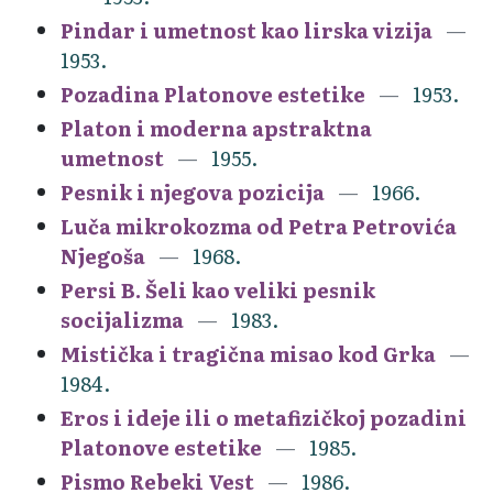
Pindar i umetnost kao lirska vizija
1953.
Pozadina Platonove estetike
1953.
Platon i moderna apstraktna
umetnost
1955.
Pesnik i njegova pozicija
1966.
Luča mikrokozma od Petra Petrovića
Njegoša
1968.
Persi B. Šeli kao veliki pesnik
socijalizma
1983.
Mistička i tragična misao kod Grka
1984.
Eros i ideje ili o metafizičkoj pozadini
Platonove estetike
1985.
Pismo Rebeki Vest
1986.