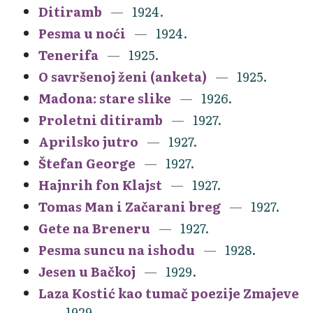
Ditiramb
1924.
Pesma u noći
1924.
Tenerifa
1925.
O savršenoj ženi (anketa)
1925.
Madona: stare slike
1926.
Proletni ditiramb
1927.
Aprilsko jutro
1927.
Štefan George
1927.
Hajnrih fon Klajst
1927.
Tomas Man i Začarani breg
1927.
Gete na Breneru
1927.
Pesma suncu na ishodu
1928.
Jesen u Bačkoj
1929.
Laza Kostić kao tumač poezije Zmajeve
1929.