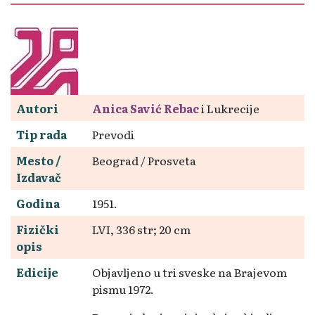
Autori
Anica Savić Rebac
i Lukrecije
Tip rada
Prevodi
Mesto /
Beograd / Prosveta
Izdavač
Godina
1951.
Fizički
LVI, 336 str; 20 cm
opis
Edicije
Objavljeno u tri sveske na Brajevom
pismu 1972.