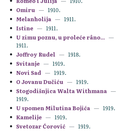
Romeo i Julija
1910.
Omiru
1910.
Melanholija
1911.
Istine
1911.
U zimu poznu, u proleće râno...
1911.
Joffroy Rudel
1918.
Svitanje
1919.
Novi Sad
1919.
O Jovanu Dučiću
1919.
Stogodišnjica Walta Withmana
1919.
U spomen Milutina Bojića
1919.
Kamelije
1919.
Svetozar Ćorović
1919.