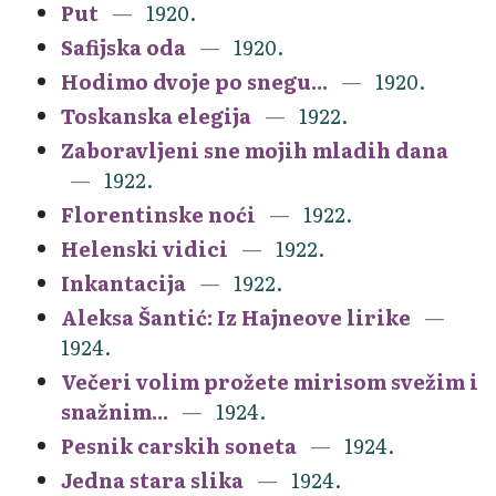
Put
1920.
Safijska oda
1920.
Hodimo dvoje po snegu...
1920.
Toskanska elegija
1922.
Zaboravljeni sne mojih mladih dana
1922.
Florentinske noći
1922.
Helenski vidici
1922.
Inkantacija
1922.
Aleksa Šantić: Iz Hajneove lirike
1924.
Večeri volim prožete mirisom svežim i
snažnim...
1924.
Pesnik carskih soneta
1924.
Jedna stara slika
1924.