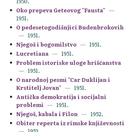
1950.
Oko prepeva Geteovog "Fausta"
1951.
O pedesetogodišnjici Budenbrokovih
1951.
Njegoš i bogomilstvo
1951.
Lucretiana
1951.
Problem istoriske uloge hrišćanstva
1951.
O narodnoj pesmi "Car Duklijan i
Krstitelj Jovan"
1951.
Antička demokratija i socijalni
problemi
1951.
Njegoš, kabala i Filon
1952.
Obiter reperta iz rimske književnosti
1953.