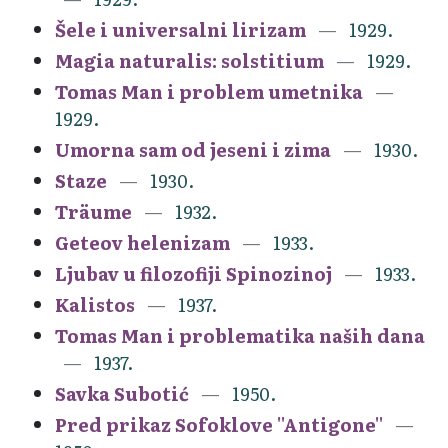
Šele i universalni lirizam
1929.
Magia naturalis: solstitium
1929.
Tomas Man i problem umetnika
1929.
Umorna sam od jeseni i zima
1930.
Staze
1930.
Träume
1932.
Geteov helenizam
1933.
Ljubav u filozofiji Spinozinoj
1933.
Kalistos
1937.
Tomas Man i problematika naših dana
1937.
Savka Subotić
1950.
Pred prikaz Sofoklove ''Antigone''