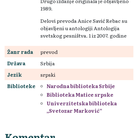
Drugo izdanje originala je objavljeno
1989.
Delovi prevoda Anice Savić Rebac su
objavljeni u antologiji Antologija
svetskog pesništva. 1 iz 2007. godine
Žanr rada
prevod
Država
Srbija
Jezik
srpski
Biblioteke
Narodna biblioteka Srbije
Biblioteka Matice srpske
Univerzitetska biblioteka
„Svetozar Marković“
Komentar