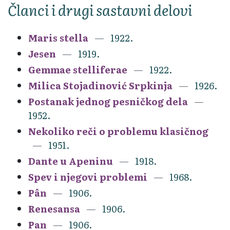
Članci i drugi sastavni delovi
Maris stella
1922.
Jesen
1919.
Gemmae stelliferae
1922.
Milica Stojadinović Srpkinja
1926.
Postanak jednog pesničkog dela
1952.
Nekoliko reči o problemu klasičnog
1951.
Dante u Apeninu
1918.
Spev i njegovi problemi
1968.
Pân
1906.
Renesansa
1906.
Pan
1906.