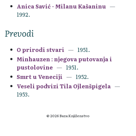
Anica Savić - Milanu Kašaninu
1992.
Prevodi
O prirodi stvari
1951.
Minhauzen : njegova putovanja i
pustolovine
1951.
Smrt u Veneciji
1952.
Veseli podvizi Tila Ojlenšpigela
1953.
© 2026 Baza Knjiženstvo