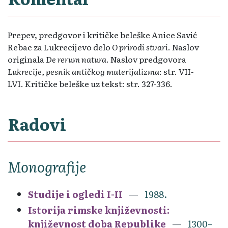
Prepev, predgovor i kritičke beleške Anice Savić
Rebac za Lukrecijevo delo
O prirodi stvari
. Naslov
originala
De rerum natura
. Naslov predgovora
Lukrecije, pesnik antičkog materijalizma
: str. VII-
LVI. Kritičke beleške uz tekst: str. 327-336.
Radovi
Monografije
Studije i ogledi I-II
1988.
Istorija rimske književnosti:
književnost doba Republike
1300–