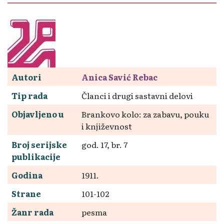
Autori
Anica Savić Rebac
Tip rada
Članci i drugi sastavni delovi
Objavljeno u
Brankovo kolo: za zabavu, pouku
i književnost
Broj serijske
god. 17, br. 7
publikacije
Godina
1911.
Strane
101-102
Žanr rada
pesma