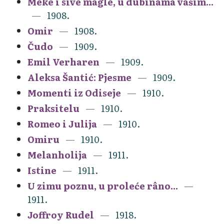
Meke i sive magle, u dubinama vašim...
1908.
Omir
1908.
Čudo
1909.
Emil Verharen
1909.
Aleksa Šantić: Pjesme
1909.
Momenti iz Odiseje
1910.
Praksitelu
1910.
Romeo i Julija
1910.
Omiru
1910.
Melanholija
1911.
Istine
1911.
U zimu poznu, u proleće râno...
1911.
Joffroy Rudel
1918.