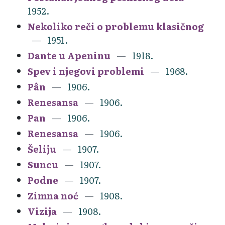
1952.
Nekoliko reči o problemu klasičnog
1951.
Dante u Apeninu
1918.
Spev i njegovi problemi
1968.
Pân
1906.
Renesansa
1906.
Pan
1906.
Renesansa
1906.
Šeliju
1907.
Suncu
1907.
Podne
1907.
Zimna noć
1908.
Vizija
1908.