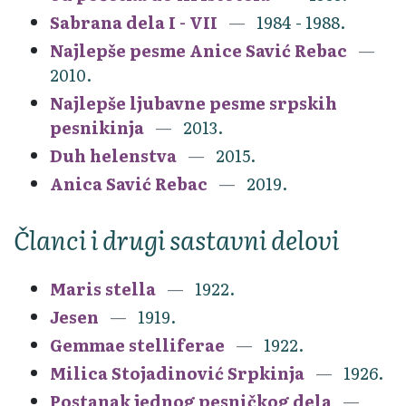
Sabrana dela I - VII
1984 - 1988.
Najlepše pesme Anice Savić Rebac
2010.
Najlepše ljubavne pesme srpskih
pesnikinja
2013.
Duh helenstva
2015.
Anica Savić Rebac
2019.
Članci i drugi sastavni delovi
Maris stella
1922.
Jesen
1919.
Gemmae stelliferae
1922.
Milica Stojadinović Srpkinja
1926.
Postanak jednog pesničkog dela