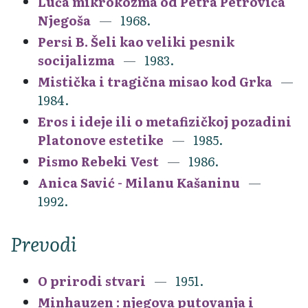
Luča mikrokozma od Petra Petrovića
Njegoša
1968.
Persi B. Šeli kao veliki pesnik
socijalizma
1983.
Mistička i tragična misao kod Grka
1984.
Eros i ideje ili o metafizičkoj pozadini
Platonove estetike
1985.
Pismo Rebeki Vest
1986.
Anica Savić - Milanu Kašaninu
1992.
Prevodi
O prirodi stvari
1951.
Minhauzen : njegova putovanja i