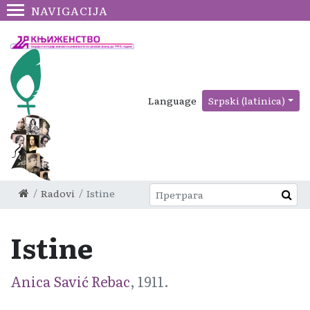
NAVIGACIJA
Language
Srpski (latinica)
Radovi
Istine
Istine
Anica Savić Rebac
, 1911.