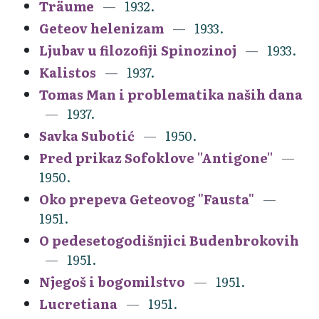
Träume
1932.
Geteov helenizam
1933.
Ljubav u filozofiji Spinozinoj
1933.
Kalistos
1937.
Tomas Man i problematika naših dana
1937.
Savka Subotić
1950.
Pred prikaz Sofoklove ''Antigone''
1950.
Oko prepeva Geteovog "Fausta"
1951.
O pedesetogodišnjici Budenbrokovih
1951.
Njegoš i bogomilstvo
1951.
Lucretiana
1951.