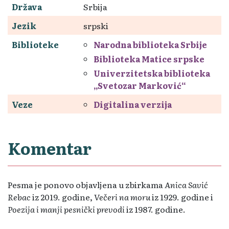
Država
Srbija
Jezik
srpski
Biblioteke
Narodna biblioteka Srbije
Biblioteka Matice srpske
Univerzitetska biblioteka
„Svetozar Marković“
Veze
Digitalina verzija
Komentar
Pesma je ponovo objavljena u zbirkama
Anica Savić
Rebac
iz 2019. godine,
Večeri na moru
iz 1929. godine i
Poezija i manji pesnički prevodi
iz 1987. godine.