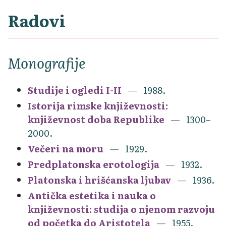
Radovi
Monografije
Studije i ogledi I-II
1988.
Istorija rimske književnosti:
književnost doba Republike
1300–
2000.
Večeri na moru
1929.
Predplatonska erotologija
1932.
Platonska i hrišćanska ljubav
1936.
Antička estetika i nauka o
književnosti: studija o njenom razvoju
od početka do Aristotela
1955.