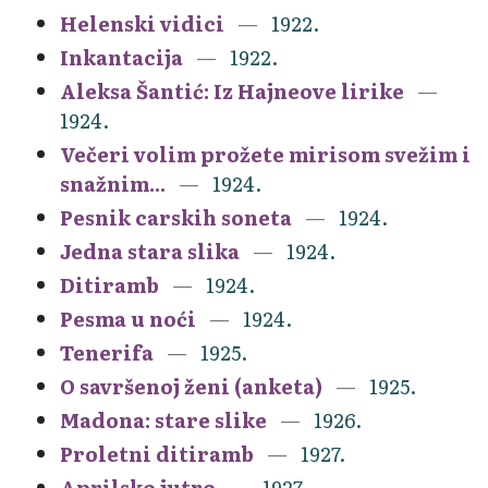
Helenski vidici
1922.
Inkantacija
1922.
Aleksa Šantić: Iz Hajneove lirike
1924.
Večeri volim prožete mirisom svežim i
snažnim...
1924.
Pesnik carskih soneta
1924.
Jedna stara slika
1924.
Ditiramb
1924.
Pesma u noći
1924.
Tenerifa
1925.
O savršenoj ženi (anketa)
1925.
Madona: stare slike
1926.
Proletni ditiramb
1927.
Aprilsko jutro
1927.