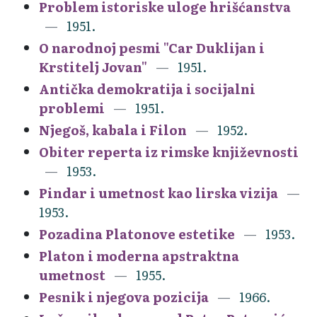
Problem istoriske uloge hrišćanstva
1951.
O narodnoj pesmi "Car Duklijan i
Krstitelj Jovan"
1951.
Antička demokratija i socijalni
problemi
1951.
Njegoš, kabala i Filon
1952.
Obiter reperta iz rimske književnosti
1953.
Pindar i umetnost kao lirska vizija
1953.
Pozadina Platonove estetike
1953.
Platon i moderna apstraktna
umetnost
1955.
Pesnik i njegova pozicija
1966.