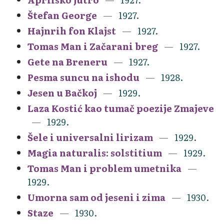
Štefan George
1927.
Hajnrih fon Klajst
1927.
Tomas Man i Začarani breg
1927.
Gete na Breneru
1927.
Pesma suncu na ishodu
1928.
Jesen u Bačkoj
1929.
Laza Kostić kao tumač poezije Zmajeve
1929.
Šele i universalni lirizam
1929.
Magia naturalis: solstitium
1929.
Tomas Man i problem umetnika
1929.
Umorna sam od jeseni i zima
1930.
Staze
1930.