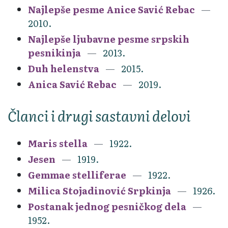
Najlepše pesme Anice Savić Rebac
2010.
Najlepše ljubavne pesme srpskih
pesnikinja
2013.
Duh helenstva
2015.
Anica Savić Rebac
2019.
Članci i drugi sastavni delovi
Maris stella
1922.
Jesen
1919.
Gemmae stelliferae
1922.
Milica Stojadinović Srpkinja
1926.
Postanak jednog pesničkog dela
1952.