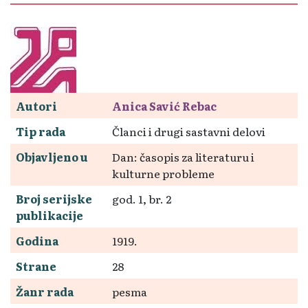
Autori
Anica Savić Rebac
Tip rada
Članci i drugi sastavni delovi
Objavljeno u
Dan: časopis za literaturu i
kulturne probleme
Broj serijske
god. 1, br. 2
publikacije
Godina
1919.
Strane
28
Žanr rada
pesma