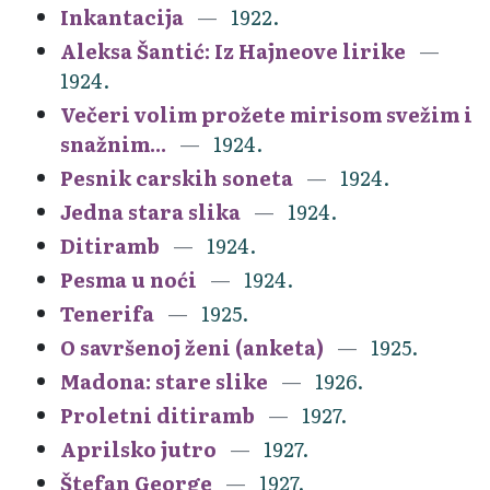
Inkantacija
1922.
Aleksa Šantić: Iz Hajneove lirike
1924.
Večeri volim prožete mirisom svežim i
snažnim...
1924.
Pesnik carskih soneta
1924.
Jedna stara slika
1924.
Ditiramb
1924.
Pesma u noći
1924.
Tenerifa
1925.
O savršenoj ženi (anketa)
1925.
Madona: stare slike
1926.
Proletni ditiramb
1927.
Aprilsko jutro
1927.
Štefan George
1927.