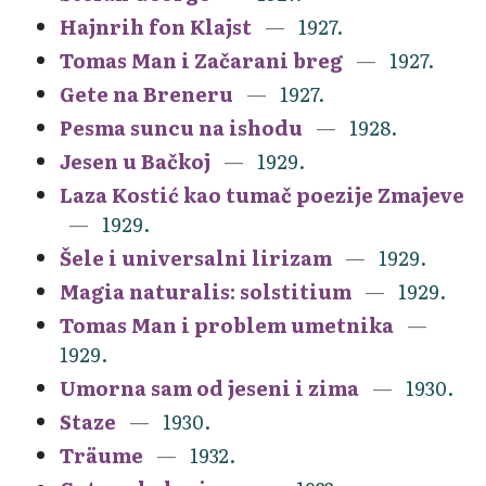
Hajnrih fon Klajst
1927.
Tomas Man i Začarani breg
1927.
Gete na Breneru
1927.
Pesma suncu na ishodu
1928.
Jesen u Bačkoj
1929.
Laza Kostić kao tumač poezije Zmajeve
1929.
Šele i universalni lirizam
1929.
Magia naturalis: solstitium
1929.
Tomas Man i problem umetnika
1929.
Umorna sam od jeseni i zima
1930.
Staze
1930.
Träume
1932.