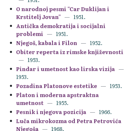
O narodnoj pesmi "Car Duklijan i
Krstitelj Jovan"
1951.
Antička demokratija i socijalni
problemi
1951.
Njegoš, kabala i Filon
1952.
Obiter reperta iz rimske književnosti
1953.
Pindar i umetnost kao lirska vizija
1953.
Pozadina Platonove estetike
1953.
Platon i moderna apstraktna
umetnost
1955.
Pesnik i njegova pozicija
1966.
Luča mikrokozma od Petra Petrovića
Njegoša
1968.