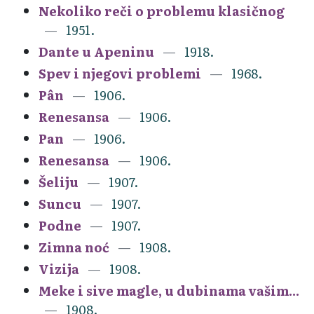
Nekoliko reči o problemu klasičnog
1951.
Dante u Apeninu
1918.
Spev i njegovi problemi
1968.
Pân
1906.
Renesansa
1906.
Pan
1906.
Renesansa
1906.
Šeliju
1907.
Suncu
1907.
Podne
1907.
Zimna noć
1908.
Vizija
1908.
Meke i sive magle, u dubinama vašim...
1908.