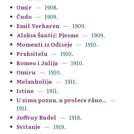
Omir
1908.
Čudo
1909.
Emil Verharen
1909.
Aleksa Šantić: Pjesme
1909.
Momenti iz Odiseje
1910.
Praksitelu
1910.
Romeo i Julija
1910.
Omiru
1910.
Melanholija
1911.
Istine
1911.
U zimu poznu, u proleće râno...
1911.
Joffroy Rudel
1918.
Svitanje
1919.