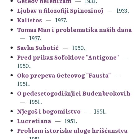
Geteov helenizam
1933.
Ljubav u filozofiji Spinozinoj
1933.
Kalistos
1937.
Tomas Man i problematika naših dana
1937.
Savka Subotić
1950.
Pred prikaz Sofoklove ''Antigone''
1950.
Oko prepeva Geteovog "Fausta"
1951.
O pedesetogodišnjici Budenbrokovih
1951.
Njegoš i bogomilstvo
1951.
Lucretiana
1951.
Problem istoriske uloge hrišćanstva
1951.