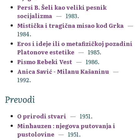
Persi B. Šeli kao veliki pesnik
socijalizma
1983.
Mistička i tragična misao kod Grka
1984.
Eros i ideje ili o metafizičkoj pozadini
Platonove estetike
1985.
Pismo Rebeki Vest
1986.
Anica Savić - Milanu Kašaninu
1992.
Prevodi
O prirodi stvari
1951.
Minhauzen : njegova putovanja i
pustolovine
1951.