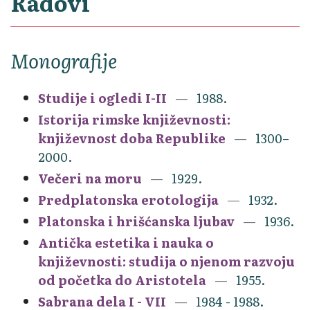
Radovi
Monografije
Studije i ogledi I-II
1988.
Istorija rimske književnosti:
književnost doba Republike
1300–
2000.
Večeri na moru
1929.
Predplatonska erotologija
1932.
Platonska i hrišćanska ljubav
1936.
Antička estetika i nauka o
književnosti: studija o njenom razvoju
od početka do Aristotela
1955.
Sabrana dela I - VII
1984 - 1988.