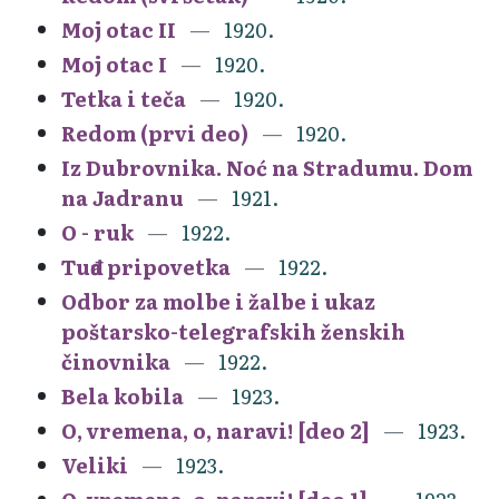
Moj otac II
1920.
Moj otac I
1920.
Tetka i teča
1920.
Redom (prvi deo)
1920.
Iz Dubrovnika. Noć na Stradumu. Dom
na Jadranu
1921.
O - ruk
1922.
Tuđa pripovetka
1922.
Odbor za molbe i žalbe i ukaz
poštarsko-telegrafskih ženskih
činovnika
1922.
Bela kobila
1923.
O, vremena, o, naravi! [deo 2]
1923.
Veliki
1923.