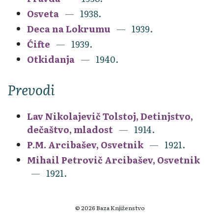
Osveta
1938.
Deca na Lokrumu
1939.
Ćifte
1939.
Otkidanja
1940.
Prevodi
Lav Nikolajevič Tolstoj, Detinjstvo,
dečaštvo, mladost
1914.
P.M. Arcibašev, Osvetnik
1921.
Mihail Petrovič Arcibašev, Osvetnik
1921.
© 2026 Baza Knjiženstvo