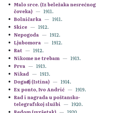
Malo srce. (Iz beležaka nesrećnog
čoveka)
1911.
Bolničarka
1911.
Skice
1912.
Nepogoda
1912.
Ljubomora
1912.
Rat
1912.
Nikome ne trebam
1913.
Prva
1913.
Nikad
1913.
Događaj (Istina)
1914.
Ex ponto, Ivo Andrić
1919.
Rad i nagrada u poštansko-
telegrafskoj službi
1920.
Redom (svršetak)
1920.