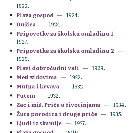
1922.
Plava gospođa
1924.
Dušica
1924.
Pripovetke za školsku omladinu 1
1927.
Pripovetke za školsku omladinu 2
1929.
Plavi dobroćudni vali
1929.
Među zidovima
1932.
Mutna i krvava
1932.
Putem
1932.
Zec i miš. Priče o životinjama
1934.
Žuta porodica i druge priče
1935.
Ljudi iz skamije
1937.
Plava gospođa
2019.