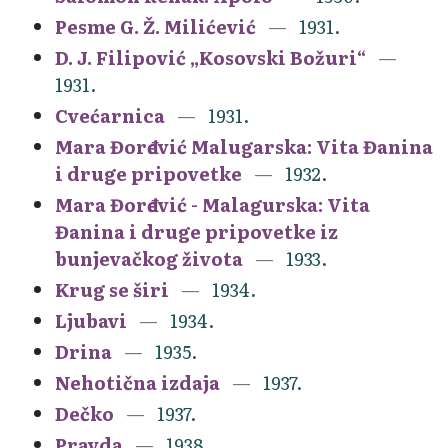
Pesme G. Ž. Milićević
1931.
D. J. Filipović „Kosovski Božuri“
1931.
Cvećarnica
1931.
Mara Đorđević Malugarska: Vita Đanina
i druge pripovetke
1932.
Mara Đorđević - Malagurska: Vita
Đanina i druge pripovetke iz
bunjevačkog života
1933.
Krug se širi
1934.
Ljubavi
1934.
Drina
1935.
Nehotična izdaja
1937.
Dečko
1937.
Pravda
1938.