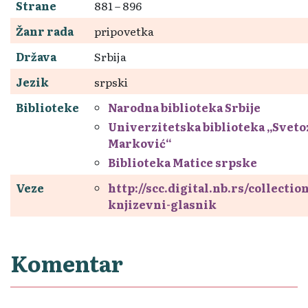
Strane
881 – 896
Žanr rada
pripovetka
Država
Srbija
Jezik
srpski
Biblioteke
Narodna biblioteka Srbije
Univerzitetska biblioteka „Sveto
Marković“
Biblioteka Matice srpske
Veze
http://scc.digital.nb.rs/collectio
knjizevni-glasnik
Komentar