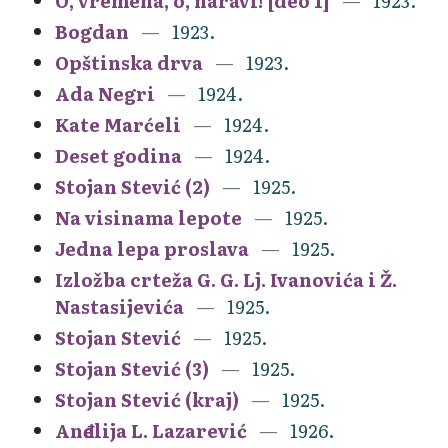
O, vremena, o, naravi! [deo 1]
1923.
Bogdan
1923.
Opštinska drva
1923.
Ada Negri
1924.
Kate Marćeli
1924.
Deset godina
1924.
Stojan Stević (2)
1925.
Na visinama lepote
1925.
Jedna lepa proslava
1925.
Izložba crteža G. G. Lj. Ivanovića i Ž.
Nastasijevića
1925.
Stojan Stević
1925.
Stojan Stević (3)
1925.
Stojan Stević (kraj)
1925.
Anđelija L. Lazarević
1926.