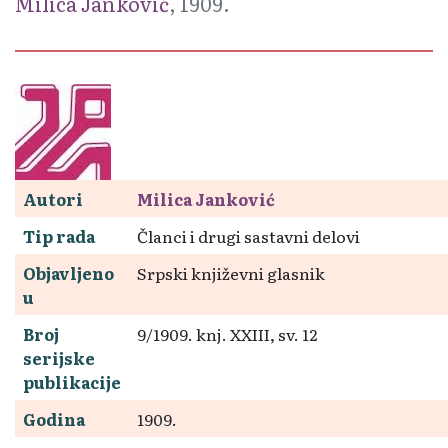
Milica Janković
, 1909.
Autori
Milica Janković
Tip rada
Članci i drugi sastavni delovi
Objavljeno
Srpski književni glasnik
u
Broj
9/1909. knj. XXIII, sv. 12
serijske
publikacije
Godina
1909.