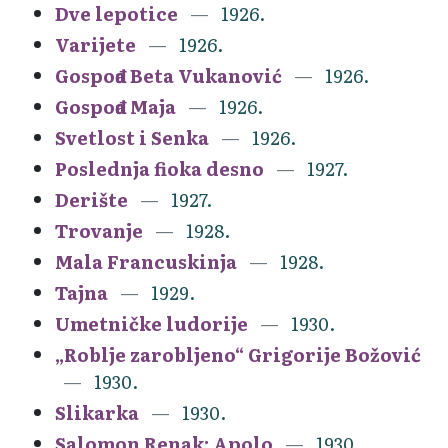
Dve lepotice
1926.
Varijete
1926.
Gospođa Beta Vukanović
1926.
Gospođa Maja
1926.
Svetlost i Senka
1926.
Poslednja fioka desno
1927.
Derište
1927.
Trovanje
1928.
Mala Francuskinja
1928.
Tajna
1929.
Umetničke ludorije
1930.
„Roblje zarobljeno“ Grigorije Božović
1930.
Slikarka
1930.
Salomon Renak: Apolo
1930.