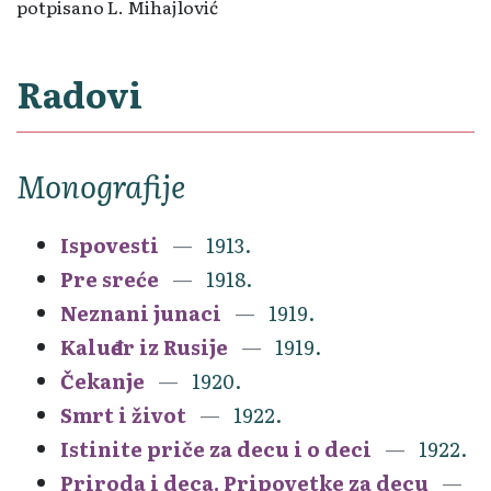
potpisano L. Mihajlović
Radovi
Monografije
Ispovesti
1913.
Pre sreće
1918.
Neznani junaci
1919.
Kaluđer iz Rusije
1919.
Čekanje
1920.
Smrt i život
1922.
Istinite priče za decu i o deci
1922.
Priroda i deca. Pripovetke za decu