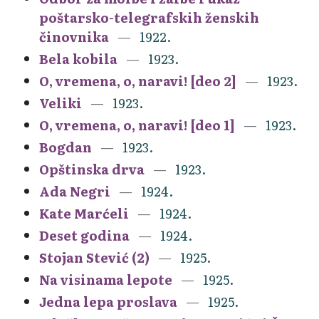
poštarsko-telegrafskih ženskih
činovnika
1922.
Bela kobila
1923.
O, vremena, o, naravi! [deo 2]
1923.
Veliki
1923.
O, vremena, o, naravi! [deo 1]
1923.
Bogdan
1923.
Opštinska drva
1923.
Ada Negri
1924.
Kate Marćeli
1924.
Deset godina
1924.
Stojan Stević (2)
1925.
Na visinama lepote
1925.
Jedna lepa proslava
1925.