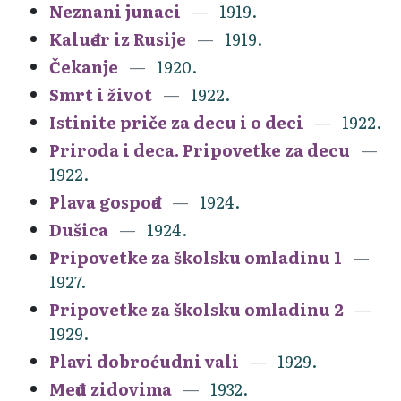
Neznani junaci
1919.
Kaluđer iz Rusije
1919.
Čekanje
1920.
Smrt i život
1922.
Istinite priče za decu i o deci
1922.
Priroda i deca. Pripovetke za decu
1922.
Plava gospođa
1924.
Dušica
1924.
Pripovetke za školsku omladinu 1
1927.
Pripovetke za školsku omladinu 2
1929.
Plavi dobroćudni vali
1929.
Među zidovima
1932.