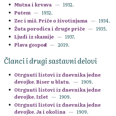
Mutna i krvava
1932.
Putem
1932.
Zec i miš. Priče o životinjama
1934.
Žuta porodica i druge priče
1935.
Ljudi iz skamije
1937.
Plava gospođa
2019.
Članci i drugi sastavni delovi
Otrgnuti listovi iz dnevnika jedne
devojke. Biser u blatu.
1909.
Otrgnuti listovi iz dnevnika jedne
devojke. Izlet
1909.
Otrgnuti listovi iz dnevnika jedne
devojke. Ja i okolina
1909.