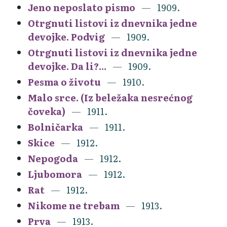
Jeno neposlato pismo
1909.
Otrgnuti listovi iz dnevnika jedne
devojke. Podvig
1909.
Otrgnuti listovi iz dnevnika jedne
devojke. Da li?...
1909.
Pesma o životu
1910.
Malo srce. (Iz beležaka nesrećnog
čoveka)
1911.
Bolničarka
1911.
Skice
1912.
Nepogoda
1912.
Ljubomora
1912.
Rat
1912.
Nikome ne trebam
1913.
Prva
1913.