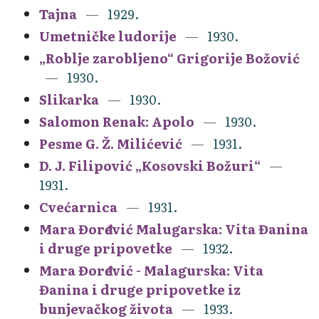
Tajna
1929.
Umetničke ludorije
1930.
„Roblje zarobljeno“ Grigorije Božović
1930.
Slikarka
1930.
Salomon Renak: Apolo
1930.
Pesme G. Ž. Milićević
1931.
D. J. Filipović „Kosovski Božuri“
1931.
Cvećarnica
1931.
Mara Đorđević Malugarska: Vita Đanina
i druge pripovetke
1932.
Mara Đorđević - Malagurska: Vita
Đanina i druge pripovetke iz
bunjevačkog života
1933.