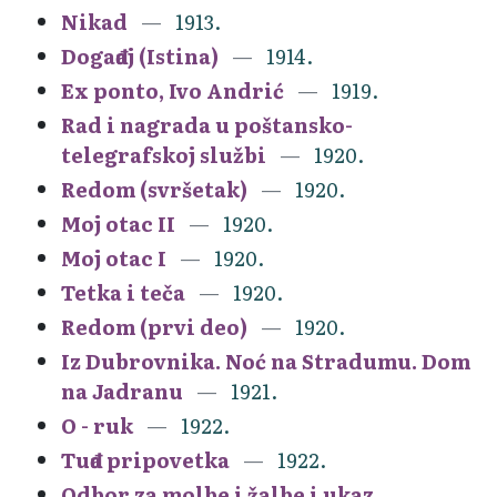
Nikad
1913.
Događaj (Istina)
1914.
Ex ponto, Ivo Andrić
1919.
Rad i nagrada u poštansko-
telegrafskoj službi
1920.
Redom (svršetak)
1920.
Moj otac II
1920.
Moj otac I
1920.
Tetka i teča
1920.
Redom (prvi deo)
1920.
Iz Dubrovnika. Noć na Stradumu. Dom
na Jadranu
1921.
O - ruk
1922.
Tuđa pripovetka
1922.
Odbor za molbe i žalbe i ukaz