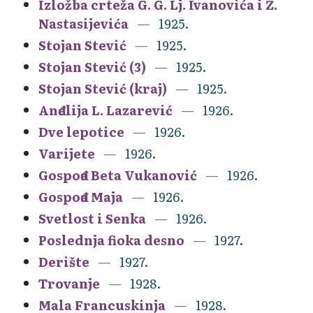
Izložba crteža G. G. Lj. Ivanovića i Ž.
Nastasijevića
1925.
Stojan Stević
1925.
Stojan Stević (3)
1925.
Stojan Stević (kraj)
1925.
Anđelija L. Lazarević
1926.
Dve lepotice
1926.
Varijete
1926.
Gospođa Beta Vukanović
1926.
Gospođa Maja
1926.
Svetlost i Senka
1926.
Poslednja fioka desno
1927.
Derište
1927.
Trovanje
1928.
Mala Francuskinja
1928.