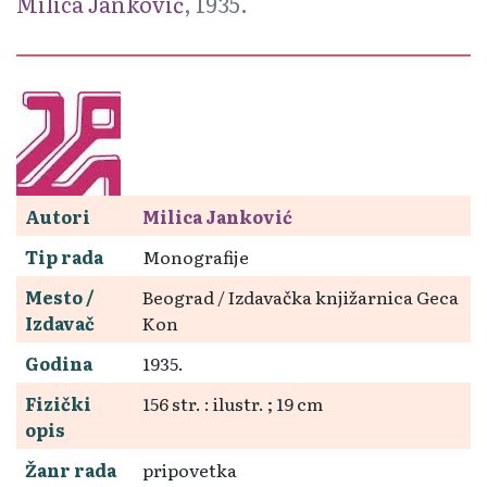
Milica Janković
, 1935.
Autori
Milica Janković
Tip rada
Monografije
Mesto /
Beograd / Izdavačka knjižarnica Geca
Izdavač
Kon
Godina
1935.
Fizički
156 str. : ilustr. ; 19 cm
opis
Žanr rada
pripovetka