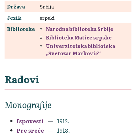
Država
Srbija
Jezik
srpski
Biblioteke
Narodna biblioteka Srbije
Biblioteka Matice srpske
Univerzitetska biblioteka
„Svetozar Marković“
Radovi
Monografije
Ispovesti
1913.
Pre sreće
1918.