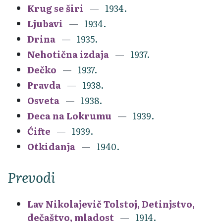
Krug se širi
1934.
Ljubavi
1934.
Drina
1935.
Nehotična izdaja
1937.
Dečko
1937.
Pravda
1938.
Osveta
1938.
Deca na Lokrumu
1939.
Ćifte
1939.
Otkidanja
1940.
Prevodi
Lav Nikolajevič Tolstoj, Detinjstvo,
dečaštvo, mladost
1914.