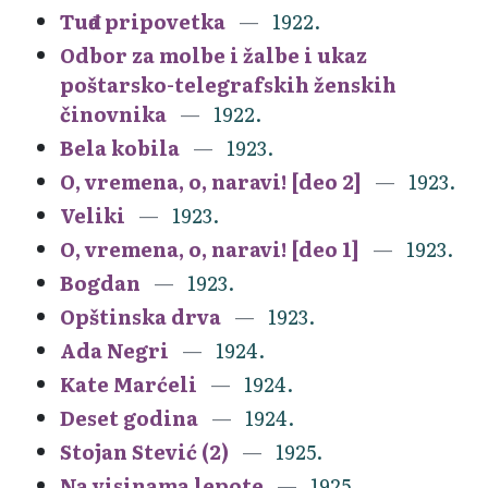
Tuđa pripovetka
1922.
Odbor za molbe i žalbe i ukaz
poštarsko-telegrafskih ženskih
činovnika
1922.
Bela kobila
1923.
O, vremena, o, naravi! [deo 2]
1923.
Veliki
1923.
O, vremena, o, naravi! [deo 1]
1923.
Bogdan
1923.
Opštinska drva
1923.
Ada Negri
1924.
Kate Marćeli
1924.
Deset godina
1924.
Stojan Stević (2)
1925.
Na visinama lepote
1925.