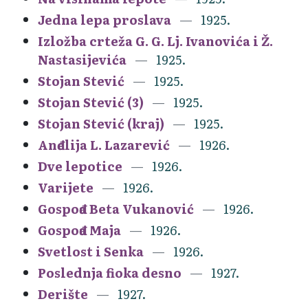
Jedna lepa proslava
1925.
Izložba crteža G. G. Lj. Ivanovića i Ž.
Nastasijevića
1925.
Stojan Stević
1925.
Stojan Stević (3)
1925.
Stojan Stević (kraj)
1925.
Anđelija L. Lazarević
1926.
Dve lepotice
1926.
Varijete
1926.
Gospođa Beta Vukanović
1926.
Gospođa Maja
1926.
Svetlost i Senka
1926.
Poslednja fioka desno
1927.
Derište
1927.