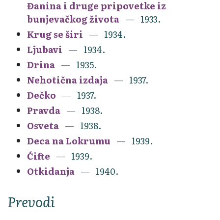
Đanina i druge pripovetke iz
bunjevačkog života
1933.
Krug se širi
1934.
Ljubavi
1934.
Drina
1935.
Nehotična izdaja
1937.
Dečko
1937.
Pravda
1938.
Osveta
1938.
Deca na Lokrumu
1939.
Ćifte
1939.
Otkidanja
1940.
Prevodi