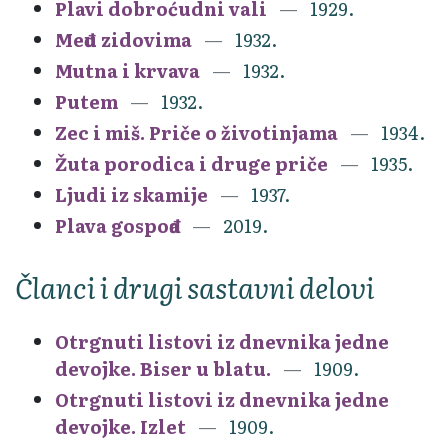
Plavi dobroćudni vali
1929.
Među zidovima
1932.
Mutna i krvava
1932.
Putem
1932.
Zec i miš. Priče o životinjama
1934.
Žuta porodica i druge priče
1935.
Ljudi iz skamije
1937.
Plava gospođa
2019.
Članci i drugi sastavni delovi
Otrgnuti listovi iz dnevnika jedne
devojke. Biser u blatu.
1909.
Otrgnuti listovi iz dnevnika jedne
devojke. Izlet
1909.