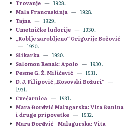
Trovanje
1928.
Mala Francuskinja
1928.
Tajna
1929.
Umetničke ludorije
1930.
„Roblje zarobljeno“ Grigorije Božović
1930.
Slikarka
1930.
Salomon Renak: Apolo
1930.
Pesme G. Ž. Milićević
1931.
D. J. Filipović „Kosovski Božuri“
1931.
Cvećarnica
1931.
Mara Đorđević Malugarska: Vita Đanina
i druge pripovetke
1932.
Mara Đorđević - Malagurska: Vita