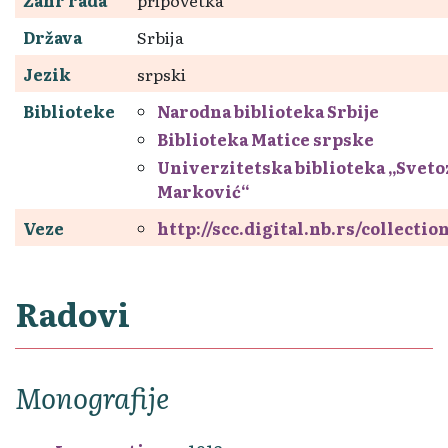
Država
Srbija
Jezik
srpski
Biblioteke
Narodna biblioteka Srbije
Biblioteka Matice srpske
Univerzitetska biblioteka „Sveto
Marković“
Veze
http://scc.digital.nb.rs/collecti
Radovi
Monografije