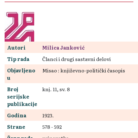
Autori
Milica Janković
Tip rada
Članci i drugi sastavni delovi
Objavljeno
Misao : književno-politički časopis
u
Broj
knj. 11, sv. 8
serijske
publikacije
Godina
1923.
Strane
578 - 592
Žanr rada
pripovetka