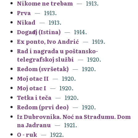
Nikome ne trebam
1913.
Prva
1913.
Nikad
1913.
Događaj (Istina)
1914.
Ex ponto, Ivo Andrić
1919.
Rad i nagrada u poštansko-
telegrafskoj službi
1920.
Redom (svršetak)
1920.
Moj otac II
1920.
Moj otac I
1920.
Tetka i teča
1920.
Redom (prvi deo)
1920.
Iz Dubrovnika. Noć na Stradumu. Dom
na Jadranu
1921.
O - ruk
1922.