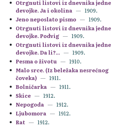
Otrgnuti listovi iz dnevnika jedne
devojke. Ja i okolina
1909.
Jeno neposlato pismo
1909.
Otrgnuti listovi iz dnevnika jedne
devojke. Podvig
1909.
Otrgnuti listovi iz dnevnika jedne
devojke. Da li?...
1909.
Pesma o životu
1910.
Malo srce. (Iz beležaka nesrećnog
čoveka)
1911.
Bolničarka
1911.
Skice
1912.
Nepogoda
1912.
Ljubomora
1912.
Rat
1912.