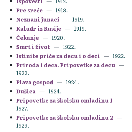
Ispovesti
1913.
Pre sreće
1918.
Neznani junaci
1919.
Kaluđer iz Rusije
1919.
Čekanje
1920.
Smrt i život
1922.
Istinite priče za decu i o deci
1922.
Priroda i deca. Pripovetke za decu
1922.
Plava gospođa
1924.
Dušica
1924.
Pripovetke za školsku omladinu 1
1927.
Pripovetke za školsku omladinu 2
1929.