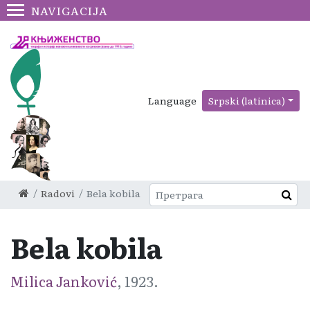
NAVIGACIJA
Language
Srpski (latinica)
Radovi
Bela kobila
Bela kobila
Milica Janković
, 1923.