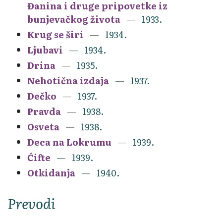
Đanina i druge pripovetke iz
bunjevačkog života
1933.
Krug se širi
1934.
Ljubavi
1934.
Drina
1935.
Nehotična izdaja
1937.
Dečko
1937.
Pravda
1938.
Osveta
1938.
Deca na Lokrumu
1939.
Ćifte
1939.
Otkidanja
1940.
Prevodi