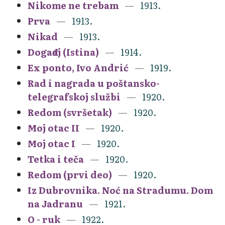
Nikome ne trebam
1913.
Prva
1913.
Nikad
1913.
Događaj (Istina)
1914.
Ex ponto, Ivo Andrić
1919.
Rad i nagrada u poštansko-
telegrafskoj službi
1920.
Redom (svršetak)
1920.
Moj otac II
1920.
Moj otac I
1920.
Tetka i teča
1920.
Redom (prvi deo)
1920.
Iz Dubrovnika. Noć na Stradumu. Dom
na Jadranu
1921.
O - ruk
1922.