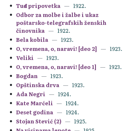
Tuđa pripovetka
1922.
Odbor za molbe i žalbe i ukaz
poštarsko-telegrafskih ženskih
činovnika
1922.
Bela kobila
1923.
O, vremena, o, naravi! [deo 2]
1923.
Veliki
1923.
O, vremena, o, naravi! [deo 1]
1923.
Bogdan
1923.
Opštinska drva
1923.
Ada Negri
1924.
Kate Marćeli
1924.
Deset godina
1924.
Stojan Stević (2)
1925.
Na visinama lepote
1925.