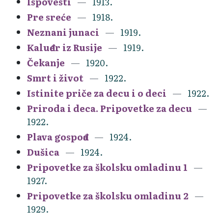
Ispovesti
1913.
Pre sreće
1918.
Neznani junaci
1919.
Kaluđer iz Rusije
1919.
Čekanje
1920.
Smrt i život
1922.
Istinite priče za decu i o deci
1922.
Priroda i deca. Pripovetke za decu
1922.
Plava gospođa
1924.
Dušica
1924.
Pripovetke za školsku omladinu 1
1927.
Pripovetke za školsku omladinu 2
1929.