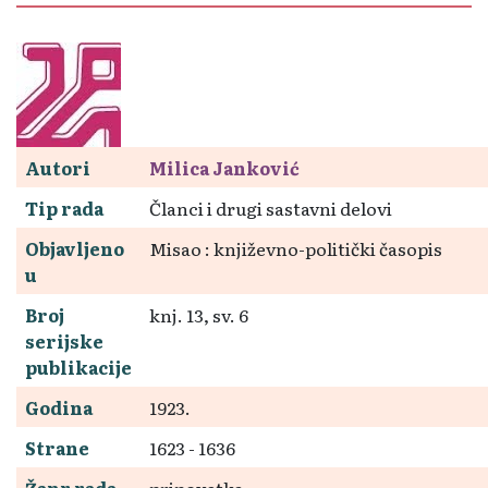
Autori
Milica Janković
Tip rada
Članci i drugi sastavni delovi
Objavljeno
Misao : književno-politički časopis
u
Broj
knj. 13, sv. 6
serijske
publikacije
Godina
1923.
Strane
1623 - 1636
Žanr rada
pripovetka