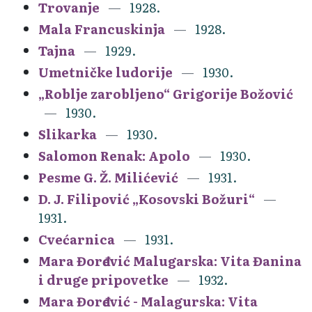
Trovanje
1928.
Mala Francuskinja
1928.
Tajna
1929.
Umetničke ludorije
1930.
„Roblje zarobljeno“ Grigorije Božović
1930.
Slikarka
1930.
Salomon Renak: Apolo
1930.
Pesme G. Ž. Milićević
1931.
D. J. Filipović „Kosovski Božuri“
1931.
Cvećarnica
1931.
Mara Đorđević Malugarska: Vita Đanina
i druge pripovetke
1932.
Mara Đorđević - Malagurska: Vita