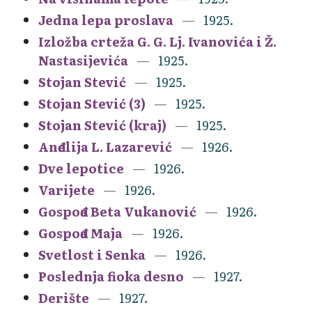
Jedna lepa proslava
1925.
Izložba crteža G. G. Lj. Ivanovića i Ž.
Nastasijevića
1925.
Stojan Stević
1925.
Stojan Stević (3)
1925.
Stojan Stević (kraj)
1925.
Anđelija L. Lazarević
1926.
Dve lepotice
1926.
Varijete
1926.
Gospođa Beta Vukanović
1926.
Gospođa Maja
1926.
Svetlost i Senka
1926.
Poslednja fioka desno
1927.
Derište
1927.