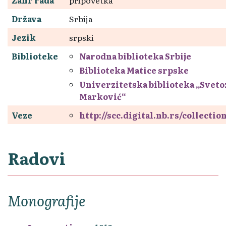
Država
Srbija
Jezik
srpski
Biblioteke
Narodna biblioteka Srbije
Biblioteka Matice srpske
Univerzitetska biblioteka „Sveto
Marković“
Veze
http://scc.digital.nb.rs/collecti
Radovi
Monografije