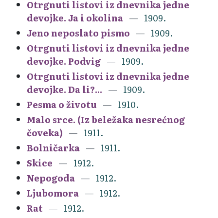
Otrgnuti listovi iz dnevnika jedne
devojke. Ja i okolina
1909.
Jeno neposlato pismo
1909.
Otrgnuti listovi iz dnevnika jedne
devojke. Podvig
1909.
Otrgnuti listovi iz dnevnika jedne
devojke. Da li?...
1909.
Pesma o životu
1910.
Malo srce. (Iz beležaka nesrećnog
čoveka)
1911.
Bolničarka
1911.
Skice
1912.
Nepogoda
1912.
Ljubomora
1912.
Rat
1912.