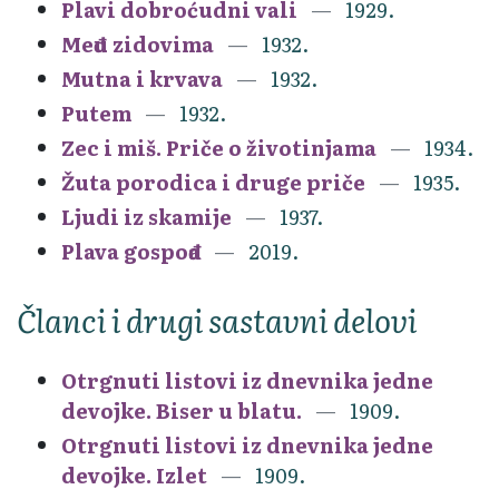
Plavi dobroćudni vali
1929.
Među zidovima
1932.
Mutna i krvava
1932.
Putem
1932.
Zec i miš. Priče o životinjama
1934.
Žuta porodica i druge priče
1935.
Ljudi iz skamije
1937.
Plava gospođa
2019.
Članci i drugi sastavni delovi
Otrgnuti listovi iz dnevnika jedne
devojke. Biser u blatu.
1909.
Otrgnuti listovi iz dnevnika jedne
devojke. Izlet
1909.