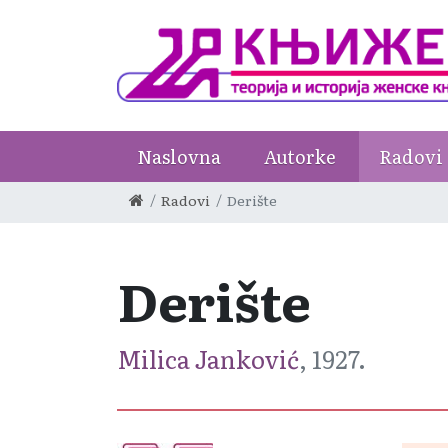
Naslovna
Autorke
Radovi
Radovi
Derište
Derište
Milica Janković
, 1927.