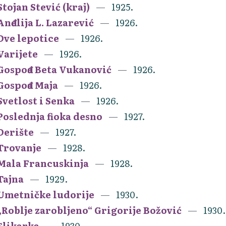
Stojan Stević (kraj)
1925.
Anđelija L. Lazarević
1926.
Dve lepotice
1926.
Varijete
1926.
Gospođa Beta Vukanović
1926.
Gospođa Maja
1926.
Svetlost i Senka
1926.
Poslednja fioka desno
1927.
Derište
1927.
Trovanje
1928.
Mala Francuskinja
1928.
Tajna
1929.
Umetničke ludorije
1930.
„Roblje zarobljeno“ Grigorije Božović
1930.
Slikarka
1930.