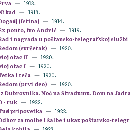
Prva
1913.
Nikad
1913.
Događaj (Istina)
1914.
Ex ponto, Ivo Andrić
1919.
Rad i nagrada u poštansko-telegrafskoj službi
Redom (svršetak)
1920.
Moj otac II
1920.
Moj otac I
1920.
Tetka i teča
1920.
Redom (prvi deo)
1920.
Iz Dubrovnika. Noć na Stradumu. Dom na Jadr
O - ruk
1922.
Tuđa pripovetka
1922.
Odbor za molbe i žalbe i ukaz poštarsko-teleg
Bela kobila
1923.