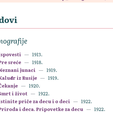
dovi
ografije
Ispovesti
1913.
Pre sreće
1918.
Neznani junaci
1919.
Kaluđer iz Rusije
1919.
Čekanje
1920.
Smrt i život
1922.
Istinite priče za decu i o deci
1922.
Priroda i deca. Pripovetke za decu
1922.