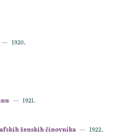
1920.
anu
1921.
rafskih ženskih činovnika
1922.