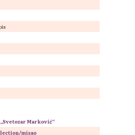
pis
 „Svetozar Marković“
ollection/misao