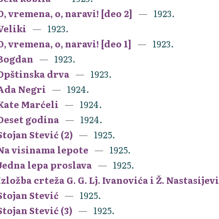
O, vremena, o, naravi! [deo 2]
1923.
Veliki
1923.
O, vremena, o, naravi! [deo 1]
1923.
Bogdan
1923.
Opštinska drva
1923.
Ada Negri
1924.
Kate Marćeli
1924.
Deset godina
1924.
Stojan Stević (2)
1925.
Na visinama lepote
1925.
Jedna lepa proslava
1925.
Izložba crteža G. G. Lj. Ivanovića i Ž. Nastasijev
Stojan Stević
1925.
Stojan Stević (3)
1925.