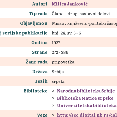
Autori
Milica Janković
Tip rada
Članci i drugi sastavni delovi
Objavljeno u
Misao : književno-politički časo
j serijske publikacije
knj. 24, sv. 5 - 6
Godina
1927.
Strane
272 - 286
Žanr rada
pripovetka
Država
Srbija
Jezik
srpski
Biblioteke
Narodna biblioteka Srbije
Biblioteka Matice srpske
Univerzitetska biblioteka
Veze
http://scc.digital.nb.rs/c