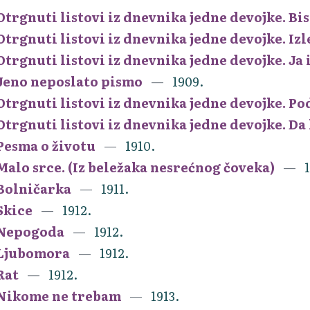
Otrgnuti listovi iz dnevnika jedne devojke. Bis
Otrgnuti listovi iz dnevnika jedne devojke. Izl
Otrgnuti listovi iz dnevnika jedne devojke. Ja 
Jeno neposlato pismo
1909.
Otrgnuti listovi iz dnevnika jedne devojke. Po
Otrgnuti listovi iz dnevnika jedne devojke. Da l
Pesma o životu
1910.
Malo srce. (Iz beležaka nesrećnog čoveka)
1
Bolničarka
1911.
Skice
1912.
Nepogoda
1912.
Ljubomora
1912.
Rat
1912.
Nikome ne trebam
1913.