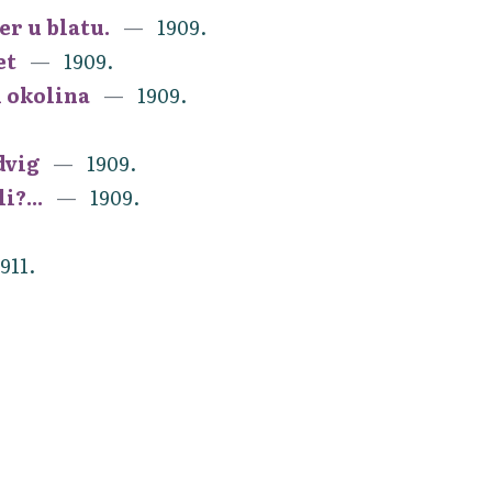
er u blatu.
1909.
et
1909.
i okolina
1909.
dvig
1909.
i?...
1909.
911.