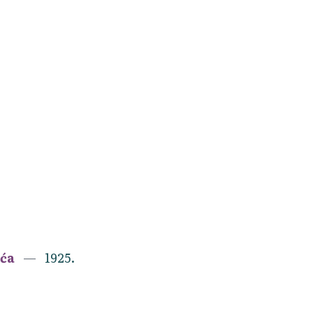
ića
1925.