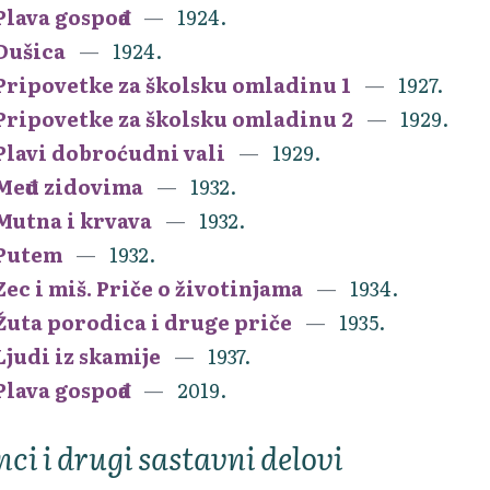
Plava gospođa
1924.
Dušica
1924.
Pripovetke za školsku omladinu 1
1927.
Pripovetke za školsku omladinu 2
1929.
Plavi dobroćudni vali
1929.
Među zidovima
1932.
Mutna i krvava
1932.
Putem
1932.
Zec i miš. Priče o životinjama
1934.
Žuta porodica i druge priče
1935.
Ljudi iz skamije
1937.
Plava gospođa
2019.
nci i drugi sastavni delovi