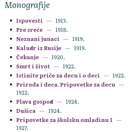
Monografije
Ispovesti
1913.
Pre sreće
1918.
Neznani junaci
1919.
Kaluđer iz Rusije
1919.
Čekanje
1920.
Smrt i život
1922.
Istinite priče za decu i o deci
1922.
Priroda i deca. Pripovetke za decu
1922.
Plava gospođa
1924.
Dušica
1924.
Pripovetke za školsku omladinu 1
1927.