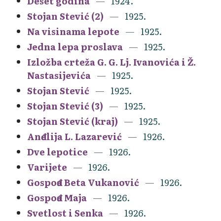
Deset godina
1924.
Stojan Stević (2)
1925.
Na visinama lepote
1925.
Jedna lepa proslava
1925.
Izložba crteža G. G. Lj. Ivanovića i Ž.
Nastasijevića
1925.
Stojan Stević
1925.
Stojan Stević (3)
1925.
Stojan Stević (kraj)
1925.
Anđelija L. Lazarević
1926.
Dve lepotice
1926.
Varijete
1926.
Gospođa Beta Vukanović
1926.
Gospođa Maja
1926.
Svetlost i Senka
1926.