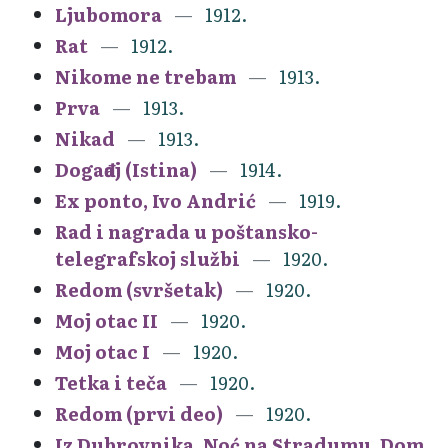
Ljubomora
1912.
Rat
1912.
Nikome ne trebam
1913.
Prva
1913.
Nikad
1913.
Događaj (Istina)
1914.
Ex ponto, Ivo Andrić
1919.
Rad i nagrada u poštansko-
telegrafskoj službi
1920.
Redom (svršetak)
1920.
Moj otac II
1920.
Moj otac I
1920.
Tetka i teča
1920.
Redom (prvi deo)
1920.
Iz Dubrovnika. Noć na Stradumu. Dom