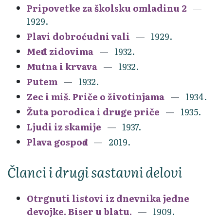
Pripovetke za školsku omladinu 2
1929.
Plavi dobroćudni vali
1929.
Među zidovima
1932.
Mutna i krvava
1932.
Putem
1932.
Zec i miš. Priče o životinjama
1934.
Žuta porodica i druge priče
1935.
Ljudi iz skamije
1937.
Plava gospođa
2019.
Članci i drugi sastavni delovi
Otrgnuti listovi iz dnevnika jedne
devojke. Biser u blatu.
1909.