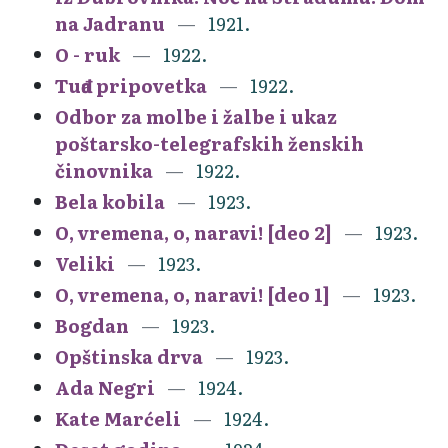
na Jadranu
1921.
O - ruk
1922.
Tuđa pripovetka
1922.
Odbor za molbe i žalbe i ukaz
poštarsko-telegrafskih ženskih
činovnika
1922.
Bela kobila
1923.
O, vremena, o, naravi! [deo 2]
1923.
Veliki
1923.
O, vremena, o, naravi! [deo 1]
1923.
Bogdan
1923.
Opštinska drva
1923.
Ada Negri
1924.
Kate Marćeli
1924.