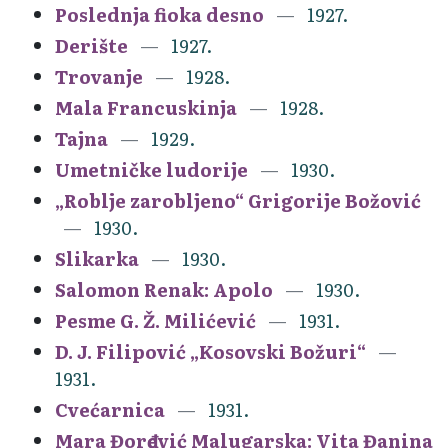
Poslednja fioka desno
1927.
Derište
1927.
Trovanje
1928.
Mala Francuskinja
1928.
Tajna
1929.
Umetničke ludorije
1930.
„Roblje zarobljeno“ Grigorije Božović
1930.
Slikarka
1930.
Salomon Renak: Apolo
1930.
Pesme G. Ž. Milićević
1931.
D. J. Filipović „Kosovski Božuri“
1931.
Cvećarnica
1931.
Mara Đorđević Malugarska: Vita Đanina