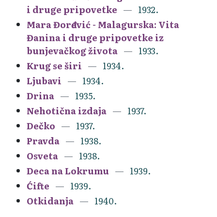
i druge pripovetke
1932.
Mara Đorđević - Malagurska: Vita
Đanina i druge pripovetke iz
bunjevačkog života
1933.
Krug se širi
1934.
Ljubavi
1934.
Drina
1935.
Nehotična izdaja
1937.
Dečko
1937.
Pravda
1938.
Osveta
1938.
Deca na Lokrumu
1939.
Ćifte
1939.
Otkidanja
1940.