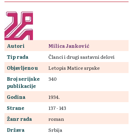
Autori
Milica Janković
Tip rada
Članci i drugi sastavni delovi
Objavljeno u
Letopis Matice srpske
Broj serijske
340
publikacije
Godina
1934.
Strane
137 - 143
Žanr rada
roman
Država
Srbija