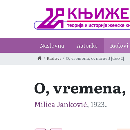
Naslovna
Autorke
Radovi
Radovi
O, vremena, o, naravi! [deo 2]
O, vremena, o
Milica Janković
, 1923.