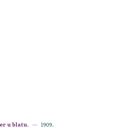
er u blatu.
1909.