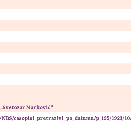
 „Svetozar Marković“
wb/NBS/casopisi_pretrazivi_po_datumu/p_195/1923/1