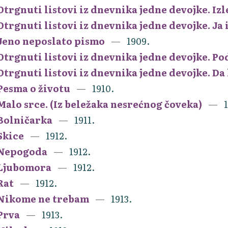
Otrgnuti listovi iz dnevnika jedne devojke. Izl
Otrgnuti listovi iz dnevnika jedne devojke. Ja 
Jeno neposlato pismo
1909.
Otrgnuti listovi iz dnevnika jedne devojke. Po
Otrgnuti listovi iz dnevnika jedne devojke. Da l
Pesma o životu
1910.
Malo srce. (Iz beležaka nesrećnog čoveka)
1
Bolničarka
1911.
Skice
1912.
Nepogoda
1912.
Ljubomora
1912.
Rat
1912.
Nikome ne trebam
1913.
Prva
1913.