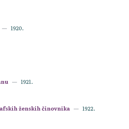
1920.
anu
1921.
rafskih ženskih činovnika
1922.