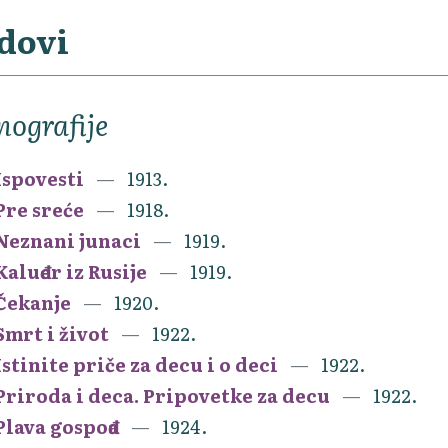
dovi
ografije
Ispovesti
1913.
Pre sreće
1918.
Neznani junaci
1919.
Kaluđer iz Rusije
1919.
Čekanje
1920.
Smrt i život
1922.
Istinite priče za decu i o deci
1922.
Priroda i deca. Pripovetke za decu
1922.
Plava gospođa
1924.