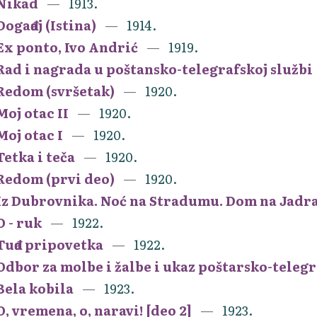
Nikad
1913.
Događaj (Istina)
1914.
Ex ponto, Ivo Andrić
1919.
Rad i nagrada u poštansko-telegrafskoj službi
Redom (svršetak)
1920.
Moj otac II
1920.
Moj otac I
1920.
Tetka i teča
1920.
Redom (prvi deo)
1920.
Iz Dubrovnika. Noć na Stradumu. Dom na Jadr
O - ruk
1922.
Tuđa pripovetka
1922.
Odbor za molbe i žalbe i ukaz poštarsko-teleg
Bela kobila
1923.
O, vremena, o, naravi! [deo 2]
1923.