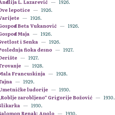
Anđelija L. Lazarević
1926.
Dve lepotice
1926.
Varijete
1926.
Gospođa Beta Vukanović
1926.
Gospođa Maja
1926.
Svetlost i Senka
1926.
Poslednja fioka desno
1927.
Derište
1927.
Trovanje
1928.
Mala Francuskinja
1928.
Tajna
1929.
Umetničke ludorije
1930.
„Roblje zarobljeno“ Grigorije Božović
1930.
Slikarka
1930.
Salomon Renak: Apolo
1930.