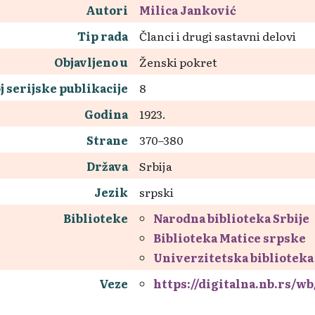
Autori
Milica Janković
Tip rada
Članci i drugi sastavni delovi
Objavljeno u
Ženski pokret
j serijske publikacije
8
Godina
1923.
Strane
370–380
Država
Srbija
Jezik
srpski
Biblioteke
Narodna biblioteka Srbije
Biblioteka Matice srpske
Univerzitetska biblioteka
Veze
https://digitalna.nb.rs/