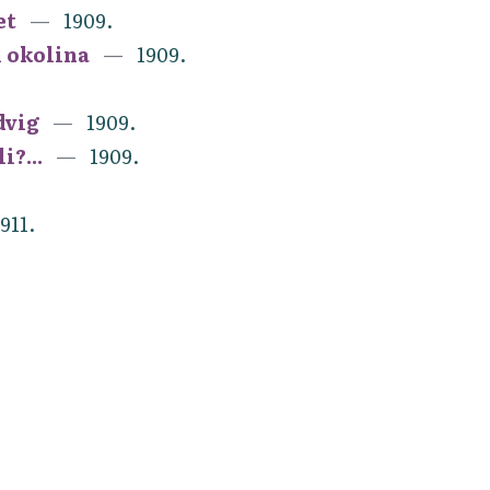
et
1909.
i okolina
1909.
dvig
1909.
i?...
1909.
911.