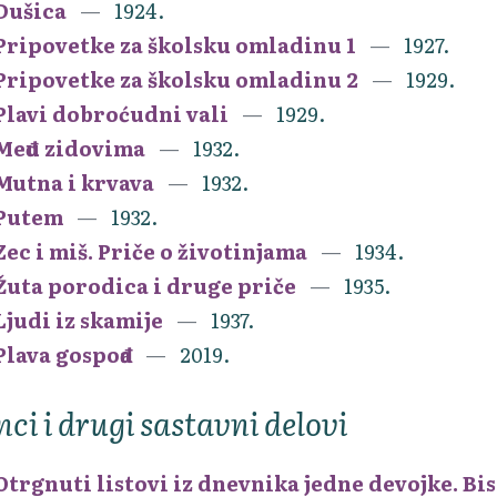
Dušica
1924.
Pripovetke za školsku omladinu 1
1927.
Pripovetke za školsku omladinu 2
1929.
Plavi dobroćudni vali
1929.
Među zidovima
1932.
Mutna i krvava
1932.
Putem
1932.
Zec i miš. Priče o životinjama
1934.
Žuta porodica i druge priče
1935.
Ljudi iz skamije
1937.
Plava gospođa
2019.
nci i drugi sastavni delovi
Otrgnuti listovi iz dnevnika jedne devojke. Bis