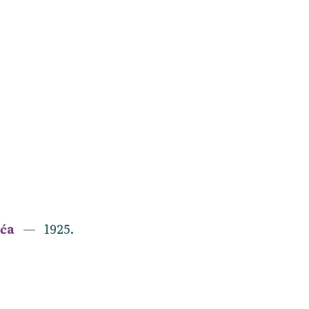
ića
1925.