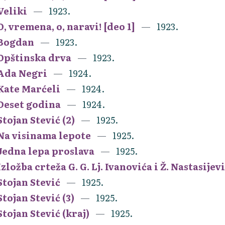
Veliki
1923.
O, vremena, o, naravi! [deo 1]
1923.
Bogdan
1923.
Opštinska drva
1923.
Ada Negri
1924.
Kate Marćeli
1924.
Deset godina
1924.
Stojan Stević (2)
1925.
Na visinama lepote
1925.
Jedna lepa proslava
1925.
Izložba crteža G. G. Lj. Ivanovića i Ž. Nastasijev
Stojan Stević
1925.
Stojan Stević (3)
1925.
Stojan Stević (kraj)
1925.