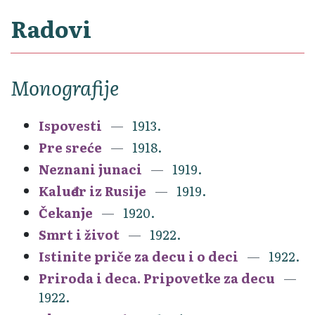
Radovi
Monografije
Ispovesti
1913.
Pre sreće
1918.
Neznani junaci
1919.
Kaluđer iz Rusije
1919.
Čekanje
1920.
Smrt i život
1922.
Istinite priče za decu i o deci
1922.
Priroda i deca. Pripovetke za decu
1922.