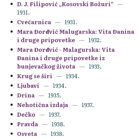
D. J. Filipović „Kosovski Božuri“
1931.
Cvećarnica
1931.
Mara Đorđević Malugarska: Vita Đanina
i druge pripovetke
1932.
Mara Đorđević - Malagurska: Vita
Đanina i druge pripovetke iz
bunjevačkog života
1933.
Krug se širi
1934.
Ljubavi
1934.
Drina
1935.
Nehotična izdaja
1937.
Dečko
1937.
Pravda
1938.
Osveta
1938.