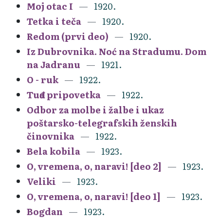
Moj otac I
1920.
Tetka i teča
1920.
Redom (prvi deo)
1920.
Iz Dubrovnika. Noć na Stradumu. Dom
na Jadranu
1921.
O - ruk
1922.
Tuđa pripovetka
1922.
Odbor za molbe i žalbe i ukaz
poštarsko-telegrafskih ženskih
činovnika
1922.
Bela kobila
1923.
O, vremena, o, naravi! [deo 2]
1923.
Veliki
1923.
O, vremena, o, naravi! [deo 1]
1923.
Bogdan
1923.