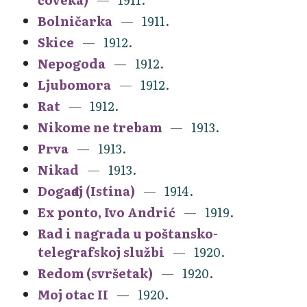
Bolničarka
1911.
Skice
1912.
Nepogoda
1912.
Ljubomora
1912.
Rat
1912.
Nikome ne trebam
1913.
Prva
1913.
Nikad
1913.
Događaj (Istina)
1914.
Ex ponto, Ivo Andrić
1919.
Rad i nagrada u poštansko-
telegrafskoj službi
1920.
Redom (svršetak)
1920.
Moj otac II
1920.