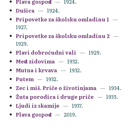
Plava gospođa
1924.
Dušica
1924.
Pripovetke za školsku omladinu 1
1927.
Pripovetke za školsku omladinu 2
1929.
Plavi dobroćudni vali
1929.
Među zidovima
1932.
Mutna i krvava
1932.
Putem
1932.
Zec i miš. Priče o životinjama
1934.
Žuta porodica i druge priče
1935.
Ljudi iz skamije
1937.
Plava gospođa
2019.