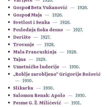
Gospođa Beta Vukanović
1926.
Gospođa Maja
1926.
Svetlost i Senka
1926.
Poslednja fioka desno
1927.
Derište
1927.
Trovanje
1928.
Mala Francuskinja
1928.
Tajna
1929.
Umetničke ludorije
1930.
„Roblje zarobljeno“ Grigorije Božović
1930.
Slikarka
1930.
Salomon Renak: Apolo
1930.
Pesme G. Ž. Milićević
1931.