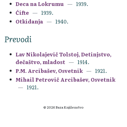
Deca na Lokrumu
1939.
Ćifte
1939.
Otkidanja
1940.
Prevodi
Lav Nikolajevič Tolstoj, Detinjstvo,
dečaštvo, mladost
1914.
P.M. Arcibašev, Osvetnik
1921.
Mihail Petrovič Arcibašev, Osvetnik
1921.
© 2026 Baza Knjiženstvo