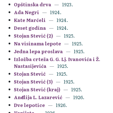
Opštinska drva
1923.
Ada Negri
1924.
Kate Marćeli
1924.
Deset godina
1924.
Stojan Stević (2)
1925.
Na visinama lepote
1925.
Jedna lepa proslava
1925.
Izložba crteža G. G. Lj. Ivanovića i Ž.
Nastasijevića
1925.
Stojan Stević
1925.
Stojan Stević (3)
1925.
Stojan Stević (kraj)
1925.
Anđelija L. Lazarević
1926.
Dve lepotice
1926.
Varijete
1926.