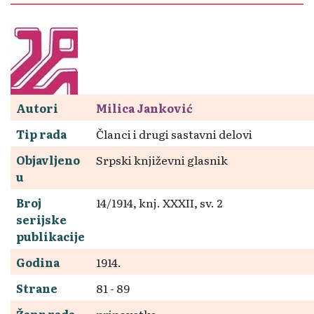
Autori
Milica Janković
Tip rada
Članci i drugi sastavni delovi
Objavljeno
Srpski književni glasnik
u
Broj
14/1914, knj. XXXII, sv. 2
serijske
publikacije
Godina
1914.
Strane
81 - 89
Žanr rada
pripovetka