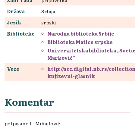
Država
Srbija
Jezik
srpski
Biblioteke
Narodna biblioteka Srbije
Biblioteka Matice srpske
Univerzitetska biblioteka „Sveto
Marković“
Veze
http://scc.digital.nb.rs/collectio
knjizevni-glasnik
Komentar
potpisano L. Mihajlović