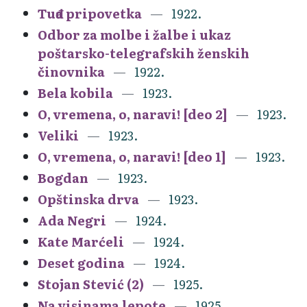
Tuđa pripovetka
1922.
Odbor za molbe i žalbe i ukaz
poštarsko-telegrafskih ženskih
činovnika
1922.
Bela kobila
1923.
O, vremena, o, naravi! [deo 2]
1923.
Veliki
1923.
O, vremena, o, naravi! [deo 1]
1923.
Bogdan
1923.
Opštinska drva
1923.
Ada Negri
1924.
Kate Marćeli
1924.
Deset godina
1924.
Stojan Stević (2)
1925.
Na visinama lepote
1925.