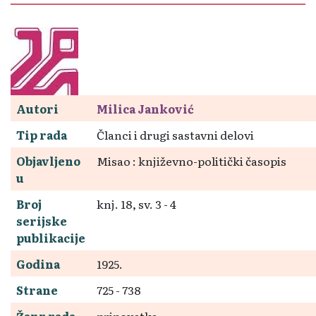
Autori
Milica Janković
Tip rada
Članci i drugi sastavni delovi
Objavljeno
Misao : književno-politički časopis
u
Broj
knj. 18, sv. 3 - 4
serijske
publikacije
Godina
1925.
Strane
725 - 738
Žanr rada
pripovetka