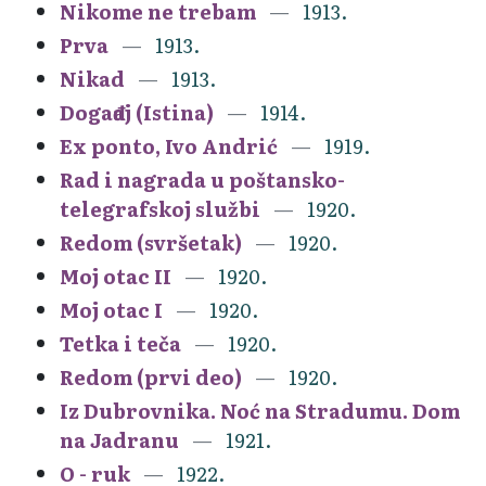
Nikome ne trebam
1913.
Prva
1913.
Nikad
1913.
Događaj (Istina)
1914.
Ex ponto, Ivo Andrić
1919.
Rad i nagrada u poštansko-
telegrafskoj službi
1920.
Redom (svršetak)
1920.
Moj otac II
1920.
Moj otac I
1920.
Tetka i teča
1920.
Redom (prvi deo)
1920.
Iz Dubrovnika. Noć na Stradumu. Dom
na Jadranu
1921.
O - ruk
1922.