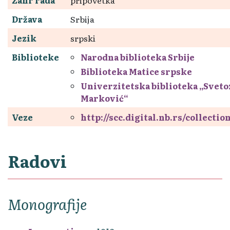
Država
Srbija
Jezik
srpski
Biblioteke
Narodna biblioteka Srbije
Biblioteka Matice srpske
Univerzitetska biblioteka „Sveto
Marković“
Veze
http://scc.digital.nb.rs/collecti
Radovi
Monografije