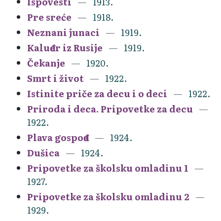
Ispovesti
1913.
Pre sreće
1918.
Neznani junaci
1919.
Kaluđer iz Rusije
1919.
Čekanje
1920.
Smrt i život
1922.
Istinite priče za decu i o deci
1922.
Priroda i deca. Pripovetke za decu
1922.
Plava gospođa
1924.
Dušica
1924.
Pripovetke za školsku omladinu 1
1927.
Pripovetke za školsku omladinu 2
1929.