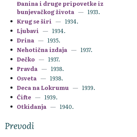
Đanina i druge pripovetke iz
bunjevačkog života
1933.
Krug se širi
1934.
Ljubavi
1934.
Drina
1935.
Nehotična izdaja
1937.
Dečko
1937.
Pravda
1938.
Osveta
1938.
Deca na Lokrumu
1939.
Ćifte
1939.
Otkidanja
1940.
Prevodi