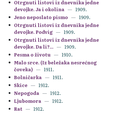
Otrgnuti listovi iz dnevnika jedne
devojke. Ja i okolina
1909.
Jeno neposlato pismo
1909.
Otrgnuti listovi iz dnevnika jedne
devojke. Podvig
1909.
Otrgnuti listovi iz dnevnika jedne
devojke. Da li?...
1909.
Pesma o životu
1910.
Malo srce. (Iz beležaka nesrećnog
čoveka)
1911.
Bolničarka
1911.
Skice
1912.
Nepogoda
1912.
Ljubomora
1912.
Rat
1912.