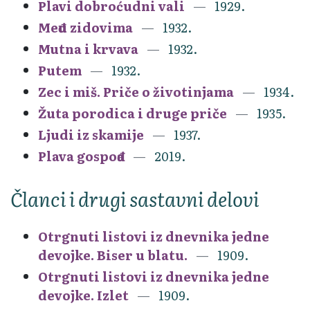
Plavi dobroćudni vali
1929.
Među zidovima
1932.
Mutna i krvava
1932.
Putem
1932.
Zec i miš. Priče o životinjama
1934.
Žuta porodica i druge priče
1935.
Ljudi iz skamije
1937.
Plava gospođa
2019.
Članci i drugi sastavni delovi
Otrgnuti listovi iz dnevnika jedne
devojke. Biser u blatu.
1909.
Otrgnuti listovi iz dnevnika jedne
devojke. Izlet
1909.