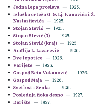
Jedna lepa proslava
1925.
Izložba crteža G. G. Lj. Ivanovića i Ž.
Nastasijevića
1925.
Stojan Stević
1925.
Stojan Stević (3)
1925.
Stojan Stević (kraj)
1925.
Anđelija L. Lazarević
1926.
Dve lepotice
1926.
Varijete
1926.
Gospođa Beta Vukanović
1926.
Gospođa Maja
1926.
Svetlost i Senka
1926.
Poslednja fioka desno
1927.
Derište
1927.