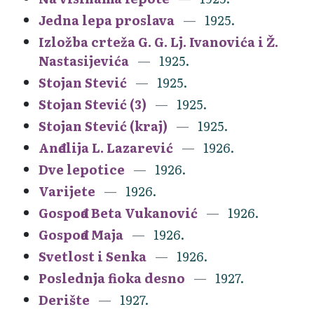
Jedna lepa proslava
1925.
Izložba crteža G. G. Lj. Ivanovića i Ž.
Nastasijevića
1925.
Stojan Stević
1925.
Stojan Stević (3)
1925.
Stojan Stević (kraj)
1925.
Anđelija L. Lazarević
1926.
Dve lepotice
1926.
Varijete
1926.
Gospođa Beta Vukanović
1926.
Gospođa Maja
1926.
Svetlost i Senka
1926.
Poslednja fioka desno
1927.
Derište
1927.