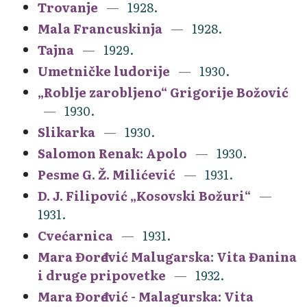
Trovanje
1928.
Mala Francuskinja
1928.
Tajna
1929.
Umetničke ludorije
1930.
„Roblje zarobljeno“ Grigorije Božović
1930.
Slikarka
1930.
Salomon Renak: Apolo
1930.
Pesme G. Ž. Milićević
1931.
D. J. Filipović „Kosovski Božuri“
1931.
Cvećarnica
1931.
Mara Đorđević Malugarska: Vita Đanina
i druge pripovetke
1932.
Mara Đorđević - Malagurska: Vita