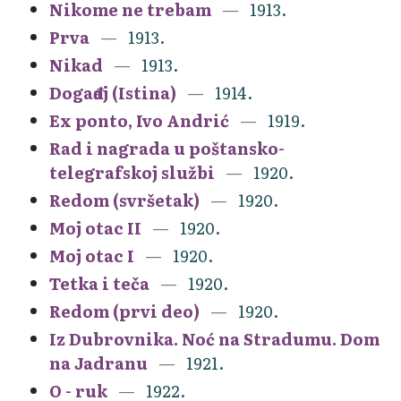
Nikome ne trebam
1913.
Prva
1913.
Nikad
1913.
Događaj (Istina)
1914.
Ex ponto, Ivo Andrić
1919.
Rad i nagrada u poštansko-
telegrafskoj službi
1920.
Redom (svršetak)
1920.
Moj otac II
1920.
Moj otac I
1920.
Tetka i teča
1920.
Redom (prvi deo)
1920.
Iz Dubrovnika. Noć na Stradumu. Dom
na Jadranu
1921.
O - ruk
1922.