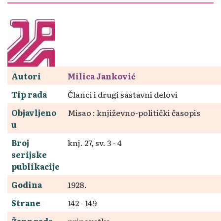
Autori
Milica Janković
Tip rada
Članci i drugi sastavni delovi
Objavljeno
Misao : književno-politički časopis
u
Broj
knj. 27, sv. 3 - 4
serijske
publikacije
Godina
1928.
Strane
142 - 149
Žanr rada
pripovetka