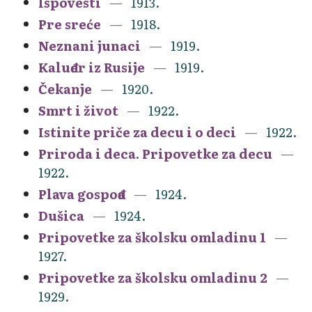
Ispovesti
1913.
Pre sreće
1918.
Neznani junaci
1919.
Kaluđer iz Rusije
1919.
Čekanje
1920.
Smrt i život
1922.
Istinite priče za decu i o deci
1922.
Priroda i deca. Pripovetke za decu
1922.
Plava gospođa
1924.
Dušica
1924.
Pripovetke za školsku omladinu 1
1927.
Pripovetke za školsku omladinu 2
1929.