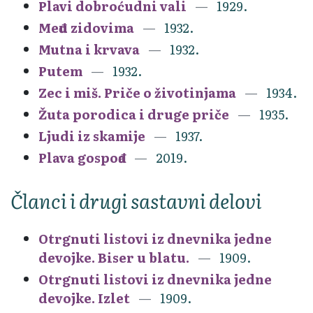
Plavi dobroćudni vali
1929.
Među zidovima
1932.
Mutna i krvava
1932.
Putem
1932.
Zec i miš. Priče o životinjama
1934.
Žuta porodica i druge priče
1935.
Ljudi iz skamije
1937.
Plava gospođa
2019.
Članci i drugi sastavni delovi
Otrgnuti listovi iz dnevnika jedne
devojke. Biser u blatu.
1909.
Otrgnuti listovi iz dnevnika jedne
devojke. Izlet
1909.