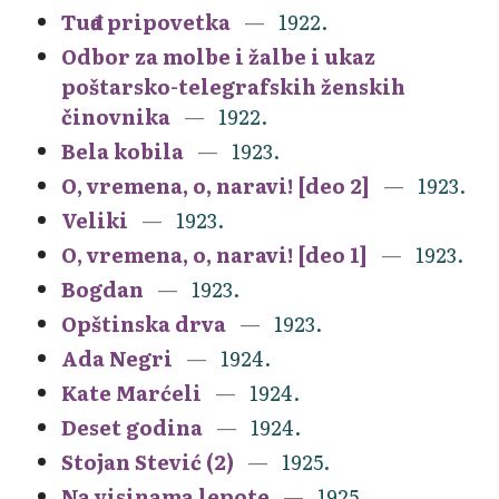
Tuđa pripovetka
1922.
Odbor za molbe i žalbe i ukaz
poštarsko-telegrafskih ženskih
činovnika
1922.
Bela kobila
1923.
O, vremena, o, naravi! [deo 2]
1923.
Veliki
1923.
O, vremena, o, naravi! [deo 1]
1923.
Bogdan
1923.
Opštinska drva
1923.
Ada Negri
1924.
Kate Marćeli
1924.
Deset godina
1924.
Stojan Stević (2)
1925.
Na visinama lepote
1925.