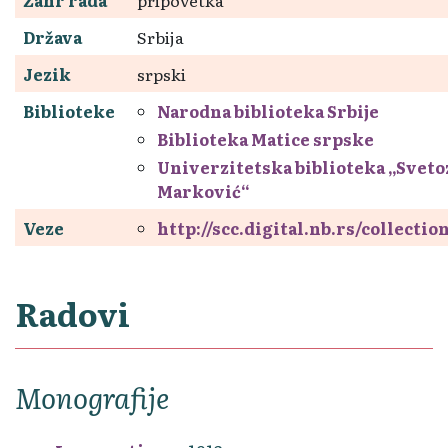
Država
Srbija
Jezik
srpski
Biblioteke
Narodna biblioteka Srbije
Biblioteka Matice srpske
Univerzitetska biblioteka „Sveto
Marković“
Veze
http://scc.digital.nb.rs/collecti
Radovi
Monografije