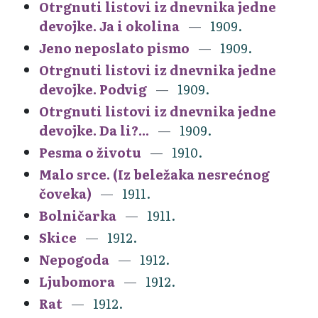
Otrgnuti listovi iz dnevnika jedne
devojke. Ja i okolina
1909.
Jeno neposlato pismo
1909.
Otrgnuti listovi iz dnevnika jedne
devojke. Podvig
1909.
Otrgnuti listovi iz dnevnika jedne
devojke. Da li?...
1909.
Pesma o životu
1910.
Malo srce. (Iz beležaka nesrećnog
čoveka)
1911.
Bolničarka
1911.
Skice
1912.
Nepogoda
1912.
Ljubomora
1912.
Rat
1912.