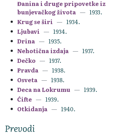
Đanina i druge pripovetke iz
bunjevačkog života
1933.
Krug se širi
1934.
Ljubavi
1934.
Drina
1935.
Nehotična izdaja
1937.
Dečko
1937.
Pravda
1938.
Osveta
1938.
Deca na Lokrumu
1939.
Ćifte
1939.
Otkidanja
1940.
Prevodi