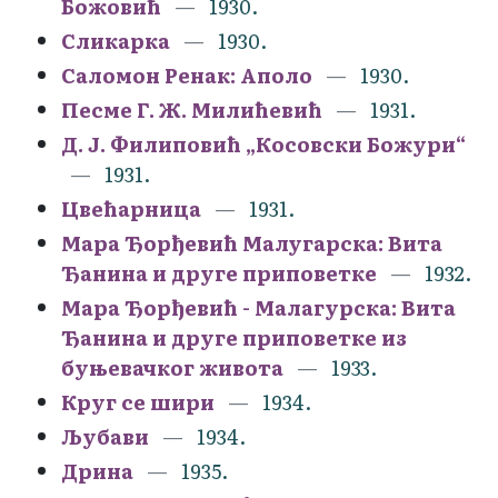
Божовић
1930.
Сликарка
1930.
Саломон Ренак: Аполо
1930.
Песме Г. Ж. Милићевић
1931.
Д. Ј. Филиповић „Косовски Божури“
1931.
Цвећарница
1931.
Мара Ђорђевић Малугарска: Вита
Ђанина и друге приповетке
1932.
Мара Ђорђевић - Малагурска: Вита
Ђанина и друге приповетке из
буњевачког живота
1933.
Круг се шири
1934.
Љубави
1934.
Дрина
1935.