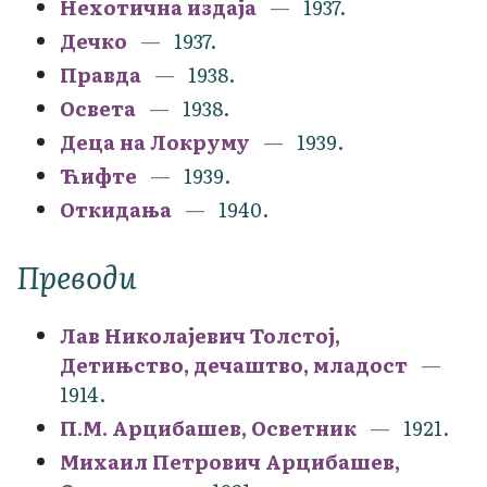
Нехотична издаја
1937.
Дечко
1937.
Правда
1938.
Освета
1938.
Деца на Локруму
1939.
Ћифте
1939.
Откидања
1940.
Преводи
Лав Николајевич Толстој,
Детињство, дечаштво, младост
1914.
П.М. Арцибашев, Осветник
1921.
Михаил Петрович Арцибашев,