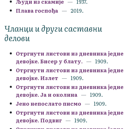
Људи из скамије
1937.
Плава госпођа
2019.
Чланци и други саставни
делови
Отргнути листови из дневника једне
девојке. Бисер у блату.
1909.
Отргнути листови из дневника једне
девојке. Излет
1909.
Отргнути листови из дневника једне
девојке. Ја и околина
1909.
Јено непослато писмо
1909.
Отргнути листови из дневника једне
девојке. Подвиг
1909.