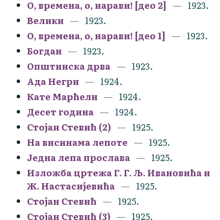
О, времена, о, нарави! [део 2]
1923.
Велики
1923.
О, времена, о, нарави! [део 1]
1923.
Богдан
1923.
Општинска дрва
1923.
Ада Негри
1924.
Кате Марћели
1924.
Десет година
1924.
Стојан Стевић (2)
1925.
На висинама лепоте
1925.
Једна лепа прослава
1925.
Изложба цртежа Г. Г. Љ. Ивановића и
Ж. Настасијевића
1925.
Стојан Стевић
1925.
Стојан Стевић (3)
1925.