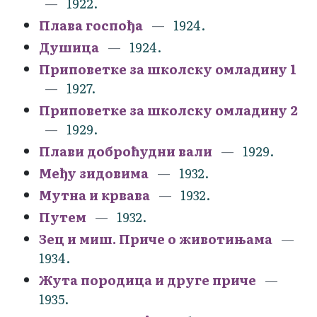
1922.
Плава госпођа
1924.
Душица
1924.
Приповетке за школску омладину 1
1927.
Приповетке за школску омладину 2
1929.
Плави доброћудни вали
1929.
Међу зидовима
1932.
Мутна и крвава
1932.
Путем
1932.
Зец и миш. Приче о животињама
1934.
Жута породица и друге приче
1935.