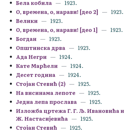
Бела кобила
1923.
О, времена, о, нарави! [део 2]
1923.
Велики
1923.
О, времена, о, нарави! [део 1]
1923.
Богдан
1923.
Општинска дрва
1923.
Ада Негри
1924.
Кате Марћели
1924.
Десет година
1924.
Стојан Стевић (2)
1925.
На висинама лепоте
1925.
Једна лепа прослава
1925.
Изложба цртежа Г. Г. Љ. Ивановића и
Ж. Настасијевића
1925.
Стојан Стевић
1925.