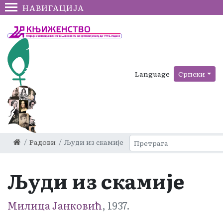
НАВИГАЦИЈА
Language
Српски
Радови
Људи из скамије
Људи из скамије
Милица Јанковић
, 1937.