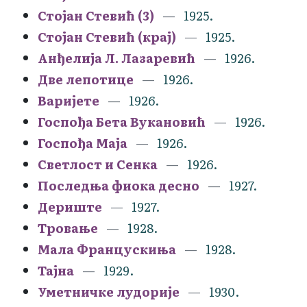
Стојан Стевић (3)
1925.
Стојан Стевић (крај)
1925.
Анђелија Л. Лазаревић
1926.
Две лепотице
1926.
Варијете
1926.
Госпођа Бета Вукановић
1926.
Госпођа Маја
1926.
Светлост и Сенка
1926.
Последња фиока десно
1927.
Дериште
1927.
Тровање
1928.
Мала Францускиња
1928.
Тајна
1929.
Уметничке лудорије
1930.