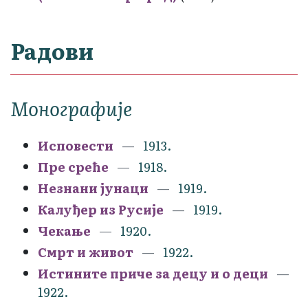
Радови
Монографије
Исповести
1913.
Пре среће
1918.
Незнани јунаци
1919.
Калуђер из Русије
1919.
Чекање
1920.
Смрт и живот
1922.
Истините приче за децу и о деци
1922.