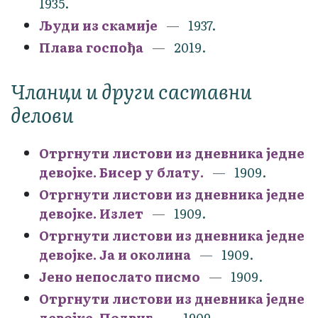
1935.
Људи из скамије
1937.
Плава госпођа
2019.
Чланци и други саставни
делови
Отргнути листови из дневника једне
девојке. Бисер у блату.
1909.
Отргнути листови из дневника једне
девојке. Излет
1909.
Отргнути листови из дневника једне
девојке. Ја и околина
1909.
Јено непослато писмо
1909.
Отргнути листови из дневника једне
девојке. Подвиг
1909.