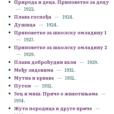
Природа и деца. Приповетке за децу
1922.
Плава госпођа
1924.
Душица
1924.
Приповетке за школску омладину 1
1927.
Приповетке за школску омладину 2
1929.
Плави доброћудни вали
1929.
Међу зидовима
1932.
Мутна и крвава
1932.
Путем
1932.
Зец и миш. Приче о животињама
1934.
Жута породица и друге приче