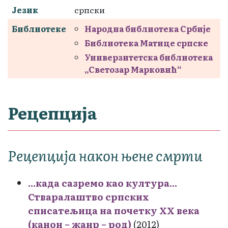
Језик
српски
Библиотеке
Народна библиотека Србије
Библиотека Матице српске
Универзитетска библиотека
„Светозар Марковић“
Рецепција
Рецепција након њене смрти
...када сазремо као култура...
Стваралаштво српских
списатељица на почетку XX века
(канон – жанр – род)
(2012)