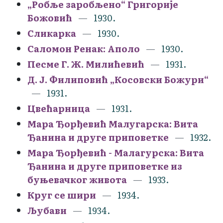
„Робље заробљено“ Григорије
Божовић
1930.
Сликарка
1930.
Саломон Ренак: Аполо
1930.
Песме Г. Ж. Милићевић
1931.
Д. Ј. Филиповић „Косовски Божури“
1931.
Цвећарница
1931.
Мара Ђорђевић Малугарска: Вита
Ђанина и друге приповетке
1932.
Мара Ђорђевић - Малагурска: Вита
Ђанина и друге приповетке из
буњевачког живота
1933.
Круг се шири
1934.
Љубави
1934.