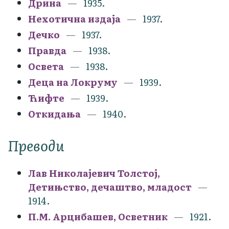
Дрина
1935.
Нехотична издаја
1937.
Дечко
1937.
Правда
1938.
Освета
1938.
Деца на Локруму
1939.
Ћифте
1939.
Откидања
1940.
Преводи
Лав Николајевич Толстој,
Детињство, дечаштво, младост
1914.
П.М. Арцибашев, Осветник
1921.