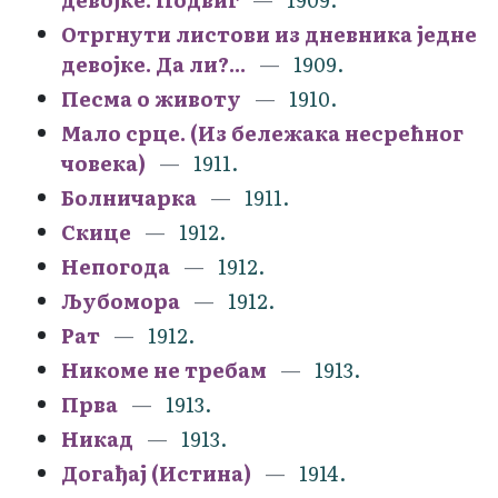
Отргнути листови из дневника једне
девојке. Да ли?...
1909.
Песма о животу
1910.
Мало срце. (Из бележака несрећног
човека)
1911.
Болничарка
1911.
Скице
1912.
Непогода
1912.
Љубомора
1912.
Рат
1912.
Никоме не требам
1913.
Прва
1913.
Никад
1913.
Догађај (Истина)
1914.