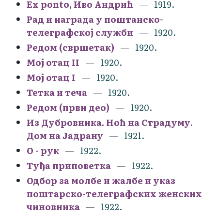
Еx ponto, Иво Андрић
1919.
Рад и награда у поштанско-
телеграфској служби
1920.
Редом (свршетак)
1920.
Мој отац II
1920.
Мој отац I
1920.
Тетка и теча
1920.
Редом (први део)
1920.
Из Дубровника. Ноћ на Страдуму.
Дом на Јадрану
1921.
О - рук
1922.
Туђа приповетка
1922.
Одбор за молбе и жалбе и указ
поштарско-телеграфских женских
чиновника
1922.