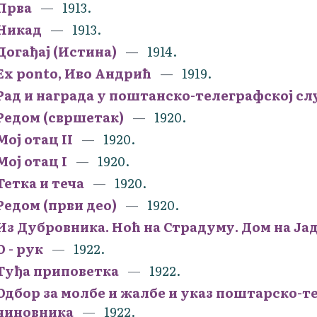
Прва
1913.
Никад
1913.
Догађај (Истина)
1914.
Еx ponto, Иво Андрић
1919.
Рад и награда у поштанско-телеграфској с
Редом (свршетак)
1920.
Мој отац II
1920.
Мој отац I
1920.
Тетка и теча
1920.
Редом (први део)
1920.
Из Дубровника. Ноћ на Страдуму. Дом на Ја
О - рук
1922.
Туђа приповетка
1922.
Одбор за молбе и жалбе и указ поштарско-
чиновника
1922.