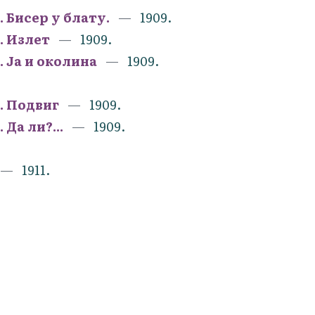
 Бисер у блату.
1909.
. Излет
1909.
. Ја и околина
1909.
. Подвиг
1909.
Да ли?...
1909.
1911.