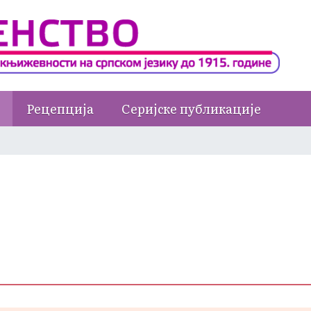
Рецепција
Серијске публикације