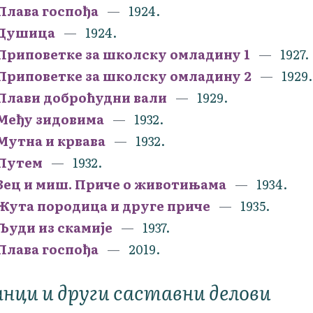
Плава госпођа
1924.
Душица
1924.
Приповетке за школску омладину 1
1927.
Приповетке за школску омладину 2
1929.
Плави доброћудни вали
1929.
Међу зидовима
1932.
Мутна и крвава
1932.
Путем
1932.
Зец и миш. Приче о животињама
1934.
Жута породица и друге приче
1935.
Људи из скамије
1937.
Плава госпођа
2019.
нци и други саставни делови