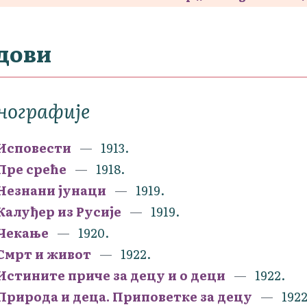
дови
нографије
Исповести
1913.
Пре среће
1918.
Незнани јунаци
1919.
Калуђер из Русије
1919.
Чекање
1920.
Смрт и живот
1922.
Истините приче за децу и о деци
1922.
Природа и деца. Приповетке за децу
1922