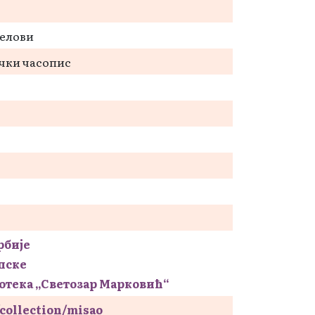
делови
чки часопис
рбије
пске
отека „Светозар Марковић“
s/collection/misao