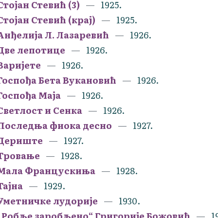
Стојан Стевић (3)
1925.
Стојан Стевић (крај)
1925.
Анђелија Л. Лазаревић
1926.
Две лепотице
1926.
Варијете
1926.
Госпођа Бета Вукановић
1926.
Госпођа Маја
1926.
Светлост и Сенка
1926.
Последња фиока десно
1927.
Дериште
1927.
Тровање
1928.
Мала Францускиња
1928.
Тајна
1929.
Уметничке лудорије
1930.
„Робље заробљено“ Григорије Божовић
1