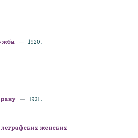
лужби
1920.
драну
1921.
телеграфских женских