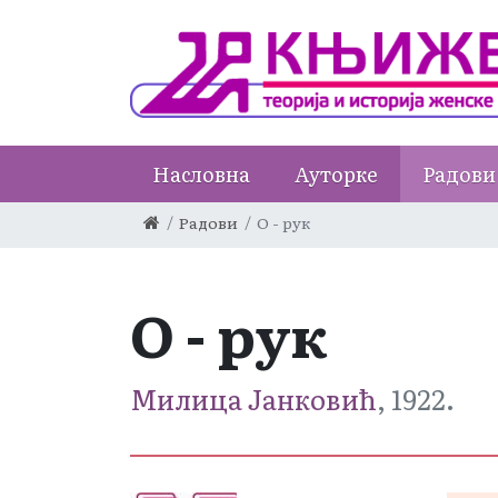
Насловна
Ауторке
Радови
Радови
О - рук
О - рук
Милица Јанковић
, 1922.