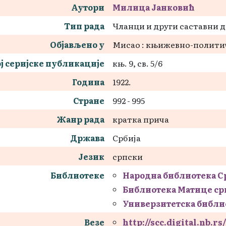
Аутори
Милица Јанковић
Тип рада
Чланци и други саставни 
Објављено у
Мисао : књижевно-полити
ј серијске публикације
књ. 9, св. 5/6
Година
1922.
Стране
992 - 995
Жанр рада
кратка прича
Држава
Србија
Језик
српски
Библиотеке
Народна библиотека С
Библиотека Матице ср
Универзитетска библи
Везе
http://scc.digital.nb.r