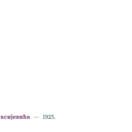
тасијевића
1925.