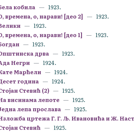
Бела кобила
1923.
О, времена, о, нарави! [део 2]
1923.
Велики
1923.
О, времена, о, нарави! [део 1]
1923.
Богдан
1923.
Општинска дрва
1923.
Ада Негри
1924.
Кате Марћели
1924.
Десет година
1924.
Стојан Стевић (2)
1925.
На висинама лепоте
1925.
Једна лепа прослава
1925.
Изложба цртежа Г. Г. Љ. Ивановића и Ж. Нас
Стојан Стевић
1925.