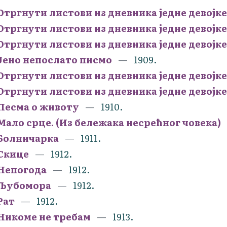
Отргнути листови из дневника једне девојке.
Отргнути листови из дневника једне девојке
Отргнути листови из дневника једне девојке
Јено непослато писмо
1909.
Отргнути листови из дневника једне девојке
Отргнути листови из дневника једне девојке. 
Песма о животу
1910.
Мало срце. (Из бележака несрећног човека)
Болничарка
1911.
Скице
1912.
Непогода
1912.
Љубомора
1912.
Рат
1912.
Никоме не требам
1913.