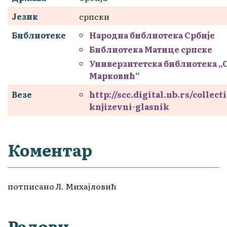
Језик
српски
Библиотеке
Народна библиотека Србије
Библиотека Матице српске
Универзитетска библиотека „
Марковић“
Везе
http://scc.digital.nb.rs/collect
knjizevni-glasnik
Коментар
потписано Л. Михајловић
Радови