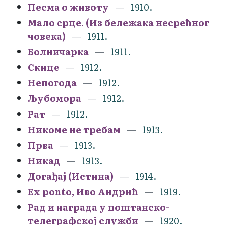
Песма о животу
1910.
Мало срце. (Из бележака несрећног
човека)
1911.
Болничарка
1911.
Скице
1912.
Непогода
1912.
Љубомора
1912.
Рат
1912.
Никоме не требам
1913.
Прва
1913.
Никад
1913.
Догађај (Истина)
1914.
Еx ponto, Иво Андрић
1919.
Рад и награда у поштанско-
телеграфској служби
1920.