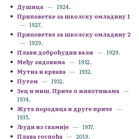
Душица
1924.
Приповетке за школску омладину 1
1927.
Приповетке за школску омладину 2
1929.
Плави доброћудни вали
1929.
Међу зидовима
1932.
Мутна и крвава
1932.
Путем
1932.
Зец и миш. Приче о животињама
1934.
Жута породица и друге приче
1935.
Људи из скамије
1937.
Плава госпођа
2019.