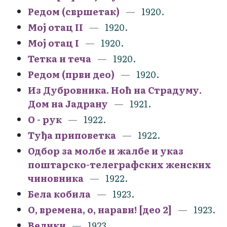
Редом (свршетак)
1920.
Мој отац II
1920.
Мој отац I
1920.
Тетка и теча
1920.
Редом (први део)
1920.
Из Дубровника. Ноћ на Страдуму.
Дом на Јадрану
1921.
О - рук
1922.
Туђа приповетка
1922.
Одбор за молбе и жалбе и указ
поштарско-телеграфских женских
чиновника
1922.
Бела кобила
1923.
О, времена, о, нарави! [део 2]
1923.
Велики
1923.