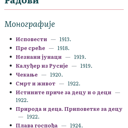
Монографије
Исповести
1913.
Пре среће
1918.
Незнани јунаци
1919.
Калуђер из Русије
1919.
Чекање
1920.
Смрт и живот
1922.
Истините приче за децу и о деци
1922.
Природа и деца. Приповетке за децу
1922.
Плава госпођа
1924.