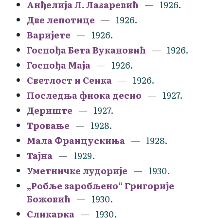
Анђелија Л. Лазаревић
1926.
Две лепотице
1926.
Варијете
1926.
Госпођа Бета Вукановић
1926.
Госпођа Маја
1926.
Светлост и Сенка
1926.
Последња фиока десно
1927.
Дериште
1927.
Тровање
1928.
Мала Францускиња
1928.
Тајна
1929.
Уметничке лудорије
1930.
„Робље заробљено“ Григорије
Божовић
1930.
Сликарка
1930.