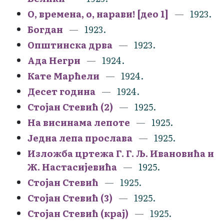
О, времена, о, нарави! [део 1]
1923.
Богдан
1923.
Општинска дрва
1923.
Ада Негри
1924.
Кате Марћели
1924.
Десет година
1924.
Стојан Стевић (2)
1925.
На висинама лепоте
1925.
Једна лепа прослава
1925.
Изложба цртежа Г. Г. Љ. Ивановића и
Ж. Настасијевића
1925.
Стојан Стевић
1925.
Стојан Стевић (3)
1925.
Стојан Стевић (крај)
1925.