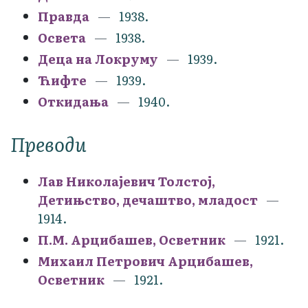
Правда
1938.
Освета
1938.
Деца на Локруму
1939.
Ћифте
1939.
Откидања
1940.
Преводи
Лав Николајевич Толстој,
Детињство, дечаштво, младост
1914.
П.М. Арцибашев, Осветник
1921.
Михаил Петрович Арцибашев,
Осветник
1921.