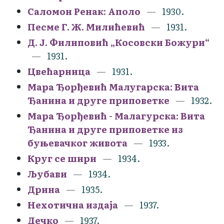
Саломон Ренак: Аполо
1930.
Песме Г. Ж. Милићевић
1931.
Д. Ј. Филиповић „Косовски Божури“
1931.
Цвећарница
1931.
Мара Ђорђевић Малугарска: Вита
Ђанина и друге приповетке
1932.
Мара Ђорђевић - Малагурска: Вита
Ђанина и друге приповетке из
буњевачког живота
1933.
Круг се шири
1934.
Љубави
1934.
Дрина
1935.
Нехотична издаја
1937.
Дечко
1937.