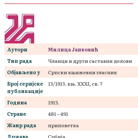
Аутори
Милица Јанковић
Тип рада
Чланци и други саставни делови
Објављено у
Српски књижевни гласник
Број серијске
13/1913. књ. XXXI, св. 7
публикације
Година
1913.
Стране
481 – 491
Жанр рада
приповетка
Држава
Србија