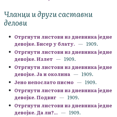
Чланци и други саставни
делови
Отргнути листови из дневника једне
девојке. Бисер у блату.
1909.
Отргнути листови из дневника једне
девојке. Излет
1909.
Отргнути листови из дневника једне
девојке. Ја и околина
1909.
Јено непослато писмо
1909.
Отргнути листови из дневника једне
девојке. Подвиг
1909.
Отргнути листови из дневника једне
девојке. Да ли?...
1909.