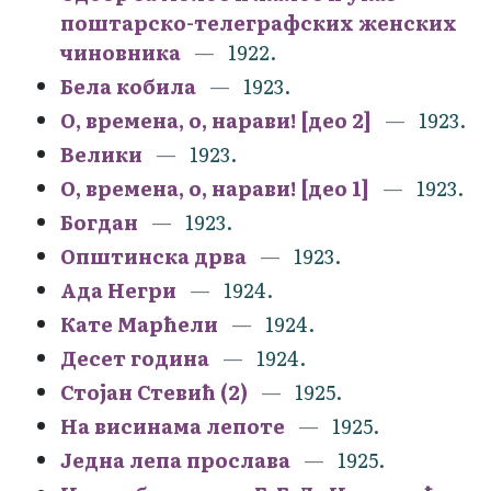
поштарско-телеграфских женских
чиновника
1922.
Бела кобила
1923.
О, времена, о, нарави! [део 2]
1923.
Велики
1923.
О, времена, о, нарави! [део 1]
1923.
Богдан
1923.
Општинска дрва
1923.
Ада Негри
1924.
Кате Марћели
1924.
Десет година
1924.
Стојан Стевић (2)
1925.
На висинама лепоте
1925.
Једна лепа прослава
1925.