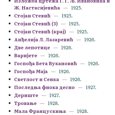
Изложба цртежа Г. Г. Љ. Ивановића и
Ж. Настасијевића
1925.
Стојан Стевић
1925.
Стојан Стевић (3)
1925.
Стојан Стевић (крај)
1925.
Анђелија Л. Лазаревић
1926.
Две лепотице
1926.
Варијете
1926.
Госпођа Бета Вукановић
1926.
Госпођа Маја
1926.
Светлост и Сенка
1926.
Последња фиока десно
1927.
Дериште
1927.
Тровање
1928.
Мала Францускиња
1928.