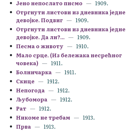
Јено непослато писмо
1909.
Отргнути листови из дневника једне
девојке. Подвиг
1909.
Отргнути листови из дневника једне
девојке. Да ли?...
1909.
Песма о животу
1910.
Мало срце. (Из бележака несрећног
човека)
1911.
Болничарка
1911.
Скице
1912.
Непогода
1912.
Љубомора
1912.
Рат
1912.
Никоме не требам
1913.
Прва
1913.