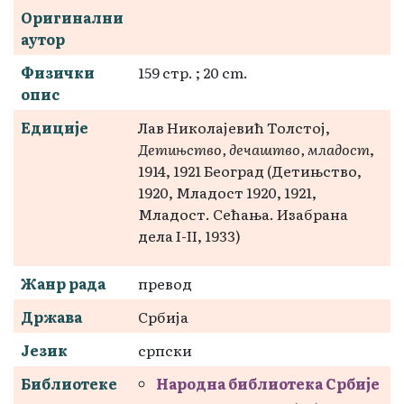
Оригинални
аутор
Физички
159 стр. ; 20 cm.
опис
Едиције
Лав Николајевић Толстој,
Детињство, дечаштво, младост
,
1914, 1921 Београд (Детињство,
1920, Младост 1920, 1921,
Младост. Сећања. Изабрана
дела I-II, 1933)
Жанр рада
превод
Држава
Србија
Језик
српски
Библиотеке
Народна библиотека Србије