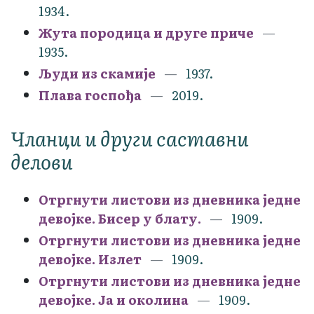
1934.
Жута породица и друге приче
1935.
Људи из скамије
1937.
Плава госпођа
2019.
Чланци и други саставни
делови
Отргнути листови из дневника једне
девојке. Бисер у блату.
1909.
Отргнути листови из дневника једне
девојке. Излет
1909.
Отргнути листови из дневника једне
девојке. Ја и околина
1909.