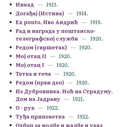
Никад
1913.
Догађај (Истина)
1914.
Еx ponto, Иво Андрић
1919.
Рад и награда у поштанско-
телеграфској служби
1920.
Редом (свршетак)
1920.
Мој отац II
1920.
Мој отац I
1920.
Тетка и теча
1920.
Редом (први део)
1920.
Из Дубровника. Ноћ на Страдуму.
Дом на Јадрану
1921.
О - рук
1922.
Туђа приповетка
1922.
Одбор за молбе и жалбе и указ