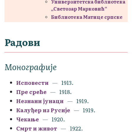
Универзитетска библиотека
„Светозар Марковић“
Библиотека Матице српске
Радови
Монографије
Исповести
1913.
Пре среће
1918.
Незнани јунаци
1919.
Калуђер из Русије
1919.
Чекање
1920.
Смрт и живот
1922.