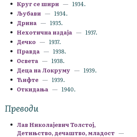
Круг се шири
1934.
Љубави
1934.
Дрина
1935.
Нехотична издаја
1937.
Дечко
1937.
Правда
1938.
Освета
1938.
Деца на Локруму
1939.
Ћифте
1939.
Откидања
1940.
Преводи
Лав Николајевич Толстој,
Детињство, дечаштво, младост