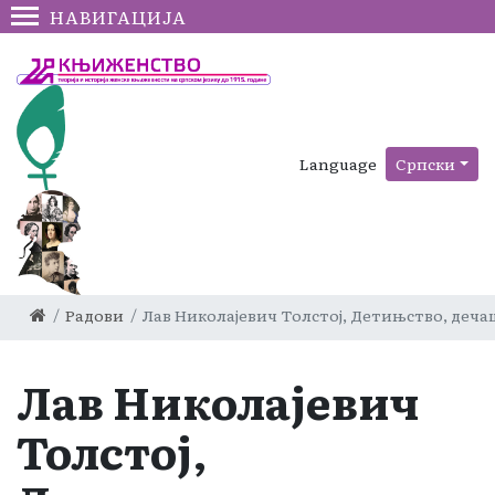
НАВИГАЦИЈА
Language
Српски
Радови
Лав Николајевич Толстој, Детињство, деча
Лав Николајевич
Толстој,