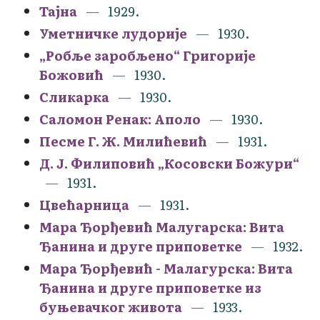
Тајна
1929.
Уметничке лудорије
1930.
„Робље заробљено“ Григорије
Божовић
1930.
Сликарка
1930.
Саломон Ренак: Аполо
1930.
Песме Г. Ж. Милићевић
1931.
Д. Ј. Филиповић „Косовски Божури“
1931.
Цвећарница
1931.
Мара Ђорђевић Малугарска: Вита
Ђанина и друге приповетке
1932.
Мара Ђорђевић - Малагурска: Вита
Ђанина и друге приповетке из
буњевачког живота
1933.