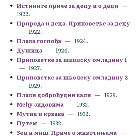
Истините приче за децу и о деци
1922.
Природа и деца. Приповетке за децу
1922.
Плава госпођа
1924.
Душица
1924.
Приповетке за школску омладину 1
1927.
Приповетке за школску омладину 2
1929.
Плави доброћудни вали
1929.
Међу зидовима
1932.
Мутна и крвава
1932.
Путем
1932.
Зец и миш. Приче о животињама