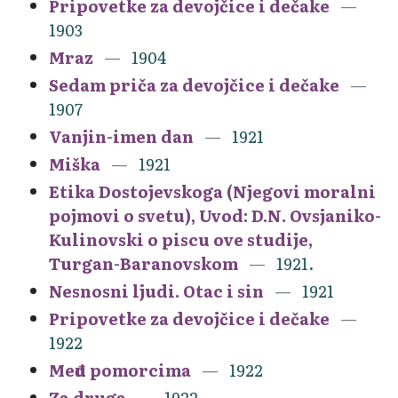
Pripovetke za devojčice i dečake
1903
Mraz
1904
Sedam priča za devojčice i dečake
1907
Vanjin-imen dan
1921
Miška
1921
Etika Dostojevskoga (Njegovi moralni
pojmovi o svetu), Uvod: D.N. Ovsjaniko-
Kulinovski o piscu ove studije,
Turgan-Baranovskom
1921.
Nesnosni ljudi. Otac i sin
1921
Pripovetke za devojčice i dečake
1922
Među pomorcima
1922
Za druga
1922