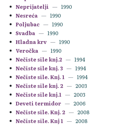
Neprijatelji
1990
Nesreća
1990
Poljubac
1990
Svadba
1990
Hladna krv
1990
Veročka
1990
Nečiste sile knj.2
1994
Nečiste sile knj. 3
1994
Nečiste sile. Knj. 1
1994
Nečiste sile knj. 2
2003
Nečiste sile knj.1
2003
Deveti termidor
2006
Nečiste sile. Knj. 2
2008
Nečiste sile. Knj 1
2008