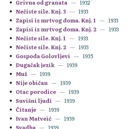
Grivna od granata
1932
Nečiste sile. Knj. 3
1933
Zapisi iz mrtvog doma. Knj. 1
1933
Zapisi iz mrtvog doma. Knj. 2
1933
Nečiste sile. Knj. 1
1933
Nečiste sile. Knj. 2
1933
Gospoda Golovljevi
1935
Dugačak jezik
1939
Muž
1939
Nije običan
1939
Otac porodice
1939
Suvišni ljudi
1939
Čitanje
1939
Ivan Matveić
1939
Svadba
1939