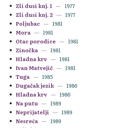
Zli dusi knj. 1
1977
Zli dusi knj. 2
1977
Poljubac
1981
Mora
1981
Otac porodice
1981
Zinočka
1981
Hladna krv
1981
Ivan Matvejič
1981
Tuga
1985
Dugačak jezik
1986
Hladna krv
1986
Na putu
1989
Neprijatelji
1989
Nesreća
1989