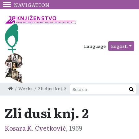
NAVIGATION
Language
English
Works
Zli dusi knj. 2
Zli dusi knj. 2
Kosara K. Cvetković
, 1969