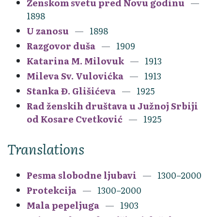
Ženskom svetu pred Novu godinu
1898
U zanosu
1898
Razgovor duša
1909
Katarina M. Milovuk
1913
Mileva Sv. Vulovićka
1913
Stanka Đ. Glišićeva
1925
Rad ženskih društava u Južnoj Srbiji
od Kosare Cvetković
1925
Translations
Pesma slobodne ljubavi
1300–2000
Protekcija
1300–2000
Mala pepeljuga
1903