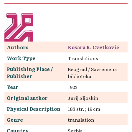
Authors
Kosara K. Cvetković
Work Type
Translations
Publishing Place /
Beograd / Savremena
Publisher
biblioteka
Year
1923
Original author
Jurij Sljoskin
Physical Description
183 str. ; 19 cm
Genre
translation
Country
Serbia