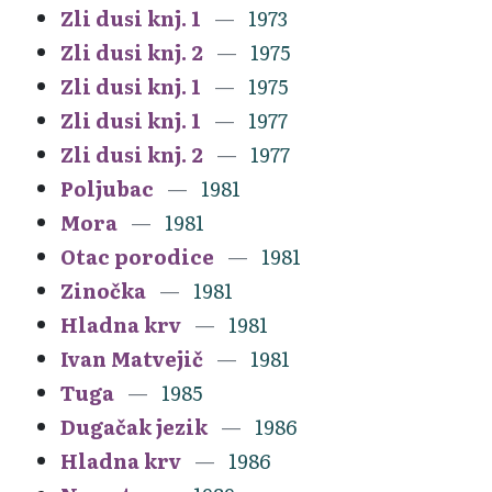
Zli dusi knj. 1
1973
Zli dusi knj. 2
1975
Zli dusi knj. 1
1975
Zli dusi knj. 1
1977
Zli dusi knj. 2
1977
Poljubac
1981
Mora
1981
Otac porodice
1981
Zinočka
1981
Hladna krv
1981
Ivan Matvejič
1981
Tuga
1985
Dugačak jezik
1986
Hladna krv
1986