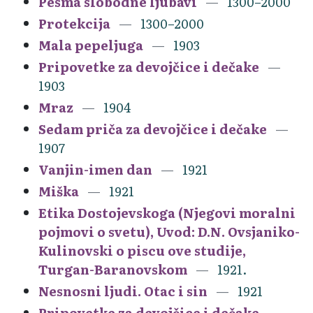
Pesma slobodne ljubavi
1300–2000
Protekcija
1300–2000
Mala pepeljuga
1903
Pripovetke za devojčice i dečake
1903
Mraz
1904
Sedam priča za devojčice i dečake
1907
Vanjin-imen dan
1921
Miška
1921
Etika Dostojevskoga (Njegovi moralni
pojmovi o svetu), Uvod: D.N. Ovsjaniko-
Kulinovski o piscu ove studije,
Turgan-Baranovskom
1921.
Nesnosni ljudi. Otac i sin
1921
Pripovetke za devojčice i dečake