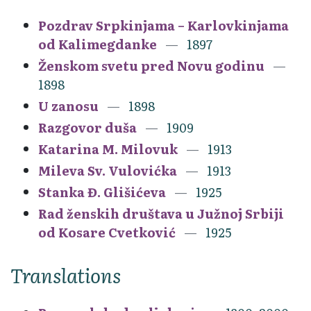
Pozdrav Srpkinjama – Karlovkinjama
od Kalimegdanke
1897
Ženskom svetu pred Novu godinu
1898
U zanosu
1898
Razgovor duša
1909
Katarina M. Milovuk
1913
Mileva Sv. Vulovićka
1913
Stanka Đ. Glišićeva
1925
Rad ženskih društava u Južnoj Srbiji
od Kosare Cvetković
1925
Translations