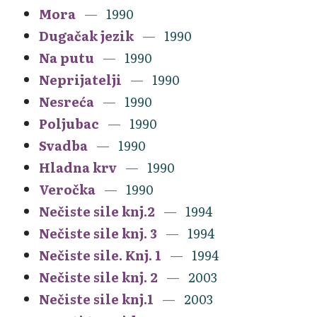
Mora
1990
Dugačak jezik
1990
Na putu
1990
Neprijatelji
1990
Nesreća
1990
Poljubac
1990
Svadba
1990
Hladna krv
1990
Veročka
1990
Nečiste sile knj.2
1994
Nečiste sile knj. 3
1994
Nečiste sile. Knj. 1
1994
Nečiste sile knj. 2
2003
Nečiste sile knj.1
2003