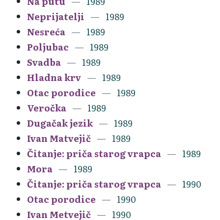
Na putu
1989
Neprijatelji
1989
Nesreća
1989
Poljubac
1989
Svadba
1989
Hladna krv
1989
Otac porodice
1989
Veročka
1989
Dugačak jezik
1989
Ivan Matvejič
1989
Čitanje: priča starog vrapca
1989
Mora
1989
Čitanje: priča starog vrapca
1990
Otac porodice
1990
Ivan Metvejič
1990