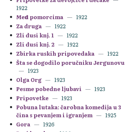
1922
Među pomorcima
1922
Za druga
1922
Zli dusi knj. 1
1922
Zli dusi knj. 2
1922
Zbirka ruskih pripovedaka
1922
Šta se dogodilo poručniku Jergunovu
1923
Olga Org
1923
Pesme pobedne ljubavi
1923
Pripovetke
1923
Pobuna lutaka: čarobna komedija u 3
čina s pevanjem i igranjem
1925
Gora
1926