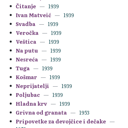
Čitanje
1939
Ivan Matveić
1939
Svadba
1939
Veročka
1939
Veštica
1939
Na putu
1939
Nesreća
1939
Tuga
1939
Košmar
1939
Neprijatelji
1939
Poljubac
1939
Hladna krv
1939
Grivna od granata
1953
Pripovetke za devojčice i dečake