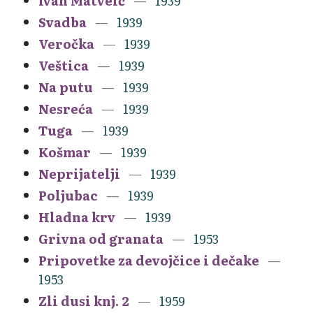
Ivan Matveić
1939
Svadba
1939
Veročka
1939
Veštica
1939
Na putu
1939
Nesreća
1939
Tuga
1939
Košmar
1939
Neprijatelji
1939
Poljubac
1939
Hladna krv
1939
Grivna od granata
1953
Pripovetke za devojčice i dečake
1953
Zli dusi knj. 2
1959