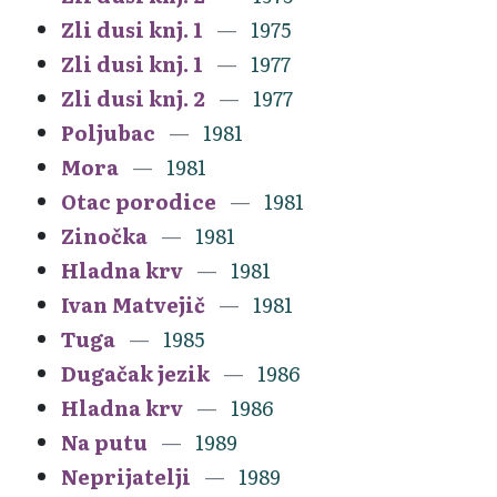
Zli dusi knj. 1
1975
Zli dusi knj. 1
1977
Zli dusi knj. 2
1977
Poljubac
1981
Mora
1981
Otac porodice
1981
Zinočka
1981
Hladna krv
1981
Ivan Matvejič
1981
Tuga
1985
Dugačak jezik
1986
Hladna krv
1986
Na putu
1989
Neprijatelji
1989