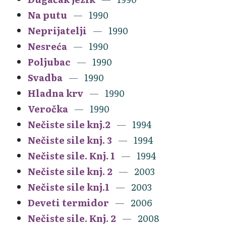
Na putu
1990
Neprijatelji
1990
Nesreća
1990
Poljubac
1990
Svadba
1990
Hladna krv
1990
Veročka
1990
Nečiste sile knj.2
1994
Nečiste sile knj. 3
1994
Nečiste sile. Knj. 1
1994
Nečiste sile knj. 2
2003
Nečiste sile knj.1
2003
Deveti termidor
2006
Nečiste sile. Knj. 2
2008