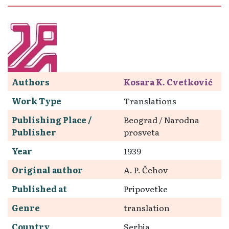
Authors
Kosara K. Cvetković
Work Type
Translations
Publishing Place /
Beograd / Narodna
Publisher
prosveta
Year
1939
Original author
A. P. Čehov
Published at
Pripovetke
Genre
translation
Country
Serbia