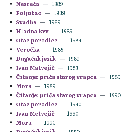
Nesreća
1989
Poljubac
1989
Svadba
1989
Hladna krv
1989
Otac porodice
1989
Veročka
1989
Dugačak jezik
1989
Ivan Matvejič
1989
Čitanje: priča starog vrapca
1989
Mora
1989
Čitanje: priča starog vrapca
1990
Otac porodice
1990
Ivan Metvejič
1990
Mora
1990
Dugačak jezik
1990