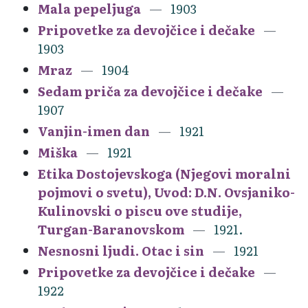
Mala pepeljuga
1903
Pripovetke za devojčice i dečake
1903
Mraz
1904
Sedam priča za devojčice i dečake
1907
Vanjin-imen dan
1921
Miška
1921
Etika Dostojevskoga (Njegovi moralni
pojmovi o svetu), Uvod: D.N. Ovsjaniko-
Kulinovski o piscu ove studije,
Turgan-Baranovskom
1921.
Nesnosni ljudi. Otac i sin
1921
Pripovetke za devojčice i dečake
1922