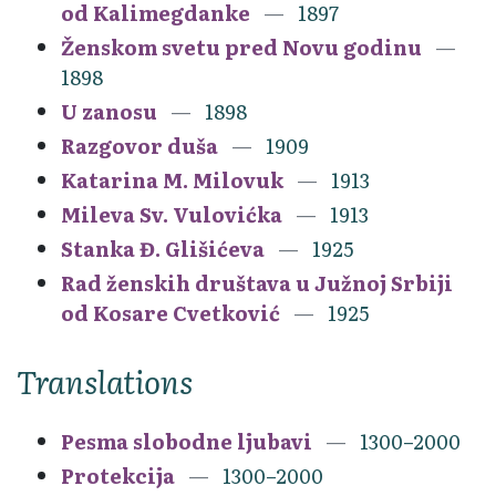
od Kalimegdanke
1897
Ženskom svetu pred Novu godinu
1898
U zanosu
1898
Razgovor duša
1909
Katarina M. Milovuk
1913
Mileva Sv. Vulovićka
1913
Stanka Đ. Glišićeva
1925
Rad ženskih društava u Južnoj Srbiji
od Kosare Cvetković
1925
Translations
Pesma slobodne ljubavi
1300–2000
Protekcija
1300–2000