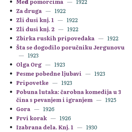
Među pomorcima
1922
Za druga
1922
Zli dusi knj. 1
1922
Zli dusi knj. 2
1922
Zbirka ruskih pripovedaka
1922
Šta se dogodilo poručniku Jergunovu
1923
Olga Org
1923
Pesme pobedne ljubavi
1923
Pripovetke
1923
Pobuna lutaka: čarobna komedija u 3
čina s pevanjem i igranjem
1925
Gora
1926
Prvi korak
1926
Izabrana dela. Knj. 1
1930